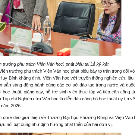
trưởng phụ trách Viện Văn học) phát biểu tại Lễ ký kết
ện trưởng phụ trách Viện Văn học phát biểu bày tỏ trân trọng đối v
y Bỉnh khẳng định, Viện Văn học với truyền thống nghiên cứu lâu
uôn sẵn sàng đồng hành cùng các cơ sở đào tạo trong nước và quốc
 học thuật, giảng dạy, hỗ trợ sinh viên thực tập và tiếp cận công t
Tạp chí Nghiên cứu Văn học là diễn đàn công bố học thuật uy tín v
m năm 2026.
o dõi video giới thiệu về Trường Đại học Phương Đông và Viện Văn 
tựu nổi bật cũng như định hướng phát triển của hai đơn vị.