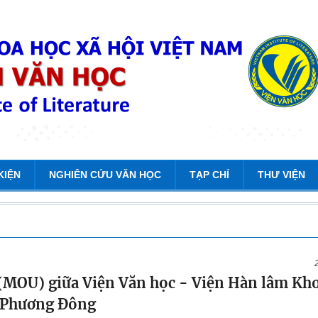
KIỆN
NGHIÊN CỨU VĂN HỌC
TẠP CHÍ
THƯ VIỆN
c (MOU) giữa Viện Văn học - Viện Hàn lâm Kh
c Phương Đông