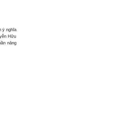
 ý nghĩa
uyễn Hữu
hần nâng