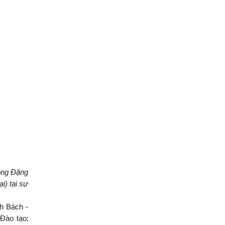
ọng Đặng
) tại sự
h Bách -
Đào tạo;