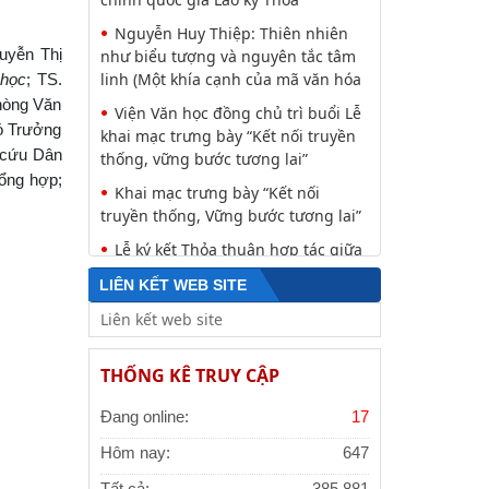
Nguyễn Huy Thiệp: Thiên nhiên
uyễn Thị
như biểu tượng và nguyên tắc tâm
linh (Một khía cạnh của mã văn hóa
 học
; TS.
hòng Văn
Viện Văn học đồng chủ trì buổi Lễ
hó Trưởng
khai mạc trưng bày “Kết nối truyền
 cứu Dân
thống, vững bước tương lai”
ổng hợp;
Khai mạc trưng bày “Kết nối
truyền thống, Vững bước tương lai”
Lễ ký kết Thỏa thuận hợp tác giữa
Viện Hàn lâm Khoa học xã hội Việt
LIÊN KẾT WEB SITE
Nam và Tỉnh ủy Cao Bằng
Thường trực Hội đồng Lý luận
Trung ương làm việc với Tiểu ban
THỐNG KÊ TRUY CẬP
Văn hóa - Xã hội - Văn học, nghệ
Công tác chuẩn bị trưng bày chủ
Đang online:
17
đề “Kết nối truyền thống - Vững
bước tương lai”
Hôm nay:
647
Đảng ủy Viện Hàn lâm Khoa học