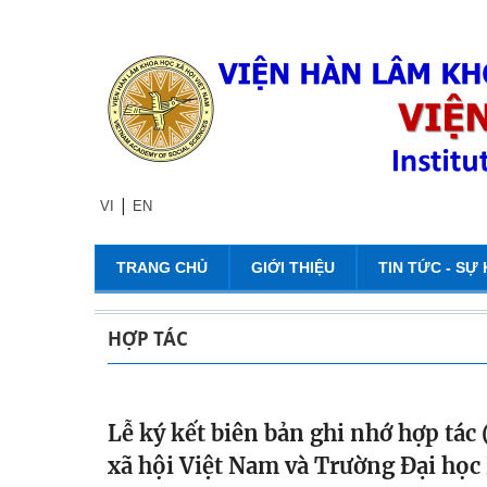
|
VI
EN
TRANG CHỦ
GIỚI THIỆU
TIN TỨC - SỰ 
HỢP TÁC
Lễ ký kết biên bản ghi nhớ hợp tá
xã hội Việt Nam và Trường Đại họ