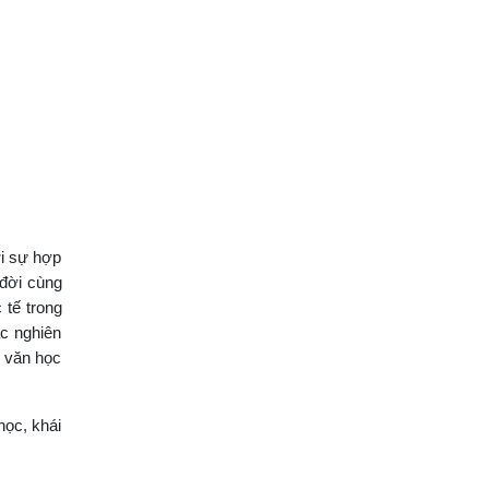
ới sự hợp
 đời cùng
 tế trong
ác nghiên
ề văn học
học, khái