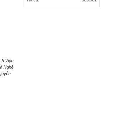
Tất cả:
385,881
xã hội Việt Nam tổ chức Hội nghị
Tập huấn nghiệp vụ công tác kiểm
Hội thảo khoa học quốc gia “Danh
nhân văn hóa Lê Quý Đôn - Di sản
và giá trị thời đại”
ách Viện
và Nghệ
Nguyễn