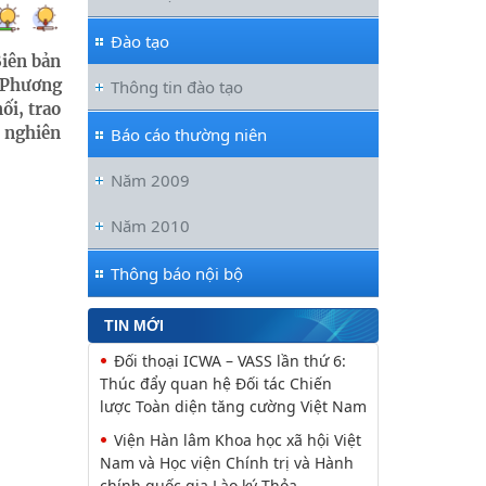
Đào tạo
Biên bản
 Phương
Thông tin đào tạo
ối, trao
n nghiên
Báo cáo thường niên
Năm 2009
Năm 2010
Thông báo nội bộ
TIN MỚI
Đối thoại ICWA – VASS lần thứ 6:
Thúc đẩy quan hệ Đối tác Chiến
lược Toàn diện tăng cường Việt Nam
Viện Hàn lâm Khoa học xã hội Việt
Nam và Học viện Chính trị và Hành
chính quốc gia Lào ký Thỏa