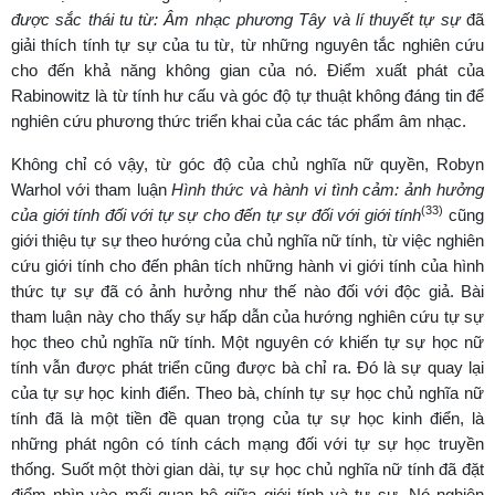
được sắc thái tu từ:
Âm nhạc phương Tây và lí thuyết tự sự
đã
giải thích tính tự sự của tu từ, từ những nguyên tắc nghiên cứu
cho đến khả năng không gian của nó. Điểm xuất phát của
Rabinowitz là từ tính hư cấu và góc độ tự thuật không đáng tin để
nghiên cứu phương thức triển khai của các tác phẩm âm nhạc.
Không chỉ có vậy, từ góc độ của chủ nghĩa nữ quyền, Robyn
Warhol với tham luận
Hình thức và hành vi tình cảm: ảnh hưởng
(33)
của giới tính đối với tự sự cho đến tự sự đối với giới tính
cũng
giới thiệu tự sự theo hướng của chủ nghĩa nữ tính, từ việc nghiên
cứu giới tính cho đến phân tích những hành vi giới tính của hình
thức tự sự đã có ảnh hưởng như thế nào đối với độc giả. Bài
tham luận này cho thấy sự hấp dẫn của hướng nghiên cứu tự sự
học theo chủ nghĩa nữ tính. Một nguyên cớ khiến tự sự học nữ
tính vẫn được phát triển cũng được bà chỉ ra. Đó là sự quay lại
của tự sự học kinh điển. Theo bà, chính tự sự học chủ nghĩa nữ
tính đã là một tiền đề quan trọng của tự sự học kinh điển, là
những phát ngôn có tính cách mạng đối với tự sự học truyền
thống. Suốt một thời gian dài, tự sự học chủ nghĩa nữ tính đã đặt
điểm nhìn vào mối quan hệ giữa giới tính và tự sự. Nó nghiên