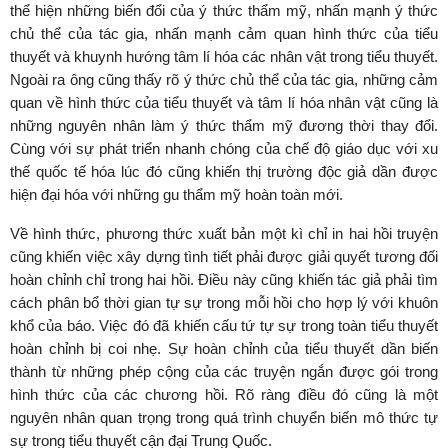
thể hiện những biến đổi của ý thức thẩm mỹ, nhấn mạnh ý thức
chủ thể của tác gia, nhấn mạnh cảm quan hình thức của tiểu
thuyết và khuynh hướng tâm lí hóa các nhân vật trong tiểu thuyết.
Ngoài ra ông cũng thấy rõ ý thức chủ thể của tác gia, những cảm
quan về hình thức của tiểu thuyết và tâm lí hóa nhân vật cũng là
những nguyên nhân làm ý thức thẩm mỹ đương thời thay đổi.
Cùng với sự phát triển nhanh chóng của chế độ giáo dục với xu
thế quốc tế hóa lúc đó cũng khiến thị trường độc giả dần được
hiện đại hóa với những gu thẩm mỹ hoàn toàn mới.
Về hình thức, phương thức xuất bản một kì chỉ in hai hồi truyện
cũng khiến việc xây dựng tình tiết phải được giải quyết tương đối
hoàn chỉnh chỉ trong hai hồi. Điều này cũng khiến tác giả phải tìm
cách phân bổ thời gian tự sự trong mỗi hồi cho hợp lý với khuôn
khổ của báo. Việc đó đã khiến cấu tứ tự sự trong toàn tiểu thuyết
hoàn chỉnh bị coi nhẹ. Sự hoàn chỉnh của tiểu thuyết dần biến
thành từ những phép cộng của các truyện ngắn được gói trong
hình thức của các chương hồi. Rõ ràng điều đó cũng là một
nguyên nhân quan trọng trong quá trình chuyển biến mô thức tự
sự trong tiểu thuyết cận đại Trung Quốc.