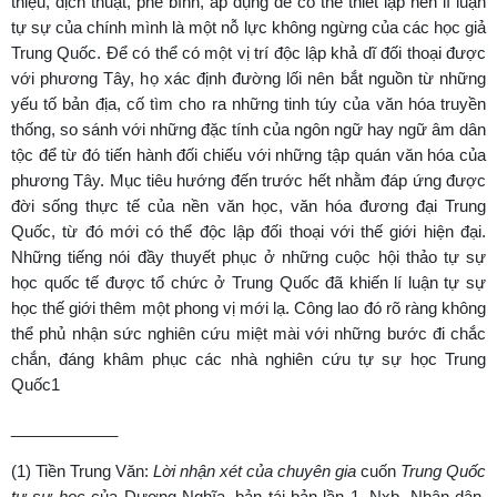
thiệu, dịch thuật, phê bình, áp dụng để có thể thiết lập nền lí luận
tự sự của chính mình là một nỗ lực không ngừng của các học giả
Trung Quốc. Để có thể có một vị trí độc lập khả dĩ đối thoại được
với phương Tây, họ xác định đường lối nên bắt nguồn từ những
yếu tố bản địa, cố tìm cho ra những tinh túy của văn hóa truyền
thống, so sánh với những đặc tính của ngôn ngữ hay ngữ âm dân
tộc để từ đó tiến hành đối chiếu với những tập quán văn hóa của
phương Tây. Mục tiêu hướng đến trước hết nhằm đáp ứng được
đời sống thực tế của nền văn học, văn hóa đương đại Trung
Quốc, từ đó mới có thể độc lập đối thoại với thế giới hiện đại.
Những tiếng nói đầy thuyết phục ở những cuộc hội thảo tự sự
học quốc tế được tổ chức ở Trung Quốc đã khiến lí luận tự sự
học thế giới thêm một phong vị mới lạ. Công lao đó rõ ràng không
thể phủ nhận sức nghiên cứu miệt mài với những bước đi chắc
chắn, đáng khâm phục các nhà nghiên cứu tự sự học Trung
Quốc1
____________
(1) Tiền Trung Văn:
Lời nhận xét của chuyên gia
cuốn
Trung Quốc
tự sự học
của Dương Nghĩa, bản tái bản lần 1, Nxb. Nhân dân,