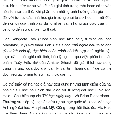
cứu hình thức tự sự và kết cấu giới tính trong một hoàn cảnh văn
hóa lịch sử cụ thể. Khi phân tích những ảnh hưởng của giới tính
đối với tự sự, các nhà học giả trường phái tự sự học tính nữ đều
để nói tới quá trình xây dựng nhân vật, những qui ước của tình
tiết cho đến sự đan xen tự thuật.
Còn Sangeeta Ray (Khoa Văn học Anh ngữ, trường đại học
Maryland, Mỹ) với tham luận
Tự sự học chủ nghĩa hậu thực dân
giải thích luân lý, đọc hiểu hoàn cảnh
đã kết hợp chủ nghĩa hậu
thực dân, chủ nghĩa nữ tính, luân lý học,… qua việc phân tích tác
phẩm
Thủy triều đói
của Amitav Ghosh để giải thích sự song
trùng thị giác của độc giả luân lý và “tính hoàn cảnh” để có thể
đọc hiểu tác phẩm tự sự hậu thực dân….
Có thể thấy cả hai tác giả này đều dùng những luận điểm của hai
nhà tự sự học hậu hiện đại, giáo sư trường đại học Ohio Mc.
Hale - Chủ biên tạp chí
Thi học ngày nay
- và Brian Richardson -
Thường vụ hiệp hội nghiên cứu tự sự học quốc tế, khoa Văn học
Anh ngữ đại học Maryland, Mỹ. Cũng trong hội thảo đó, Mc Hale
với tham luận
Tự sự học của nghĩa đen hóa: cảm hứng mà