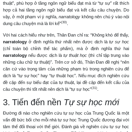
thuật”, phù hợp ở tầng ngôn ngữ biểu đạt mà từ “tự sự” rất thích
hợp cả hai tầng ngôn ngữ biểu đạt và kết cấu câu chuyện. Do
vậy, ở một phạm vi ý nghĩa,
narratology
không nên chú ý vào nội
(30)
dung câu chuyện mà là lời kể”
.
Với hai cách hiểu như trên, Thân Đan chỉ ra: “Không khó để thấy,
narratology
ở định nghĩa thứ nhất nên được dịch là
tự sự học
(chỉ toàn bộ chỉnh thể tác phẩm), mà ở định nghĩa thứ hai
narratology
nếu được dịch là
tự thuật học
(thì chỉ tập trung vào
những câu chữ tự thuật)”. Trên cơ sở đó, Thân Đan đề nghị “nên
căn cứ vào trọng tâm của những phạm trù trong nghiên cứu để
dịch là “tự sự học” hay “tự thuật học”. Nếu mục đích nghiên cứu
đề cập đến sự biểu đạt của tự thuật, lại đề cập đến kết cấu của
(31)
câu chuyện thì tốt nhất nên dịch là “tự sự học”
.
3. Tiến đến nền
Tự sự học mới
Đường đi nào cho nghiên cứu tự sự học của Trung Quốc là một
vấn đề bức bối cho mỗi nhà tự sự học Trung Quốc đương đại với
tâm thế đối thoại với thế giới. Đánh giá về nghiên cứu tự sự học