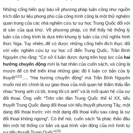
Những cống hiến quý báu về phương pháp luận cũng như nguồn
trích dẫn tư liệu phong phú của công trình cũng là một thử nghiệm
quan trọng của các nhà nghiên cứu tự sự học Trung Quốc đối với
di sản của quá khứ. Về phương pháp, có thể thấy hệ thống lý
luận của công trình là dựa trên khung lý luận của chủ nghĩa hình
thức Nga. Tuy nhiên, để có được những cống hiến đích thực đối
với việc nghiên cứu tự sự học cổ điển Trung Quốc, Trần Bình
Nguyên cho rằng: “Cơ sở lí luận được dựng trên hợp lực của
hai
hướng chuyển động
mới là hạt nhân của cuốn sách, và cũng là
mượn để có thể triển khai những giác độ lí luận cơ bản của lý
(22)
thuyết”
…. “Hai hướng chuyển động” mà Trần Bình Nguyên
muốn nói tới chính là sự giao thoa của mối quan hệ thẩm thấu lẫn
nhau “trong anh có tôi, trong tôi có anh” và là mối quan hệ của sự
đối thoại. Ông viết: “Trên văn đàn Trung Quốc thế kỉ XX, tiểu
thuyết Trung Quốc đang đối thoại với tiểu thuyết phương Tây, một
dạng đối thoại trước với một dạng đối thoại kiểu sau càng là sự
đối thoại không ngừng”. Có thể nói, cuốn sách “là phác thảo đầu
tiên một hệ thống cơ bản và quá trình vận động của mô hình tự
(23)
sự tiểu thuyết Trung Quốc”
.