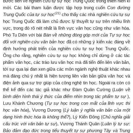
bước tiến về nghiên cứu tự sự học Trung Quốc trong thiên niên kỉ
mới. Các bài tham luận được tập hợp trong cuốn
Con đường
(21)
Trung Quốc của tự sự học
cho thấy các nhà nghiên cứu tự sự
học Trung Quốc đã làm chủ được lý thuyết tự sự trên nhiều lĩnh
vực, trong đó rõ nét nhất là lĩnh vực văn học cũng như văn hóa.
Phó Tu Diên với bài
Bàn về những đóng góp mới của Tự sự học
đối với nghiên cứu văn bản học
đã có những ý kiến xác đáng về
định hướng phát triển của nghiên cứu tự sự học Trung Quốc.
Ông cho rằng, nghiên cứu tự sự học không chỉ dừng ở các tác
phẩm văn học, các trào lưu văn học mà đã tiến đến liên văn bản,
tới sự qua lại đan xen giữa các môn ngành nghệ thuật khác nhau
mà đáng chú ý nhất là hiện tượng liên văn bản giữa văn học và
điện ảnh qua sự trợ giúp của công nghệ tin học. Ngoài ra còn có
thể kể đến các tác giả khác như Đàm Quân Cường (
Luận về
bình diện hình thái ý thức của điểm nhìn trong tác phẩm tự sự
),
Lưu Khánh Chương (
Tự sự học trong con mắt của lĩnh vực thi
học văn hóa
), Vương Dương (
Lý luận ý nghĩa văn bản của một
dạng hình thức hóa là không thể?
), Lý Kiến Đông (
Chủ nghĩa giải
cấu trúc với văn bản tự sự
), Vương Thành Quân (
Luân lý tự sự:
Bảo đảm đạo đức trong tiểu thuyết tự sự phương Tây và Trung