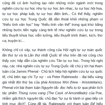
cũng đã có ảnh hưởng tạo nên những môn ngành mới trong
nghiên cứu tự sự học như tự sự học âm nhạc, tự sự học hội họa,
tự sự học pháp luật, tự sự học điện ảnh... Có thể thấy, nghiên
cứu tự sự học Trung Quốc đã dần thoát khỏi những phạm vi
“thiếu tính văn học” hay “thiếu tính văn thể” trong quá khứ bằng
những bước tiến ngày càng tinh tế như nghiên cứu tự sự trong
tiểu thuyết khoa học viễn tưởng, tiểu thuyết trinh thám, kịch, thơ
ca, truyện kí…
Không chỉ có vậy, sự thành công của
Hội nghị tự sự toàn quốc
lần thứ tư
và là
Lần thứ nhất Quốc tế
như trên đã nói cũng cho
thấy sức hấp dẫn của nghiên cứu Tân tự sự học. Trong hội nghị
này, các nhà nghiên cứu tự sự Trung Quốc rất chú ý tới hai tham
luận của James Phenal - Chủ tịch hiệp hội nghiên cứu tự sự quốc
tế, chủ biên tạp chí
Tự sự
- và Peter Rabinowitz - đại biểu sáng
giá nhất đời thứ ba của phái Aristose Mới (New - Aristotelians).
Phenal với bài tham luận
Nguyên tắc đọc hiểu tu từ
qua phân tích
tác phẩm
Thùng rượu vang (
The Cask of Amontillado)
của Poe,
nhằm giải thích nguyên tắc chủ đạo “tự sự là hành vi giao tiếp có
tính mục đích”. Cùng đề tài, Rabinowitz với tham luận
Để hiểu