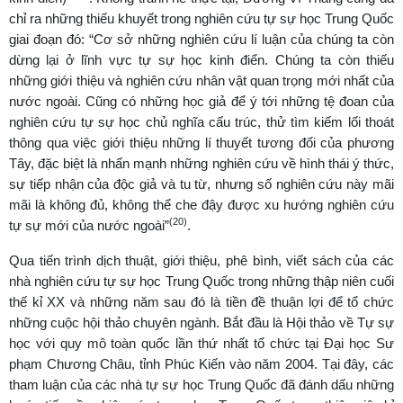
chỉ ra những thiếu khuyết trong nghiên cứu tự sự học Trung Quốc
giai đoạn đó: “Cơ sở những nghiên cứu lí luận của chúng ta còn
dừng lại ở lĩnh vực tự sự học kinh điển. Chúng ta còn thiếu
những giới thiệu và nghiên cứu nhân vật quan trọng mới nhất của
nước ngoài. Cũng có những học giả để ý tới những tệ đoan của
nghiên cứu tự sự học chủ nghĩa cấu trúc, thử tìm kiếm lối thoát
thông qua việc giới thiệu những lí thuyết tương đối của phương
Tây, đặc biệt là nhấn mạnh những nghiên cứu về hình thái ý thức,
sự tiếp nhận của độc giả và tu từ, nhưng số nghiên cứu này mãi
mãi là không đủ, không thể che đậy được xu hướng nghiên cứu
(20)
tự sự mới của nước ngoài”
.
Qua tiến trình dịch thuật, giới thiệu, phê bình, viết sách của các
nhà nghiên cứu tự sự học Trung Quốc trong những thập niên cuối
thế kỉ XX và những năm sau đó là tiền đề thuận lợi để tổ chức
những cuộc hội thảo chuyên ngành. Bắt đầu là Hội thảo về Tự sự
học với quy mô toàn quốc lần thứ nhất tổ chức tại Đại học Sư
phạm Chương Châu, tỉnh Phúc Kiến vào năm 2004. Tại đây, các
tham luận của các nhà tự sự học Trung Quốc đã đánh dấu những