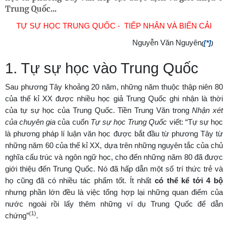
Trung Quốc...
TỰ SỰ HỌC TRUNG QUỐC - TIẾP NHẬN VÀ BIẾN CẢI
Nguyễn Văn Nguyên
[*]
(
)
1. Tự sự học vào Trung Quốc
Sau phương Tây khoảng 20 năm, những năm thuộc thập niên 80
của thế kỉ XX được nhiều học giả Trung Quốc ghi nhận là thời
của tự sự học của Trung Quốc. Tiền Trung Văn trong
Nhận xét
của chuyên gia
của cuốn
Tự sự học Trung Quốc
viết: “Tự sự học
là phương pháp lí luận văn học được bắt đầu từ phương Tây từ
những năm 60 của thế kỉ XX, dựa trên những nguyên tắc của chủ
nghĩa cấu trúc và ngôn ngữ học, cho đến những năm 80 đã được
giới thiệu đến Trung Quốc. Nó đã hấp dẫn một số trí thức trẻ và
họ cũng đã có nhiều tác phẩm tốt. Ít nhất
có thể kể tới 4 bộ
nhưng phần lớn đều là việc tổng hợp lại những quan điểm của
nước ngoài rồi lấy thêm những ví dụ Trung Quốc để dẫn
(1)
chứng”
.