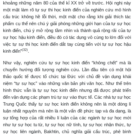
khoảng những năm 80 của thế kỉ XX trở về trước. Hội nghị này
một mặt làm rõ tự sự thi học kinh điển của nghiên cứu mô hình
cấu trúc không hề lỗi thời, một mặt cho rằng khi giải thích tác
phẩm cụ thể nên chú ý giải phóng những giới hạn của tự sự học
kinh điển, chú ý mở rộng tầm nhìn và thành quả rộng rãi của tự
sự học hậu kinh điển, điều đó có tác dụng vô cùng to lớn đối với
việc tự sự thi học kinh điển dắt tay cùng tiến với tự sự học hậu
(32)
kinh điển”
.
Như vậy, nghiên cứu tự sự học kinh điển “không chết” mà là
chuyển hướng đối tượng nghiên cứu. Lần đầu tiên có một hội
thảo quốc tế được tổ chức tại Đức với chủ đề vận dụng khái
niệm “tự sự học” vào những văn bản phi văn học. Như thế trên
hình thức vẫn là tự sự học kinh điển nhưng đã được phát triển
đến vận dụng các phạm trù tự sự vào thực tế. Các nhà tự sự học
Trung Quốc thấy tự sự học kinh điển không nên là một dòng lí
luận nhất nguyên mà nên là một vấn đề phức tạp và đa dạng, là
sự tổng hợp của rất nhiều lí luận của các ngành tự sự học mới
như tự sự học tu từ, tự sự học nữ tính, tự sự học nhận thức, tự
sự học liên ngành, Bakhtin, chủ nghĩa giải cấu trúc, phê bình