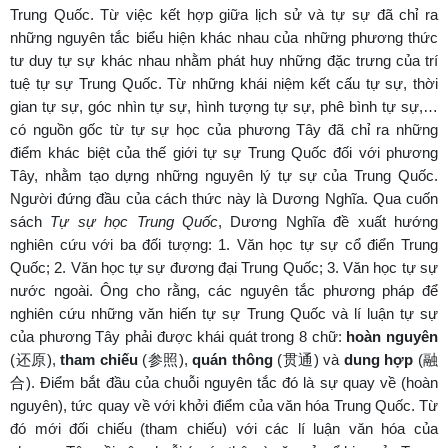
Trung Quốc. Từ việc kết hợp giữa lịch sử và tự sự đã chỉ ra
những nguyên tắc biểu hiện khác nhau của những phương thức
tư duy tự sự khác nhau nhằm phát huy những đặc trưng của trí
tuệ tự sự Trung Quốc. Từ những khái niệm kết cấu tự sự, thời
gian tự sự, góc nhìn tự sự, hình tượng tự sự, phê bình tự sự,…
có nguồn gốc từ tự sự học của phương Tây đã chỉ ra những
điểm khác biệt của thế giới tự sự Trung Quốc đối với phương
Tây, nhằm tạo dựng những nguyên lý tự sự của Trung Quốc.
Người đứng đầu của cách thức này là Dương Nghĩa. Qua cuốn
sách
Tự sự học Trung Quốc
, Dương Nghĩa đề xuất hướng
nghiên cứu với ba đối tượng: 1. Văn học tự sự cổ điển Trung
Quốc; 2. Văn học tự sự đương đại Trung Quốc; 3. Văn học tự sự
nước ngoài. Ông cho rằng, các nguyên tắc phương pháp để
nghiên cứu những văn hiến tự sự Trung Quốc và lí luận tự sự
của phương Tây phải được khái quát trong 8 chữ:
hoàn nguyên
(还原),
tham chiếu
(参照),
quán thông
(贯通) và
dung hợp
(融
合). Điểm bắt đầu của chuỗi nguyên tắc đó là sự quay về (hoàn
nguyên), tức quay về với khởi điểm của văn hóa Trung Quốc. Từ
đó mới đối chiếu (tham chiếu) với các lí luận văn hóa của