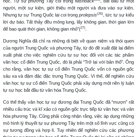
học. Tự sự phương Tây coi trọng
flashback
, bắt đầu từ một
người, một sự kiện, giới thiệu một người và đưa vào sự kiện.
(26)
Nhưng tự sự Trung Quốc lại coi trọng
prolepsis
, tức tự sự kiểu
lời dự báo. Tất thảy đều mông lung, lấy không gian, thời gian lớn
27)
để bao quát thời gian, không gian nhỏ”(
.
Dương Nghĩa đã chỉ ra những dị biệt về quan niệm và thói quen
của người Trung Quốc và phương Tây, từ đó đề xuất đặt lại điểm
xuất phát cho việc nghiên cứu tự sự học đối với các tác phẩm
văn học cổ điển Trung Quốc, đó là phải “Trở lại với bản thổ”. Ông
cho rằng, văn học tự sự cổ điển Trung Quốc vốn có nguồn gốc
sâu xa và đậm đặc đặc trưng Trung Quốc. Vì thế, để nghiên cứu
văn học tự sự cổ điển Trung Quốc phải xây dựng một nền lý luận
tự sự học bắt đầu từ văn hóa Trung Quốc.
Có thể thấy văn học tự sự đương đại Trung Quốc đã “mượn” rất
nhiều cấu trúc và kĩ xảo có nguồn gốc trực tiếp từ văn học và văn
hóa phương Tây. Cũng phải công nhận rằng, việc áp dụng những
mô hình lý thuyết tự sự phương Tây trên một số lĩnh vực cũng có
sự tương đồng và hợp lí. Tuy nhiên để nghiên cứu các phương