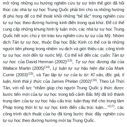
mở rộng những xu hướng nghiên cứu tự sự trên thế giới đã hối
thúc các nhà tự sự học Trung Quốc phải tìm cho ra những hướng
đi phù hợp để có thể thoát khỏi những “bế tắc” trong nghiên cứu
tự sự học theo đường hướng kinh điển trong quá khứ. Để có thể
cung cấp những khung hình lý luận mới, các nhà tự sự học Trung
Quốc hết sức chú ý tới trào lưu nghiên cứu tự sự của Mỹ. Nhóm
dịch
Tân tự sự học,
thuộc Đại học Bắc Kinh có thể coi là những
người tiên phong trong nhiệm vụ dịch và giới thiệu các công trình
tự sự học mới đến từ nước Mỹ. Có thể kể đến các cuốn:
Tân tự
(13)
sự học
của David Herman (2002)
,
Tự sự học đương đại
của
(14)
Wallace Martin (2005)
,
Lý luận tự sự hậu hiện đại
của Mark
(15)
Currie (2003)
, và
Tạo lập tự sự của tu từ: Kĩ xảo, độc giả, lí
(16)
luận, hình thái ý thức
của James Phelan (2002)
. Theo Lê Thời
Tân, với nỗ lực “nhằm giúp cho người Trung Quốc ý thức được
bước tiến mới của tự sự học trong bối cảnh Bắc Mỹ đã trở thành
trung tâm của tự sự học hậu cấu trúc luận thay thế cho trung tâm
(17)
Pháp trong thời kì tự sự học kinh điển cấu trúc luận…”
, các
công trình dịch thuật của họ đã từng bước thúc đẩy nghiên cứu
tự sự học theo đường hướng mới tại Trung Quốc.