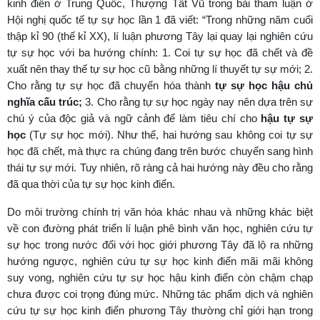
kinh điển ở Trung Quốc, Thượng Tất Vũ trong bài tham luận ở
Hội nghị quốc tế tự sự học lần 1 đã viết: “Trong những năm cuối
thập kỉ 90 (thế kỉ XX), lí luận phương Tây lại quay lại nghiên cứu
tự sự học với ba hướng chính: 1. Coi tự sự học đã chết và đề
xuất nên thay thế tự sự học cũ bằng những lí thuyết tự sự mới; 2.
Cho rằng tự sự học đã chuyển hóa thành
tự sự học hậu chủ
nghĩa cấu trúc;
3. Cho rằng tự sự học ngày nay nên dựa trên sự
chú ý của độc giả và ngữ cảnh để làm tiêu chí cho
hậu tự sự
học
(Tự sự học mới). Như thế, hai hướng sau không coi tự sự
học đã chết, mà thực ra chúng đang trên bước chuyển sang hình
thái tự sự mới. Tuy nhiên, rõ ràng cả hai hướng này đều cho rằng
đã qua thời của tự sự học kinh điển.
Do môi trường chính trị văn hóa khác nhau và những khác biệt
về con đường phát triển lí luận phê bình văn học, nghiên cứu tự
sự học trong nước đối với học giới phương Tây đã lộ ra những
hướng ngược, nghiên cứu tự sự học kinh điển mãi mãi không
suy vong, nghiên cứu tự sự học hậu kinh điển còn chậm chạp
chưa được coi trọng đúng mức. Những tác phẩm dịch và nghiên
cứu tự sự học kinh điển phương Tây thường chỉ giới hạn trong