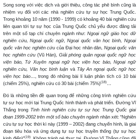
Song song với việc dịch và giới thiệu, công tác phê bình cũng là
nhiệm vụ đối với các nhà nghiên cứu tự sự học Trung Quốc.
Trong khoảng 10 năm (1990 - 1999) có khoảng 40 bài nghiên cứu
liên quan tới tự sự học của Trung Quốc chủ yếu được đăng tải
trên một số tạp chí chuyên ngành như:
Ngoại ngữ giáo học dữ
nghiên cứu, Ngoại quốc ngữ, Ngoại quốc văn học bình, Ngoại
quốc văn học nghiên cứu
của Đại học nhân dân,
Ngoại quốc văn
học nghiên cứu
(Vũ Hán),
Giải phóng quân ngoại quốc ngữ học
viện báo, Tứ Xuyên ngoại ngữ học viện học báo, Ngoại ngữ
nghiên cứu, Văn học bình luận
và
Tây An ngoại quốc ngữ học
viện học báo
…, trong đó những bài lí luận phân tích có 10 bài
(18)
(chiếm 25%), nghiên cứu có 30 bài (chiếm 75%)
…
Đó là những tiền đề quan trọng để những công trình nghiên cứu
tự sự học mới tại Trung Quốc hình thành và phát triển. Đường Vĩ
Thắng trong
Tình hình nghiên cứu tự sự học Trung Quốc giai
đoạn 1999-2002 trên một số báo chuyên ngành
nhận xét: “Nghiên
cứu tự sự học thời kì này (1999 – 2002) đang chuyển hình, là giai
đoạn tiêu hóa và ứng dụng tự sự học truyền thống (tự sự học
(19)
kinh điển)”
. Không tránh né thực tại, Đường Vĩ Thắng cũng đã