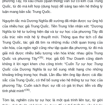
phương Tây, rồi xâu chuỗi (quán thông) văn sử cổ kim của Trung
Quốc, từ đó mà kết hợp (dung hợp) để sáng tạo nên hệ thống lý
luận mang bản sắc Trung Quốc.
Nguyên tắc mà Dương Nghĩa đề xướng đã nhận được sự ủng hộ
của nhiều học giả Trung Quốc. Tiền Trung Văn nhận xét: “Dương
Nghĩa từ hệ tư tưởng hiện đại và tự sự học của phương Tây đã
cấu trúc nên một hệ lý thuyết mới. Thông qua thư tịch cổ đại
Trung Quốc, tác giả đã tìm ra những mấu chốt quan trọng của
văn hóa, của ngôn ngữ cũng như tập quán địa phương, từ đó mà
giải mã được nhiều biểu tượng văn hóa khác nhau giữa Trung
(35)
Quốc và phương Tây”
. Học giả Đỗ Thư Doanh cũng dành
không ít lời ngợi khen cho công trình: “Cuốn
Tự sự học Trung
Quốc
của Dương Nghĩa là sự bổ sung nhất hạng cho những
khoảng trống trong học thuật. Lần đầu tiên ông lập được cái đặc
sắc của Trung Quốc, có thể bổ sung vào hệ thống tự sự học của
phương Tây. Cuốn sách thực sự rất có giá trị thực tiễn và đầy
(36)
tính phát minh”
.
Tóm lại, nghiên cứu tự sự học là một quá trình liên tục, từ giới