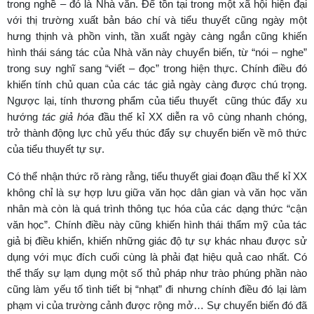
trong nghề – đó là Nhà văn. Để tồn tại trong một xã hội hiện đại
với thị trường xuất bản báo chí và tiểu thuyết cũng ngày một
hưng thịnh và phồn vinh, tần xuất ngày càng ngắn cũng khiến
hình thái sáng tác của Nhà văn này chuyển biến, từ “nói – nghe”
trong suy nghĩ sang “viết – đọc” trong hiện thực. Chính điều đó
khiến tính chủ quan của các tác giả ngày càng được chú trọng.
Ngược lại, tính thương phẩm của tiểu thuyết cũng thúc đẩy xu
hướng
tác giả hóa
đầu thế kỉ XX diễn ra vô cùng nhanh chóng,
trở thành động lực chủ yếu thúc đẩy sự chuyển biến về mô thức
của tiểu thuyết tự sự.
Có thể nhận thức rõ ràng rằng, tiểu thuyết giai đoạn đầu thế kỉ XX
không chỉ là sự hợp lưu giữa văn học dân gian và văn học văn
nhân mà còn là quá trình thông tục hóa của các dạng thức “cận
văn học”. Chính điều này cũng khiến hình thái thẩm mỹ của tác
giả bị điều khiển, khiến những giác độ tự sự khác nhau được sử
dụng với mục đích cuối cùng là phải đạt hiệu quả cao nhất. Có
thể thấy sự lạm dụng một số thủ pháp như trào phúng phần nào
cũng làm yếu tố tình tiết bị “nhạt” đi nhưng chính điều đó lại làm
phạm vi của trường cảnh được rộng mở… Sự chuyển biến đó đã