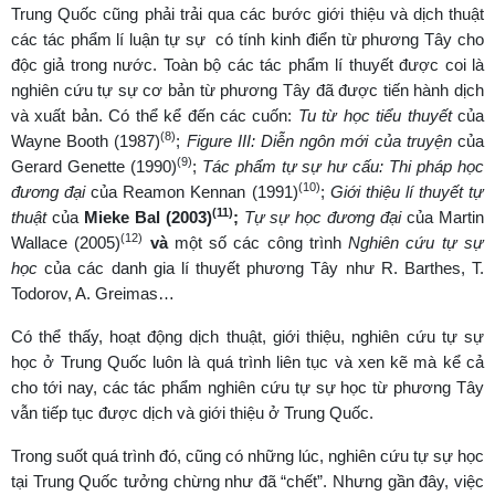
Trung Quốc cũng phải trải qua các bước giới thiệu và dịch thuật
các tác phẩm lí luận tự sự có tính kinh điển từ phương Tây cho
độc giả trong nước. Toàn bộ các tác phẩm lí thuyết được coi là
nghiên cứu tự sự cơ bản từ phương Tây đã được tiến hành dịch
và xuất bản. Có thể kể đến các cuốn:
Tu từ học tiểu thuyết
của
(8)
Wayne Booth (1987)
;
Figure III: Diễn ngôn mới của truyện
của
(9)
Gerard Genette (1990)
;
Tác phẩm tự sự hư cấu: Thi pháp học
(10)
đương đại
của Reamon Kennan (1991)
;
Giới thiệu lí thuyết tự
(11)
thuật
của
Mieke Bal (2003)
;
Tự sự học đương đại
của Martin
(12)
Wallace (2005)
và
một số các công trình
Nghiên cứu tự sự
học
của các danh gia lí thuyết phương Tây như R. Barthes, T.
Todorov, A. Greimas…
Có thể thấy, hoạt động dịch thuật, giới thiệu, nghiên cứu tự sự
học ở Trung Quốc luôn là quá trình liên tục và xen kẽ mà kể cả
cho tới nay, các tác phẩm nghiên cứu tự sự học từ phương Tây
vẫn tiếp tục được dịch và giới thiệu ở Trung Quốc.
Trong suốt quá trình đó, cũng có những lúc, nghiên cứu tự sự học
tại Trung Quốc tưởng chừng như đã “chết”. Nhưng gần đây, việc