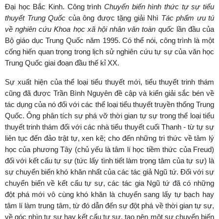
Đại học Bắc Kinh. Công trình
Chuyển biến hình thức tự sự tiểu
thuyết Trung Quốc
của ông được tặng giải Nhì
Tác phẩm ưu tú
về nghiên cứu Khoa học xã hội nhân văn toàn quốc
lần đầu của
Bộ giáo dục Trung Quốc năm 1995. Có thể nói, công trình là một
cống hiến quan trọng trong lịch sử nghiên cứu tự sự của văn học
Trung Quốc giai đoạn đầu thế kỉ XX.
Sự xuất hiện của thể loại tiểu thuyết mới, tiểu thuyết trinh thám
cũng đã được Trần Bình Nguyên đề cập và kiến giải sắc bén về
tác dụng của nó đối với các thể loại tiểu thuyết truyền thống Trung
Quốc. Ông phân tích sự phá vỡ thời gian tự sự trong thể loại tiểu
thuyết trinh thám đối với các nhà tiểu thuyết cuối Thanh - từ tự sự
liên tục đến đảo trật tự, xen kẽ; cho đến những tri thức về tâm lý
học của phương Tây (chủ yếu là tâm lí học tiềm thức của Freud)
đối với kết cấu tự sự (tức lấy tình tiết làm trọng tâm của tự sự) là
sự chuyển biến khó khăn nhất của các tác giả Ngũ tứ. Đối với sự
chuyển biến về kết cấu tự sự, các tác gia Ngũ tứ đã có những
đột phá mới vô cùng khó khăn là chuyển sang lấy tự bạch hay
tâm lí làm trung tâm, từ đó dẫn đến sự đột phá về thời gian tự sự,
về góc nhìn tự sự hay kết cấu tự sự, tạo nên một sự chuyển biến