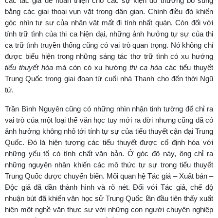
các tác giả để hoàn thiện cho các sự kiện đó thường bổ sung
bằng các giai thoại vụn vặt trong dân gian. Chính điều đó khiến
góc nhìn tự sự của nhân vật mất đi tính nhất quán. Còn đối với
tính trữ tình của thi ca hiện đại, những ảnh hưởng tự sự của thi
ca trữ tình truyền thống cũng có vai trò quan trọng. Nó không chỉ
được biểu hiện trong những sáng tác thơ trữ tình có xu hướng
tiểu thuyết hóa
mà còn có xu hướng
thi ca hóa
các tiểu thuyết
Trung Quốc trong giai đoạn từ cuối nhà Thanh cho đến thời Ngũ
tứ.
Trần Bình Nguyên cũng có những nhìn nhận tinh tường để chỉ ra
vai trò của một loại thể văn học tuy mới ra đời nhưng cũng đã có
ảnh hưởng không nhỏ tới tính tự sự của tiểu thuyết cận đại Trung
Quốc. Đó là hiện tượng các tiểu thuyết được cố định hóa với
những yếu tố có tính chất văn bản. Ở góc độ này, ông chỉ ra
những nguyên nhân khiến các mô thức tự sự trong tiểu thuyết
Trung Quốc được chuyển biến. Mối quan hệ Tác giả – Xuất bản –
Độc giả đã dần thành hình và rõ nét. Đối với Tác giả, chế độ
nhuận bút đã khiến văn học sử Trung Quốc lần đầu tiên thấy xuất
hiện một nghề văn thực sự với những con người chuyên nghiệp