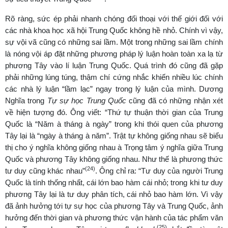
Rõ ràng, sức ép phải nhanh chóng đối thoại với thế giới đối với
các nhà khoa học xã hội Trung Quốc không hề nhỏ. Chính vì vậy,
sự vội vã cũng có những sai lầm. Một trong những sai lầm chính
là nóng vội áp đặt những phương pháp lý luận hoàn toàn xa lạ từ
phương Tây vào lí luận Trung Quốc. Quá trình đó cũng đã gặp
phải những lúng túng, thậm chí cứng nhắc khiến nhiều lúc chính
các nhà lý luận “lầm lạc” ngay trong lý luận của mình. Dương
Nghĩa trong
Tự sự học Trung Quốc
cũng đã có những nhận xét
về hiện tượng đó. Ông viết: “Thứ tự thuận thời gian của Trung
Quốc là “Năm à tháng à ngày” trong khi thói quen của phương
Tây lại là “ngày à tháng à năm”. Trật tự không giống nhau sẽ biểu
thị cho ý nghĩa không giống nhau à Trọng tâm ý nghĩa giữa Trung
Quốc và phương Tây không giống nhau. Như thế là phương thức
(24)
tư duy cũng khác nhau”
. Ông chỉ ra: “Tư duy của người Trung
Quốc là tính thống nhất, cái lớn bao hàm cái nhỏ; trong khi tư duy
phương Tây lại là tư duy phân tích, cái nhỏ bao hàm lớn. Vì vậy
đã ảnh hưởng tới tự sự học của phương Tây và Trung Quốc, ảnh
hưởng đến thời gian và phương thức vận hành của tác phẩm văn
(25)