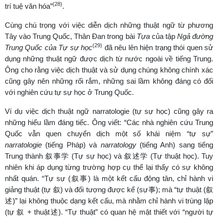
(28)
trí tuệ văn hóa”
.
Cùng chú trọng với việc diễn dịch những thuật ngữ từ phương
Tây vào Trung Quốc, Thân Đan trong bài
Tựa
của tập
Ngả đường
(29)
Trung Quốc của Tự sự học
đã nêu lên hiện trạng thói quen sử
dụng những thuật ngữ được dịch từ nước ngoài về tiếng Trung.
Ông cho rằng việc dịch thuật và sử dụng chúng không chính xác
cũng gây nên những rối rắm, những sai lầm không đáng có đối
với nghiên cứu tự sự học ở Trung Quốc.
Ví dụ việc dịch thuật ngữ narratologie (tự sự học) cũng gây ra
những hiểu lầm đáng tiếc. Ông viết: “Các nhà nghiên cứu Trung
Quốc vẫn quen chuyển dịch một số khái niệm “tự sự”
narratologie
(tiếng Pháp) và
narratology
(tiếng Anh) sang tiếng
Trung thành 叙事学 (Tự sự học) và 叙述学 (Tự thuật học). Tuy
nhiên khi áp dụng từng trường hợp cụ thể lại thấy có sự không
nhất quán. “Tự sự (叙事) là một kết cấu động tân, chỉ hành vi
giảng thuật (tự 叙) và đối tượng được kể (sự事); mà “tự thuật (叙
述)” lại không thuộc dạng kết cấu, mà nhằm chỉ hành vi trùng lặp
(tự 叙 + thuật述). “Tự thuật” có quan hệ mật thiết với “người tự