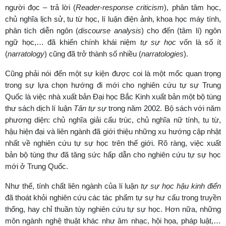
người đọc – trả lời (
Reader-response criticism
), phân tâm học,
chủ nghĩa lịch sử, tu từ học, lí luận điện ảnh, khoa học máy tính,
phân tích diễn ngôn (
discourse analysis
) cho đến (tâm lí) ngôn
ngữ học,… đã khiến chính khái niệm
tự sự học
vốn là số ít
(
narratology
) cũng đã trở thành số nhiều (
narratologies
).
Cũng phải nói đến một sự kiện được coi là một mốc quan trọng
trong sự lựa chọn hướng đi mới cho nghiên cứu tự sự Trung
Quốc là việc nhà xuất bản Đại học Bắc Kinh xuất bản một bộ tùng
thư sách dịch lí luận
Tân tự sự
trong năm 2002. Bộ sách với năm
phương diện: chủ nghĩa giải cấu trúc, chủ nghĩa nữ tính, tu từ,
hậu hiện đại và liên ngành đã giới thiệu những xu hướng cập nhật
nhất về nghiên cứu tự sự học trên thế giới. Rõ ràng, việc xuất
bản bộ tùng thư đã tăng sức hấp dẫn cho nghiên cứu tự sự học
mới ở Trung Quốc.
Như thế, tính chất liên ngành của lí luận
tự sự học hậu kinh điển
đã thoát khỏi nghiên cứu các tác phẩm tự sự hư cấu trong truyền
thống, hay chỉ thuần túy nghiên cứu tự sự học. Hơn nữa, những
môn ngành nghệ thuật khác như âm nhạc, hội họa, pháp luật,…