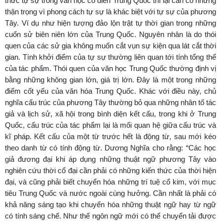
thức tự sự trong văn học cổ điển Trung Quốc thì lại cần có những
thận trọng vì phong cách tự sự là khác biệt với tự sự của phương
Tây. Ví dụ như hiện tượng đảo lộn trật tự thời gian trong những
cuốn sử biên niên lớn của Trung Quốc. Nguyên nhân là do thói
quen của các sử gia không muốn cắt vụn sự kiện qua lát cắt thời
gian. Tính khởi điểm của tự sự thường liên quan tới tính tổng thể
của tác phẩm. Thói quen của văn học Trung Quốc thường định vị
bằng những không gian lớn, giá trị lớn. Đây là một trong những
điểm cốt yếu của văn hóa Trung Quốc. Khác với điều này, chủ
nghĩa cấu trúc của phương Tây thường bỏ qua những nhân tố tác
giả và lịch sử, xã hội trong bình diện kết cấu, trong khi ở Trung
Quốc, cấu trúc của tác phẩm lại là mối quan hệ giữa cấu trúc và
kĩ pháp. Kết cấu của một từ trước hết là động từ, sau mới kéo
theo danh từ có tính động từ. Dương Nghĩa cho rằng: “Các học
giả đương đại khi áp dụng những thuật ngữ phương Tây vào
nghiên cứu thời cổ đại cần phải có những kiến thức của thời hiện
đại, và cũng phải biết chuyển hóa những trí tuệ cổ kim, với mục
tiêu Trung Quốc và nước ngoài cùng hưởng. Cần nhất là phải có
khả năng sáng tạo khi chuyển hóa những thuật ngữ hay từ ngữ
có tính sáng chế. Như thế ngôn ngữ mới có thể chuyển tải được