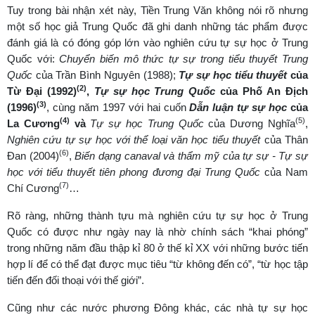
Tuy trong bài nhận xét này, Tiền Trung Văn không nói rõ nhưng
một số học giả Trung Quốc đã ghi danh những tác phẩm được
đánh giá là có đóng góp lớn vào nghiên cứu tự sự học ở Trung
Quốc với:
Chuyển biến mô thức tự sự trong tiểu thuyết Trung
Quốc
của Trần Bình Nguyên (1988);
Tự sự học tiểu thuyết
của
(2)
Từ Đại (1992)
,
Tự sự học Trung Quốc
của Phố An Địch
(3)
(1996)
, cùng năm 1997 với hai cuốn
Dẫn luận tự sự học
của
(4)
(5)
La Cương
và
Tự sự học Trung Quốc
của Dương Nghĩa
,
Nghiên cứu tự sự học với thể loại văn học tiểu thuyết
của Thân
(6)
Đan (2004)
,
Biến dạng canaval và thẩm mỹ của tự sự - Tự sự
học với tiểu thuyết tiên phong đương đại Trung Quốc
của Nam
(7)
Chí Cương
…
Rõ ràng, những thành tựu mà nghiên cứu tự sự học ở Trung
Quốc có được như ngày nay là nhờ chính sách “khai phóng”
trong những năm đầu thập kỉ 80 ở thế kỉ XX với những bước tiến
hợp lí để có thể đạt được mục tiêu “từ không đến có”, “từ học tập
tiến đến đối thoại với thế giới”.
Cũng như các nước phương Đông khác, các nhà tự sự học