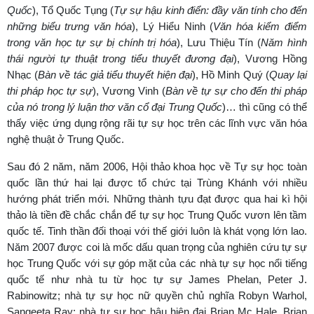
Quốc
), Tổ Quốc Tụng (
Tự sự hậu kinh điển: đầy văn tính cho đến
những biểu trưng văn hóa
), Lý Hiểu Ninh (
Văn hóa kiểm điểm
trong văn học tự sự bị chính trị hóa
), Lưu Thiệu Tín (
Năm hình
thái người tự thuật trong tiểu thuyết đương đại
), Vương Hồng
Nhạc (
Bàn về tác giả tiểu thuyết hiện đại
), Hồ Minh Quý (
Quay lại
thi pháp học tự sự
), Vương Vinh (
Bàn về tự sự cho đến thi pháp
của nó trong lý luận thơ văn cổ đại Trung Quốc
)… thì cũng có thể
thấy việc ứng dụng rộng rãi tự sự học trên các lĩnh vực văn hóa
nghệ thuật ở Trung Quốc.
Sau đó 2 năm, năm 2006, Hội thảo khoa học về Tự sự học toàn
quốc lần thứ hai lại được tổ chức tại Trùng Khánh với nhiều
hướng phát triển mới. Những thành tựu đạt được qua hai kì hội
thảo là tiền đề chắc chắn để tự sự học Trung Quốc vươn lên tầm
quốc tế. Tinh thần đối thoại với thế giới luôn là khát vọng lớn lao.
Năm 2007 được coi là mốc dấu quan trọng của nghiên cứu tự sự
học Trung Quốc với sự góp mặt của các nhà tự sự học nổi tiếng
quốc tế như nhà tu từ học tự sự James Phelan, Peter J.
Rabinowitz; nhà tự sự học nữ quyền chủ nghĩa Robyn Warhol,
Sangeeta Ray; nhà tự sự học hậu hiện đại Brian Mc Hale, Brian