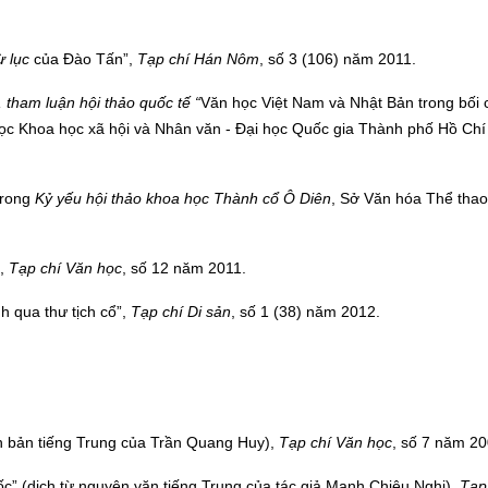
 lục
của Đào Tấn”,
Tạp chí Hán Nôm
, số 3 (106) năm 2011.
,
tham luận hội thảo quốc tế “
Văn học Việt Nam và Nhật Bản trong bối 
c Khoa học xã hội và Nhân văn - Đại học Quốc gia Thành phố Hồ Chí 
 trong
Kỷ yếu hội thảo khoa học Thành cổ Ô Diên
, Sở Văn hóa Thể thao
”,
Tạp chí Văn học
, số 12 năm 2011.
h qua thư tịch cổ”,
Tạp chí Di sản
, số 1 (38) năm 2012.
ên bản tiếng Trung của Trần Quang Huy),
Tạp chí Văn học
, số 7 năm 20
c” (dịch từ nguyên văn tiếng Trung của tác giả Mạnh Chiêu Nghị),
Tạp