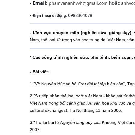
-
Email:
hoặc
phamvananhvvh@gmail.com
anhvo
-
0988364078
Điện thoại di động:
- Lĩnh vực chuyên môn (nghiên cứu, giảng dạy)
:
Nam, thể loại
trong văn học trung đại Việt Nam, văn 
Từ
*
Các công trình nghiên cứu, phê bình, biên soạn, 
- B
ài viết
:
1.“Về Nguyễn Húc và
bộ Cưu đài thi tập
hiện còn”, Tạp
2.“Sự tiếp nhận thể loại
từ
ở Việt Nam - khảo sát từ thờ
Việt Nam trong bối cảnh giao lưu văn hóa khu vực và q
cultural exchanges), Hà Nội tháng 11 năm 2006.
3.“Trở lại bài từ
Nguyễn lang quy
của Khuông Việt đại 
2007.