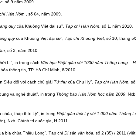
ọc
, số 9 năm 2009.
chí Hán Nôm
, số 04, năm 2009.
lang quy
của Khuông Việt đại sư”,
Tạp chí Hán Nôm
, số 1, năm 2010.
ang quy
của Khuông Việt đại sư”,
Tạp chí
Khuông Việt
, số 10, tháng 5
ôm,
số 3, năm 2010.
ời Lí”, in trong sách
Văn học Phật giáo với 1000 năm Thăng Long – 
hóa thông tin, TP. Hồ Chí Minh, 8/2010.
 Siêu đối với cách chú giải
Tứ thư
của Chu Hy”,
Tạp chí Hán Nôm,
số
dung và nghệ thuật”, in trong
Thông báo Hán Nôm học năm 2009
, Nxb
chùa, tháp thời Lý”, in trong
Phật giáo thời Lý với 1.000 năm Thăng 
n), Nxb. Chính trị quốc gia, H.2011.
qua bia chùa Thiệu Long”, Tạp chí
Di sản văn hóa
, số 2 (35) / 2011 (viê