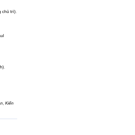
hủ trì).
aul
h).
An
,
Kiến