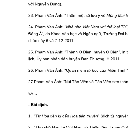
với Nguyễn Dung).
23. Phạm Văn Ánh: “Thêm một số lưu ý về
Mộng Mai từ
24. Phạm Văn Ánh:
“
Nhà nho Việt Nam với thể loại Từ
”
Đông Á”, do Khoa Văn học và Ngôn ngữ, Trường Đại họ
chức này 6 và 7-12-2011.
25. Phạm Văn Ánh: “Thành Ô Diên, huyện Ô Diên”, in
lịch, Ủy ban nhân dân huyện Đan Phượng, H.2011.
26. Phạm Văn Ánh: “Quan niệm
từ học
của Miên Trinh
27.Phạm Văn Ánh: “Núi Tản Viên và Tản Viên sơn thán
v.v…
-
Bài dịch:
1. “Từ
Hoa tiên kí
đến
Hoa tiên truyện
” (dịch từ nguy
2. “Thơ chữ Hán tại Việt Nam và Thiền tông Trung Quố