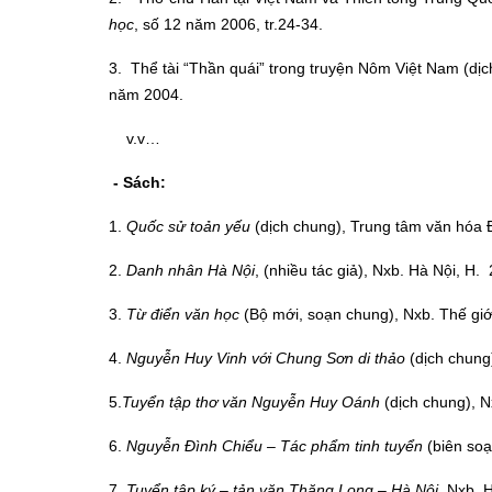
học
, số 12 năm 2006, tr.24-34.
3. Thể tài “Thần quái” trong truyện Nôm Việt Nam (dị
năm 2004.
v.v…
-
Sách:
1.
Quốc sử toản yếu
(dịch chung), Trung tâm văn hóa 
2.
Danh nhân Hà Nội
, (nhiều tác giả), Nxb. Hà Nội, H.
3.
Từ
điển v
ăn học
(Bộ mới, soạn chung), Nxb. Thế giớ
4.
Nguyễn Huy Vinh với Chung Sơn di thảo
(dịch chung)
5.
Tuyển tập thơ văn Nguyễn Huy Oánh
(dịch chung), N
6.
Nguyễn Đình Chiểu – Tác phẩm tinh tuyển
(biên soạ
7.
Tuyển tập ký – tản văn Thăng Long – Hà Nội,
Nxb. Ha