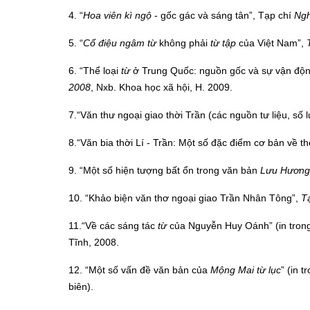
4. “
Hoa viên kì ngộ
- gốc gác và sáng tân”, Tạp chí
Ngh
5. “
Cổ điệu ngâm từ
không phải
từ tập
của Việt Nam”,
6. “Thể loại
từ
ở Trung Quốc: nguồn gốc và sự vận động
2008
, Nxb. Khoa học xã hội, H. 2009.
7.“Văn thư ngoại giao thời Trần (các nguồn tư liệu, số l
8.“Văn bia thời Lí - Trần: Một số đặc điểm cơ bản về th
9. “Một số hiện tượng bất ổn trong văn bản
Lưu Hương
10. “Khảo biện văn thơ ngoại giao Trần Nhân Tông”,
T
11.“Về các sáng tác
từ
của Nguyễn Huy Oánh” (in tron
Tĩnh, 2008.
12. “Một số vấn đề văn bản của
Mộng Mai từ lục
” (in t
biên).