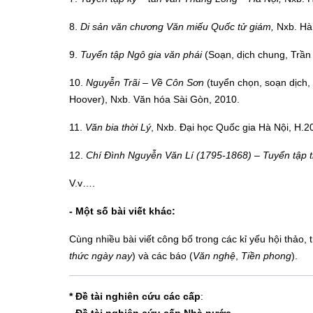
8.
Di sản văn chương Văn miếu Quốc tử giám,
Nxb. Hà
9.
Tuyển tập Ngô gia văn phái
(Soạn, dịch chung, Trầ
10.
Nguyễn Trãi – Về Côn Sơn
(tuyển chọn, soạn dịc
Hoover), Nxb. Văn hóa Sài Gòn, 2010.
11.
Văn bia thời Lý
, Nxb. Đại học Quốc gia Hà Nội, H.20
12.
Chí Đình Nguyễn Văn Lí (1795-1868) – Tuyển tập 
V.v….
-
Một số bài viết khác:
Cùng nhiều bài viết công bố trong các kỉ yếu hội thảo, t
thức ngày nay
) và các báo (
Văn nghệ
,
Tiền phong
).
* Đề tài nghiên cứu các cấp
: