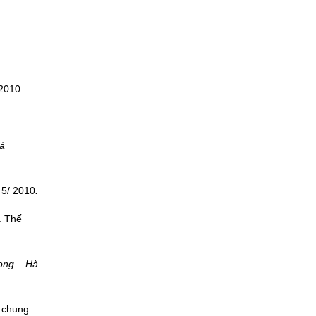
/2010.
Hà
 5/ 2010
.
. Thế
Long – Hà
́t chung