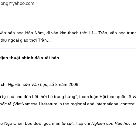
cong@yahoo.com
văn bản học Hán Nôm, di văn kim thạch thời Lí – Trần, văn học trung 
thư ngoại giao thời Trần…
dịch thuật chính đã xuất bản:
 chí
Nghiên cứu Văn học,
số 2 năm 2006.
i tự chủ cho đến hết thời Lê trung hưng”, tham luận Hội thảo quốc tế
V
uốc tế
(VietNamese Literature in the regional and international context 
sư Ngô Chân Lưu dưới góc nhìn
từ sử
”, Tạp chí
Nghiên cứu Văn học
, 