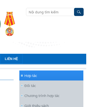
LIÊN HỆ
Hợp tác
Đối tác
Chương trình hợp tác
Đối thoại ICWA – VASS lần thứ 6:
Giới thiệu sách