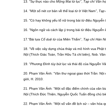
13. “Sự thực nào cho
Mộng Mai từ lục”
,
Tạp chí Văn h
14. “Một số nét cơ bản về thể loại
từ
ở Việt Nam
”
,
Tạp 
15. "Có hay không yếu tố nữ trong bài
từ
điệu
Nguyễn 
16. “Ngôn ngữ và cách lập ý trong bài
từ
điệu
Nguyễn l
17.“Bài tựa
Cổ duệ từ
của Miên Thẩm”,
Tạp chí Hán N
18. “Về việc xây dựng chùa tháp và mô hình vua Phật th
Nội
(Thích Giác Toàn, Trần Hữu Tá chỉ biên), Nxb. Văn 
19. “
Phương Đình tùy bút lục
và thái độ của Nguyễn Văn
20. Phạm Văn Ánh: “Văn thư ngoại giao thời Trần: Nội 
giới, H. 2010.
21. Phạm Văn Ánh: “Một số đặc điểm chính của văn bia 
Nội
(Thích Đức Thiện, Nguyễn Quốc Tuấn đồng chủ biê
22. Phạm Văn Ánh: “Một số vấn đề lịch sử – văn hóa 