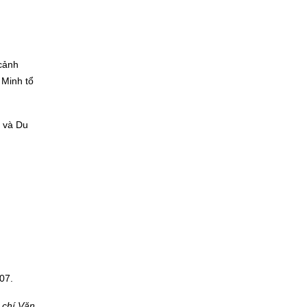
cảnh
Minh tổ
 và Du
07.
 chí Văn