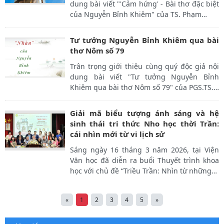
dung bài viết "'Cảm hứng' - Bài thơ đặc biệt
của Nguyễn Bỉnh Khiêm" của TS. Phạm
…
Tư tưởng Nguyễn Bỉnh Khiêm qua bài
thơ Nôm số 79
Trân trọng giới thiệu cùng quý độc giả nội
dung bài viết "Tư tưởng Nguyễn Bỉnh
Khiêm qua bài thơ Nôm số 79" của PGS.TS.
…
Giải mã biểu tượng ánh sáng và hệ
sinh thái tri thức Nho học thời Trần:
cái nhìn mới từ vi lịch sử
Sáng ngày 16 tháng 3 năm 2026, tại Viện
Văn học đã diễn ra buổi Thuyết trình khoa
học với chủ đề “Triều Trần: Nhìn từ những
…
«
1
2
3
4
5
»