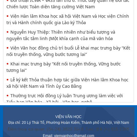
Đối thoại ICWA – VASS lần thứ 6: Thúc đẩy quan hệ Đối tác
Chiến lược Toàn diện tăng cường Việt Nam
Viện Hàn lâm Khoa học xã hội Việt Nam và Học viện Chính
trị và Hành chính quốc gia Lào ký Thỏa
Nguyễn Huy Thiệp: Thiên nhiên như biểu tượng và
nguyên tắc tâm linh (Một khía cạnh của mã văn hóa
Viện Văn học đồng chủ trì buổi Lễ khai mạc trưng bày “Kết
nối truyền thống, vững bước tương lai”
Khai mạc trưng bày “Kết nối truyền thống, Vững bước
tương lai”
Lễ ký kết Thỏa thuận hợp tác giữa Viện Hàn lâm Khoa học
xã hội Việt Nam và Tỉnh ủy Cao Bằng
Thường trực Hội đồng Lý luận Trung ương làm việc với
Tiểu ban Văn hóa - Xã hội - Văn học, nghệ
Công tác chuẩn bị trưng bày chủ đề “Kết nối truyền thống
VIỆN VĂN HỌC
- Vững bước tương lai”
Địa chỉ: 20 Lý Thái Tổ, Phường Hoàn Kiếm, Thành phố Hà Nội, Việt Nam
Đảng ủy Viện Hàn lâm Khoa học xã hội Việt Nam tổ chức
Điện thoại cơ quan: (84-24) 3825 3548. Fax: (84-24) 825 0385
Hội nghị Tập huấn nghiệp vụ công tác kiểm
Email: vienvanhoc@gmail.com