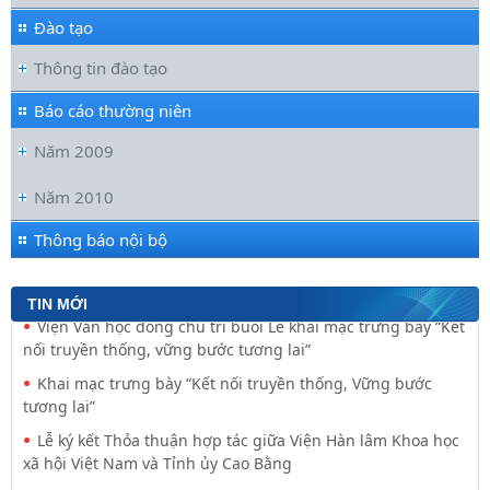
Đào tạo
Thông tin đào tạo
Báo cáo thường niên
Năm 2009
Năm 2010
Đối thoại ICWA – VASS lần thứ 6: Thúc đẩy quan hệ Đối tác
Chiến lược Toàn diện tăng cường Việt Nam
Thông báo nội bộ
Viện Hàn lâm Khoa học xã hội Việt Nam và Học viện Chính
trị và Hành chính quốc gia Lào ký Thỏa
TIN MỚI
Nguyễn Huy Thiệp: Thiên nhiên như biểu tượng và
nguyên tắc tâm linh (Một khía cạnh của mã văn hóa
Viện Văn học đồng chủ trì buổi Lễ khai mạc trưng bày “Kết
nối truyền thống, vững bước tương lai”
Khai mạc trưng bày “Kết nối truyền thống, Vững bước
tương lai”