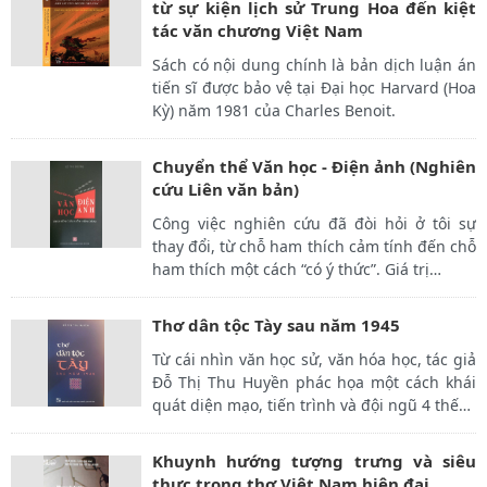
từ sự kiện lịch sử Trung Hoa đến kiệt
tác văn chương Việt Nam
Sách có nội dung chính là bản dịch luận án
tiến sĩ​ được bảo vệ tại Đại học Harvard (Hoa
Kỳ) năm 1981 của Charles Benoit.
Chuyển thể Văn học - Điện ảnh (Nghiên
cứu Liên văn bản)
Công việc nghiên cứu đã đòi hỏi ở tôi sự
thay đổi, từ chỗ ham thích cảm tính đến chỗ
ham thích một cách “có ý thức”. Giá trị
…
Thơ dân tộc Tày sau năm 1945
Từ cái nhìn văn học sử, văn hóa học, tác giả
Đỗ Thị Thu Huyền phác họa một cách khái
quát diện mạo, tiến trình và đội ngũ 4 thế
…
Khuynh hướng tượng trưng và siêu
thực trong thơ Việt Nam hiện đại