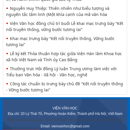
Nguyễn Huy Thiệp: Thiên nhiên như biểu tượng và
nguyên tắc tâm linh (Một khía cạnh của mã văn hóa
Viện Văn học đồng chủ trì buổi Lễ khai mạc trưng bày “Kết
nối truyền thống, vững bước tương lai”
Khai mạc trưng bày “Kết nối truyền thống, Vững bước
tương lai”
Lễ ký kết Thỏa thuận hợp tác giữa Viện Hàn lâm Khoa học
xã hội Việt Nam và Tỉnh ủy Cao Bằng
Thường trực Hội đồng Lý luận Trung ương làm việc với
Tiểu ban Văn hóa - Xã hội - Văn học, nghệ
Công tác chuẩn bị trưng bày chủ đề “Kết nối truyền thống
- Vững bước tương lai”
VIỆN VĂN HỌC
Địa chỉ: 20 Lý Thái Tổ, Phường Hoàn Kiếm, Thành phố Hà Nội, Việt Nam
Điện thoại cơ quan: (84-24) 3825 3548. Fax: (84-24) 825 0385
Email: vienvanhoc@gmail.com