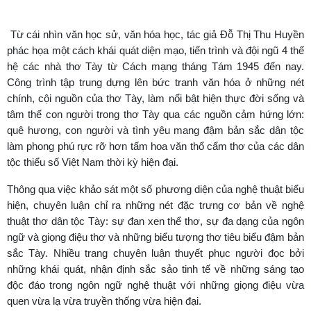
Từ cái nhìn văn học sử, văn hóa học, tác giả Đỗ Thị Thu Huyền
phác họa một cách khái quát diện mạo, tiến trình và đội ngũ 4 thế
hệ các nhà thơ Tày từ Cách mạng tháng Tám 1945 đến nay.
Công trình tập trung dựng lên bức tranh văn hóa ở những nét
chính, cội nguồn của thơ Tày, làm nổi bật hiện thực đời sống và
tâm thế con người trong thơ Tày qua các nguồn cảm hứng lớn:
quê hương, con người và tình yêu mang đậm bản sắc dân tộc
làm phong phú rực rỡ hơn tấm hoa văn thổ cẩm thơ của các dân
tộc thiểu số Việt Nam thời kỳ hiện đại.
Thông qua việc khảo sát một số phương diện của nghệ thuật biểu
hiện, chuyên luận chỉ ra những nét đặc trưng cơ bản về nghệ
thuật thơ dân tộc Tày: sự đan xen thể thơ, sự đa dạng của ngôn
ngữ và giọng điệu thơ và những biểu tượng thơ tiêu biểu đậm bản
sắc Tày. Nhiều trang chuyên luận thuyết phục người đọc bởi
những khái quát, nhận định sắc sảo tinh tế về những sáng tạo
độc đáo trong ngôn ngữ nghệ thuật với những giọng điệu vừa
quen vừa lạ vừa truyền thống vừa hiện đại.