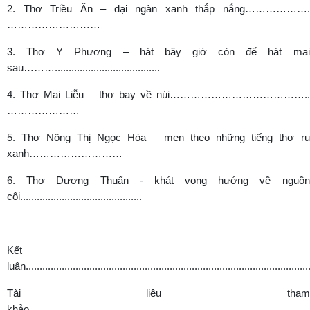
2. Thơ Triều Ân – đại ngàn xanh thắp nắng……………….
………………………
3. Thơ Y Phương – hát bây giờ còn để hát mai
sau………......................................
4. Thơ Mai Liễu – thơ bay về núi…………………………………..
…………………
5. Thơ Nông Thị Ngọc Hòa – men theo những tiếng thơ ru
xanh………………………
6. Thơ Dương Thuấn - khát vọng hướng về nguồn
cội............................................
Kết
luận.......................................................................................................
Tài liệu tham
khảo………………………………………………………………