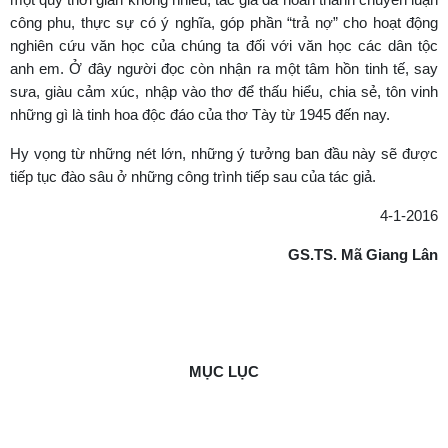
công phu, thực sự có ý nghĩa, góp phần “trả nợ” cho hoạt động
nghiên cứu văn học của chúng ta đối với văn học các dân tộc
anh em. Ở đây người đọc còn nhận ra một tâm hồn tinh tế, say
sưa, giàu cảm xúc, nhập vào thơ để thấu hiểu, chia sẻ, tôn vinh
những gì là tinh hoa độc đáo của thơ Tày từ 1945 đến nay.
Hy vọng từ những nét lớn, những ý tưởng ban đầu này sẽ được
tiếp tục đào sâu ở những công trình tiếp sau của tác giả.
4-1-2016
GS.TS. Mã Giang Lân
MỤC LỤC