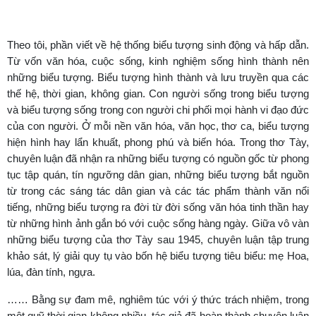
Theo tôi, phần viết về hệ thống biểu tượng sinh động và hấp dẫn.
Từ vốn văn hóa, cuộc sống, kinh nghiệm sống hình thành nên
những biểu tượng. Biểu tượng hình thành và lưu truyền qua các
thế hệ, thời gian, không gian. Con người sống trong biểu tượng
và biểu tượng sống trong con người chi phối mọi hành vi đạo đức
của con người. Ở mỗi nền văn hóa, văn học, thơ ca, biểu tượng
hiện hình hay lẩn khuất, phong phú và biến hóa. Trong thơ Tày,
chuyên luận đã nhận ra những biểu tượng có nguồn gốc từ phong
tục tập quán, tín ngưỡng dân gian, những biểu tượng bắt nguồn
từ trong các sáng tác dân gian và các tác phẩm thành văn nổi
tiếng, những biểu tượng ra đời từ đời sống văn hóa tinh thần hay
từ những hình ảnh gắn bó với cuộc sống hàng ngày. Giữa vô vàn
những biểu tượng của thơ Tày sau 1945, chuyên luận tập trung
khảo sát, lý giải quy tụ vào bốn hệ biểu tượng tiêu biểu: mẹ Hoa,
lúa, đàn tính, ngựa.
…… Bằng sự đam mê, nghiêm túc với ý thức trách nhiệm, trong
một quỹ thời gian không nhiều, tác giả đã hoàn thành chuyên luận