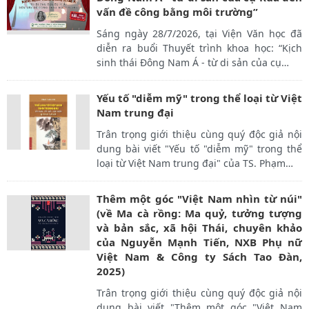
vấn đề công bằng môi trường”
Sáng ngày 28/7/2026, tại Viện Văn học đã
diễn ra buổi Thuyết trình khoa học: “Kịch
sinh thái Đông Nam Á - từ di sản của cụ
…
Yếu tố "diễm mỹ" trong thể loại từ Việt
Nam trung đại
Trân trọng giới thiệu cùng quý độc giả nội
dung bài viết "Yếu tố "diễm mỹ" trong thể
loại từ Việt Nam trung đại" của TS. Phạm
…
Thêm một góc "Việt Nam nhìn từ núi"
(về Ma cà rồng: Ma quỷ, tưởng tượng
và bản sắc, xã hội Thái, chuyên khảo
của Nguyễn Mạnh Tiến, NXB Phụ nữ
Việt Nam & Công ty Sách Tao Đàn,
2025)
Trân trọng giới thiệu cùng quý độc giả nội
dung bài viết "Thêm một góc "Việt Nam