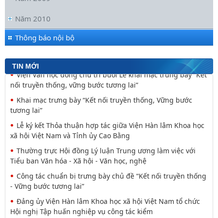
Đối thoại ICWA – VASS lần thứ 6: Thúc đẩy quan hệ Đối tác
Năm 2010
Chiến lược Toàn diện tăng cường Việt Nam
Viện Hàn lâm Khoa học xã hội Việt Nam và Học viện Chính
Thông báo nội bộ
trị và Hành chính quốc gia Lào ký Thỏa
Nguyễn Huy Thiệp: Thiên nhiên như biểu tượng và
TIN MỚI
nguyên tắc tâm linh (Một khía cạnh của mã văn hóa
Viện Văn học đồng chủ trì buổi Lễ khai mạc trưng bày “Kết
nối truyền thống, vững bước tương lai”
Khai mạc trưng bày “Kết nối truyền thống, Vững bước
tương lai”
Lễ ký kết Thỏa thuận hợp tác giữa Viện Hàn lâm Khoa học
xã hội Việt Nam và Tỉnh ủy Cao Bằng
Thường trực Hội đồng Lý luận Trung ương làm việc với
Tiểu ban Văn hóa - Xã hội - Văn học, nghệ
Công tác chuẩn bị trưng bày chủ đề “Kết nối truyền thống
- Vững bước tương lai”
Đảng ủy Viện Hàn lâm Khoa học xã hội Việt Nam tổ chức