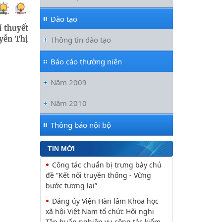
như biểu tượng và nguyên tắc tâm
linh (Một khía cạnh của mã văn hóa
Đào tạo
í thuyết
Viện Văn học đồng chủ trì buổi Lễ
uyễn Thị
Thông tin đào tạo
khai mạc trưng bày “Kết nối truyền
thống, vững bước tương lai”
Báo cáo thường niên
Khai mạc trưng bày “Kết nối
truyền thống, Vững bước tương lai”
Năm 2009
Lễ ký kết Thỏa thuận hợp tác giữa
Viện Hàn lâm Khoa học xã hội Việt
Năm 2010
Nam và Tỉnh ủy Cao Bằng
Thông báo nội bộ
Thường trực Hội đồng Lý luận
Trung ương làm việc với Tiểu ban
Văn hóa - Xã hội - Văn học, nghệ
TIN MỚI
Công tác chuẩn bị trưng bày chủ
đề “Kết nối truyền thống - Vững
bước tương lai”
Đảng ủy Viện Hàn lâm Khoa học
xã hội Việt Nam tổ chức Hội nghị
Tập huấn nghiệp vụ công tác kiểm