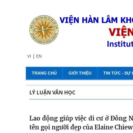
|
VI
EN
TRANG CHỦ
GIỚI THIỆU
TIN TỨC - SỰ 
LÝ LUẬN VĂN HỌC
Lao động giúp việc di cư ở Đông N
tên gọi người đẹp của Elaine Chiew