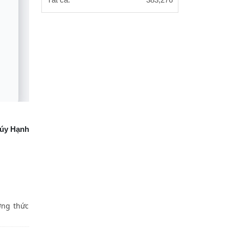
Tất cả:
383,276
húy Hạnh