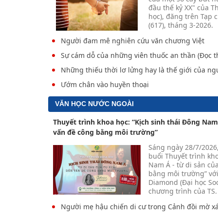
đầu thế kỷ XX" của T
học), đăng trên Tạp 
(617), tháng 3-2026.
Người đam mê nghiên cứu văn chương Việt
Sự cám dỗ của những viên thuốc an thần (Đọc t
Những thiếu thời lơ lửng hay là thế giới của ng
Ướm chân vào huyền thoại
VĂN HỌC NƯỚC NGOÀI
Thuyết trình khoa học: “Kịch sinh thái Đông Nam 
vấn đề công bằng môi trường”
Sáng ngày 28/7/2026,
buổi Thuyết trình kho
Nam Á - từ di sản củ
bằng môi trường” với
Diamond (Đại học Soo
chương trình của TS
Người mẹ hậu chiến di cư trong Cảnh đồi mờ x