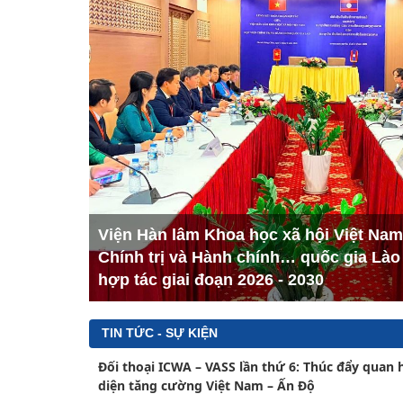
Viện Hàn lâm Khoa học xã hội Việt Nam
Chính trị và Hành chính… quốc gia Lào
hợp tác giai đoạn 2026 - 2030
TIN TỨC - SỰ KIỆN
Đối thoại ICWA – VASS lần thứ 6: Thúc đẩy quan 
diện tăng cường Việt Nam – Ấn Độ