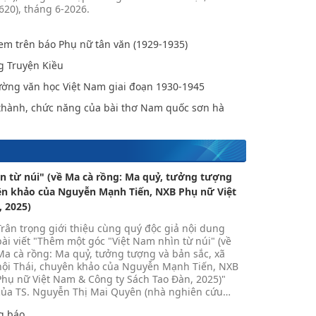
(620), tháng 6-2026.
em trên báo Phụ nữ tân văn (1929-1935)
g Truyện Kiều
ường văn học Việt Nam giai đoạn 1930-1945
 thành, chức năng của bài thơ Nam quốc sơn hà
 từ núi" (về Ma cà rồng: Ma quỷ, tưởng tượng
uyên khảo của Nguyễn Mạnh Tiến, NXB Phụ nữ Việt
 2025)
Trân trọng giới thiệu cùng quý độc giả nội dung
bài viết "Thêm một góc "Việt Nam nhìn từ núi" (về
Ma cà rồng: Ma quỷ, tưởng tượng và bản sắc, xã
hội Thái, chuyên khảo của Nguyễn Mạnh Tiến, NXB
Phụ nữ Việt Nam & Công ty Sách Tao Đàn, 2025)"
của TS. Nguyễn Thị Mai Quyên (nhà nghiên cứu
…
g báo