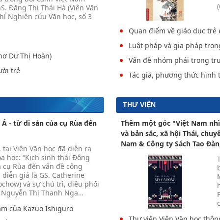
hS. Đặng Thị Thái Hà (Viện Văn
chí Nghiên cứu Văn học, số 3
Quan điểm về giáo dục trẻ 
Luật pháp và gia pháp tron
hơ Dư Thị Hoàn)
Vấn đề nhóm phái trong tr
ười trẻ
Tác giả, phương thức hình
THƯ VIỆN
Á - từ di sản của cụ Rùa đến
Thêm một góc "Việt Nam nhìn
và bản sắc, xã hội Thái, ch
Nam & Công ty Sách Tao Đàn,
 tại Viện Văn học đã diễn ra
a học: “Kịch sinh thái Đông
a cụ Rùa đến vấn đề công
 diễn giả là GS. Catherine
chow) và sự chủ trì, điều phối
. Nguyễn Thị Thanh Nga
…
ám của Kazuo Ishiguro
Thư viện Viện Văn học thôn