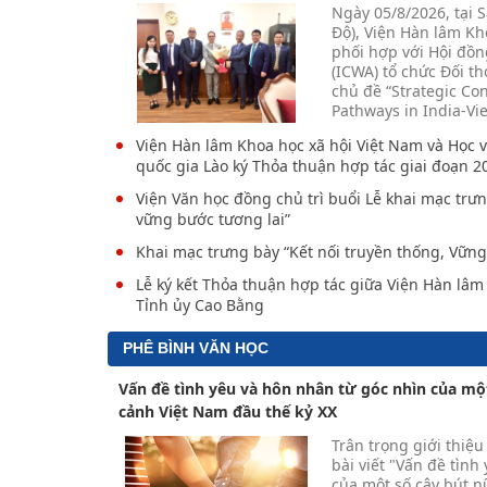
Ngày 05/8/2026, tại 
Độ), Viện Hàn lâm Kh
phối hợp với Hội đồn
(ICWA) tổ chức Đối th
chủ đề “Strategic Co
Pathways in India-Vi
Viện Hàn lâm Khoa học xã hội Việt Nam và Học v
quốc gia Lào ký Thỏa thuận hợp tác giai đoạn 2
Viện Văn học đồng chủ trì buổi Lễ khai mạc trưn
vững bước tương lai”
Khai mạc trưng bày “Kết nối truyền thống, Vững
Lễ ký kết Thỏa thuận hợp tác giữa Viện Hàn lâm
Tỉnh ủy Cao Bằng
PHÊ BÌNH VĂN HỌC
Vấn đề tình yêu và hôn nhân từ góc nhìn của một
cảnh Việt Nam đầu thế kỷ XX
Trân trọng giới thiệ
bài viết "Vấn đề tình
của một số cây bút n