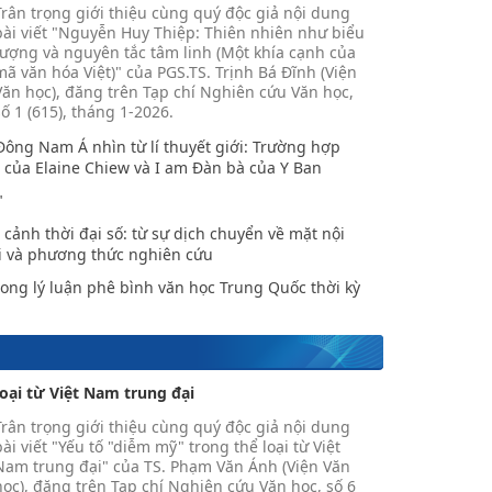
Trân trọng giới thiệu cùng quý độc giả nội dung
bài viết "Nguyễn Huy Thiệp: Thiên nhiên như biểu
tượng và nguyên tắc tâm linh (Một khía cạnh của
mã văn hóa Việt)" của PGS.TS. Trịnh Bá Đĩnh (Viện
Văn học), đăng trên Tạp chí Nghiên cứu Văn học,
số 1 (615), tháng 1-2026.
Đông Nam Á nhìn từ lí thuyết giới: Trường hợp
p của Elaine Chiew và I am Đàn bà của Y Ban
"
i cảnh thời đại số: từ sự dịch chuyển về mặt nội
i và phương thức nghiên cứu
ong lý luận phê bình văn học Trung Quốc thời kỳ
oại từ Việt Nam trung đại
Trân trọng giới thiệu cùng quý độc giả nội dung
bài viết "Yếu tố "diễm mỹ" trong thể loại từ Việt
Nam trung đại" của TS. Phạm Văn Ánh (Viện Văn
học), đăng trên Tạp chí Nghiên cứu Văn học, số 6