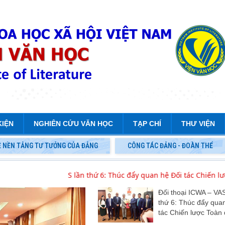
KIỆN
NGHIÊN CỨU VĂN HỌC
TẠP CHÍ
THƯ VIỆN
Ệ NỀN TẢNG TƯ TƯỞNG CỦA ĐẢNG
CÔNG TÁC ĐẢNG - ĐOÀN THỂ
oại ICWA – VASS lần thứ 6: Thúc đẩy quan hệ Đối tác Chiến lược T
 Chính trị và Hành chính
Đối thoại ICWA – VA
- 2030
thứ 6: Thúc đẩy qua
tác Chiến lược Toàn 