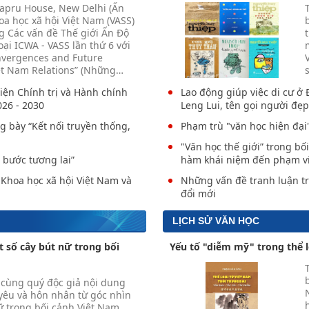
Sapru House, New Delhi (Ấn
oa học xã hội Việt Nam (VASS)
g Các vấn đề Thế giới Ấn Độ
oại ICWA - VASS lần thứ 6 với
nvergences and Future
et Nam Relations” (Những
…
iện Chính trị và Hành chính
Lao động giúp việc di cư ở 
026 - 2030
Leng Lui, tên gọi người đẹ
g bày “Kết nối truyền thống,
Phạm trù "văn học hiện đại
"Văn học thế giới” trong bố
 bước tương lai”
hàm khái niệm đến phạm v
 Khoa học xã hội Việt Nam và
Những vấn đề tranh luận tr
đổi mới
LỊCH SỬ VĂN HỌC
 số cây bút nữ trong bối
Yếu tố "diễm mỹ" trong thể l
u cùng quý độc giả nội dung
 yêu và hôn nhân từ góc nhìn
ữ trong bối cảnh Việt Nam