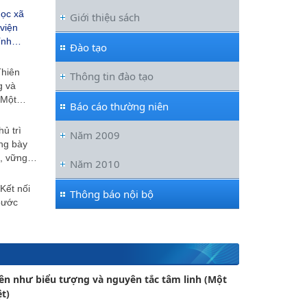
ọc xã
Giới thiệu sách
viện
ính
…
Đào tạo
Thiên
Thông tin đào tạo
g và
(Một
…
Báo cáo thường niên
ủ trì
Năm 2009
ưng bày
g, vững
…
Năm 2010
Kết nối
Thông báo nội bộ
bước
ên như biểu tượng và nguyên tắc tâm linh (Một
t)