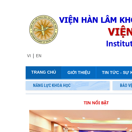
|
VI
EN
TRANG CHỦ
GIỚI THIỆU
TIN TỨC - SỰ 
NĂNG LỰC KHOA HỌC
BẢO V
TIN NỔI BẬT
Đối th
Viện Hàn lâm Khoa học xã hội Việt Nam và Học viện
quốc gia Lào ký Thỏa thuận hợp tác giai đoạn 2026 