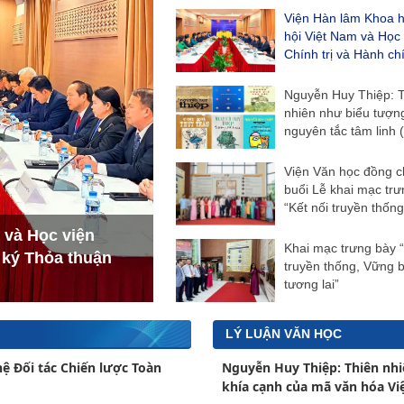
Viện Hàn lâm Khoa h
hội Việt Nam và Học 
Chính trị và Hành ch
Nguyễn Huy Thiệp: 
nhiên như biểu tượn
nguyên tắc tâm linh 
Viện Văn học đồng ch
buổi Lễ khai mạc tr
“Kết nối truyền thốn
 và Học viện
Khai mạc trưng bày “
 ký Thỏa thuận
truyền thống, Vững 
tương lai”
LÝ LUẬN VĂN HỌC
hệ Đối tác Chiến lược Toàn
Nguyễn Huy Thiệp: Thiên nhi
khía cạnh của mã văn hóa Việ