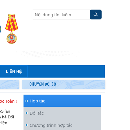
LIÊN HỆ
CHUYỂN ĐỔI SỐ
Hợp tác
oàn diện tăng cường Việt Nam – Ấn Độ
Viện Hàn lâm Kh
SS lần
Đối tác
n hệ Đối
diện
…
Chương trình hợp tác