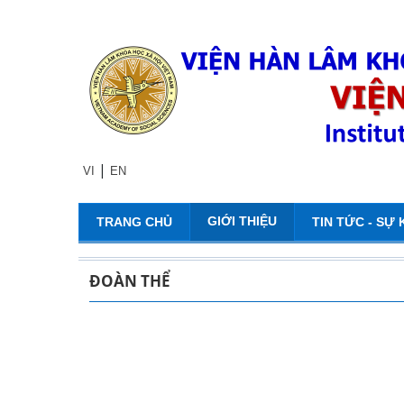
|
VI
EN
GIỚI THIỆU
TRANG CHỦ
TIN TỨC - SỰ 
ĐOÀN THỂ