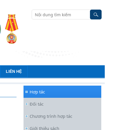
LIÊN HỆ
Hợp tác
Đối tác
Chương trình hợp tác
Đối thoại ICWA – VASS lần thứ 6:
Giới thiệu sách