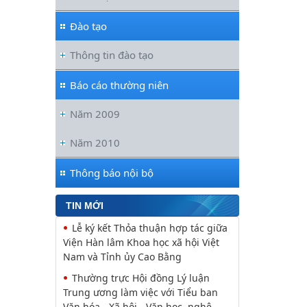
Thúc đẩy quan hệ Đối tác Chiến
lược Toàn diện tăng cường Việt Nam
Đào tạo
Viện Hàn lâm Khoa học xã hội Việt
Thông tin đào tạo
Nam và Học viện Chính trị và Hành
chính quốc gia Lào ký Thỏa
Báo cáo thường niên
Nguyễn Huy Thiệp: Thiên nhiên
như biểu tượng và nguyên tắc tâm
Năm 2009
linh (Một khía cạnh của mã văn hóa
Năm 2010
Viện Văn học đồng chủ trì buổi Lễ
khai mạc trưng bày “Kết nối truyền
thống, vững bước tương lai”
Thông báo nội bộ
Khai mạc trưng bày “Kết nối
truyền thống, Vững bước tương lai”
TIN MỚI
Lễ ký kết Thỏa thuận hợp tác giữa
Viện Hàn lâm Khoa học xã hội Việt
Nam và Tỉnh ủy Cao Bằng
Thường trực Hội đồng Lý luận
Trung ương làm việc với Tiểu ban
Văn hóa - Xã hội - Văn học, nghệ