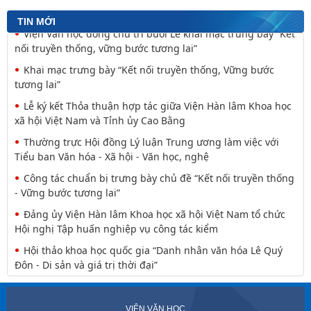
nguyên tắc tâm linh (Một khía cạnh của mã văn hóa
TIN MỚI
Viện Văn học đồng chủ trì buổi Lễ khai mạc trưng bày “Kết
nối truyền thống, vững bước tương lai”
Khai mạc trưng bày “Kết nối truyền thống, Vững bước
tương lai”
Lễ ký kết Thỏa thuận hợp tác giữa Viện Hàn lâm Khoa học
xã hội Việt Nam và Tỉnh ủy Cao Bằng
Thường trực Hội đồng Lý luận Trung ương làm việc với
Tiểu ban Văn hóa - Xã hội - Văn học, nghệ
Công tác chuẩn bị trưng bày chủ đề “Kết nối truyền thống
- Vững bước tương lai”
Đảng ủy Viện Hàn lâm Khoa học xã hội Việt Nam tổ chức
Hội nghị Tập huấn nghiệp vụ công tác kiểm
Hội thảo khoa học quốc gia “Danh nhân văn hóa Lê Quý
Đôn - Di sản và giá trị thời đại”
VIỆN VĂN HỌC