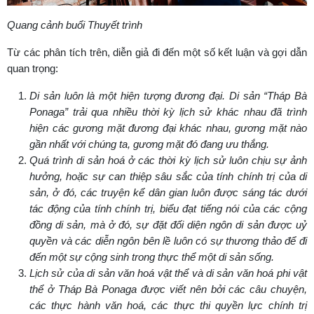
Quang cảnh buổi Thuyết trình
Từ các phân tích trên, diễn giả đi đến một số kết luận và gợi dẫn
quan trọng:
Di sản luôn là một hiện tượng đương đại. Di sản “Tháp Bà
Ponaga” trải qua nhiều thời kỳ lịch sử khác nhau đã trình
hiện các gương mặt đương đại khác nhau, gương mặt nào
gần nhất với chúng ta, gương mặt đó đang ưu thắng.
Quá trình di sản hoá ở các thời kỳ lịch sử luôn chịu sự ảnh
hưởng, hoặc sự can thiệp sâu sắc của tính chính trị của di
sản, ở đó, các truyện kể dân gian luôn được sáng tác dưới
tác động của tính chính trị, biểu đạt tiếng nói của các cộng
đồng di sản, mà ở đó, sự đặt đối diện ngôn di sản được uỷ
quyền và các diễn ngôn bên lề luôn có sự thương thảo để đi
đến một sự cộng sinh trong thực thể một di sản sống.
Lịch sử của di sản văn hoá vật thể và di sản văn hoá phi vật
thể ở Tháp Bà Ponaga được viết nên bởi các câu chuyện,
các thực hành văn hoá, các thực thi quyền lực chính trị