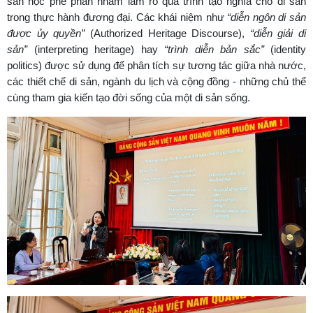
sản học phê phán nhằm làm rõ quá trình tạo nghĩa cho di sản
trong thực hành đương đại. Các khái niệm như
“diễn ngôn di sản
được ủy quyền”
(Authorized Heritage Discourse),
“diễn giải di
sản”
(interpreting heritage) hay
“trình diễn bản sắc”
(identity
politics) được sử dụng để phân tích sự tương tác giữa nhà nước,
các thiết chế di sản, ngành du lịch và cộng đồng - những chủ thể
cùng tham gia kiến tạo đời sống của một di sản sống.