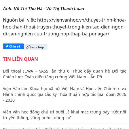
Ảnh: Vũ Thị Thu Hà - Vũ Thị Thanh Loan
Nguồn bài viết:
https://vienvanhoc.vn/thuyet-trinh-khoa-
hoc-than-thoai-truyen-thuyet-trong-kien-tao-dien-ngon-
di-san-nghien-cuu-truong-hop-thap-ba-ponagar/
Chia sẻ
Sao chép
TIN LIÊN QUAN
Đối thoại ICWA – VASS lần thứ 6: Thúc đẩy quan hệ Đối tác
Chiến lược Toàn diện tăng cường Việt Nam – Ấn Độ
Viện Hàn lâm Khoa học xã hội Việt Nam và Học viện Chính trị và
Hành chính quốc gia Lào ký Thỏa thuận hợp tác giai đoạn 2026
- 2030
Viện Văn học đồng chủ trì buổi Lễ khai mạc trưng bày “Kết nối
truyền thống, vững bước tương lai”