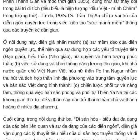
Phan Thanh Giản và mốc thời gian 1856), cũng như sự thay đổi
trong bài trí di tích (tiêu biểu là hiện tượng “đầu Việt - mình Chăm”
trong tượng thờ). Từ đó, PGS.TS. Trần Thị An chỉ ra vai trò của
diễn ngôn quyền lực trong việc kiến tạo “sức mạnh mềm” thông
qua các truyện kể dân gian.
Ở nội dung này, diễn giả nhấn mạnh: (a) sự mềm dẻo của diễn
ngôn quyền lực, thể hiện qua sự dung hợp các yếu tố truyện tiên
(Đạo giáo), hiếu thảo (Nho giáo), nữ quyền và hình tượng phúc
thần; (b) việc sử dụng và khơi thông năng lượng tôn giáo, khi nhà
nước quân chủ Việt Nam Việt hóa nữ thần Po Ina Nagar nhằm
thu hút và tích hợp thần linh địa phương vào trung tâm quyền lực
và bản sắc Việt đang hình thành; (c) chiến lược phối tự và nâng
tầm, thông qua việc ban sắc phong và phối tự Thiên Ya Na tại các
không gian thờ tự, để vị thần này dần trở thành thần chủ và thành
hoàng ở nhiều địa phương.
Cuối cùng, trong nội dung thứ ba, “Di sản hóa - biểu đạt đa dạng
của các bên liên quan và sự đa dạng của các diễn ngôn”, diễn giả
vận dụng các lý thuyết tiêu biểu của di sản học truyền thống và di