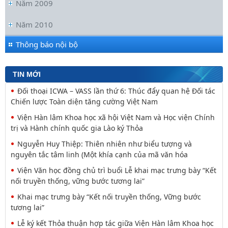
Năm 2009
Đối thoại ICWA – VASS lần thứ 6: Thúc đẩy quan hệ Đối tác
Chiến lược Toàn diện tăng cường Việt Nam
Năm 2010
Viện Hàn lâm Khoa học xã hội Việt Nam và Học viện Chính
trị và Hành chính quốc gia Lào ký Thỏa
Thông báo nội bộ
Nguyễn Huy Thiệp: Thiên nhiên như biểu tượng và
nguyên tắc tâm linh (Một khía cạnh của mã văn hóa
TIN MỚI
Viện Văn học đồng chủ trì buổi Lễ khai mạc trưng bày “Kết
nối truyền thống, vững bước tương lai”
Khai mạc trưng bày “Kết nối truyền thống, Vững bước
tương lai”
Lễ ký kết Thỏa thuận hợp tác giữa Viện Hàn lâm Khoa học
xã hội Việt Nam và Tỉnh ủy Cao Bằng
Thường trực Hội đồng Lý luận Trung ương làm việc với
Tiểu ban Văn hóa - Xã hội - Văn học, nghệ
Công tác chuẩn bị trưng bày chủ đề “Kết nối truyền thống
- Vững bước tương lai”
Đảng ủy Viện Hàn lâm Khoa học xã hội Việt Nam tổ chức
Hội nghị Tập huấn nghiệp vụ công tác kiểm