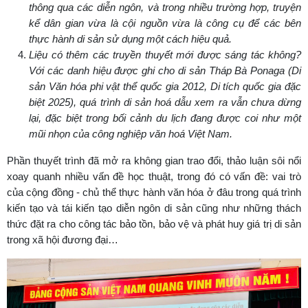
thông qua các diễn ngôn, và trong nhiều trường hợp, truyện
kể dân gian vừa là cội nguồn vừa là công cụ để các bên
thực hành di sản sử dụng một cách hiệu quả.
Liệu có thêm các truyền thuyết mới được sáng tác không?
Với các danh hiệu được ghi cho di sản Tháp Bà Ponaga (Di
sản Văn hóa phi vật thể quốc gia 2012, Di tích quốc gia đặc
biệt 2025), quá trình di sản hoá dẫu xem ra vẫn chưa dừng
lại, đặc biệt trong bối cảnh du lịch đang được coi như một
mũi nhọn của công nghiệp văn hoá Việt Nam.
Phần thuyết trình đã mở ra không gian trao đổi, thảo luận sôi nổi
xoay quanh nhiều vấn đề học thuật, trong đó có vấn đề: vai trò
của cộng đồng - chủ thể thực hành văn hóa ở đâu trong quá trình
kiến tạo và tái kiến tạo diễn ngôn di sản cũng như những thách
thức đặt ra cho công tác bảo tồn, bảo vệ và phát huy giá trị di sản
trong xã hội đương đại…