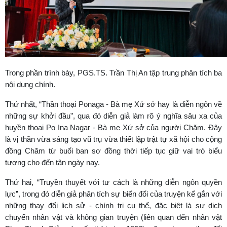
Trong phần trình bày, PGS.TS. Trần Thị An tập trung phân tích ba
nội dung chính.
Thứ nhất, “Thần thoại Ponaga - Bà mẹ Xứ sở hay là diễn ngôn về
những sự khởi đầu”, qua đó diễn giả làm rõ ý nghĩa sâu xa của
huyền thoại Po Ina Nagar - Bà mẹ Xứ sở của người Chăm. Đây
là vị thần vừa sáng tạo vũ trụ vừa thiết lập trật tự xã hội cho cộng
đồng Chăm từ buổi ban sơ đồng thời tiếp tục giữ vai trò biểu
tượng cho đến tận ngày nay.
Thứ hai, “Truyền thuyết với tư cách là những diễn ngôn quyền
lực”, trong đó diễn giả phân tích sự biến đổi của truyện kể gắn với
những thay đổi lịch sử - chính trị cụ thể, đặc biệt là sự dịch
chuyển nhân vật và không gian truyện (liên quan đến nhân vật