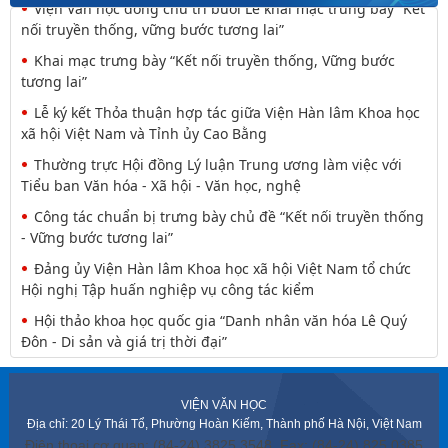
Viện Văn học đồng chủ trì buổi Lễ khai mạc trưng bày “Kết
nối truyền thống, vững bước tương lai”
Khai mạc trưng bày “Kết nối truyền thống, Vững bước
tương lai”
Lễ ký kết Thỏa thuận hợp tác giữa Viện Hàn lâm Khoa học
xã hội Việt Nam và Tỉnh ủy Cao Bằng
Thường trực Hội đồng Lý luận Trung ương làm việc với
Tiểu ban Văn hóa - Xã hội - Văn học, nghệ
Công tác chuẩn bị trưng bày chủ đề “Kết nối truyền thống
- Vững bước tương lai”
Đảng ủy Viện Hàn lâm Khoa học xã hội Việt Nam tổ chức
Hội nghị Tập huấn nghiệp vụ công tác kiểm
Hội thảo khoa học quốc gia “Danh nhân văn hóa Lê Quý
Đôn - Di sản và giá trị thời đại”
VIỆN VĂN HỌC
Địa chỉ: 20 Lý Thái Tổ, Phường Hoàn Kiếm, Thành phố Hà Nội, Việt Nam
Điện thoại cơ quan: (84-24) 3825 3548. Fax: (84-24) 825 0385