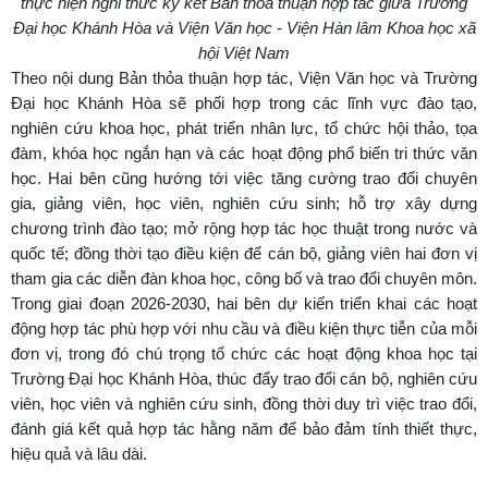
thực hiện nghi thức ký kết Bản thỏa thuận hợp tác giữa Trường
Đại học Khánh Hòa và Viện Văn học - Viện Hàn lâm Khoa học xã
hội Việt Nam
Theo nội dung Bản thỏa thuận hợp tác, Viện Văn học và Trường
Đại học Khánh Hòa sẽ phối hợp trong các lĩnh vực đào tạo,
nghiên cứu khoa học, phát triển nhân lực, tổ chức hội thảo, tọa
đàm, khóa học ngắn hạn và các hoạt động phổ biến tri thức văn
học. Hai bên cũng hướng tới việc tăng cường trao đổi chuyên
gia, giảng viên, học viên, nghiên cứu sinh; hỗ trợ xây dựng
chương trình đào tạo; mở rộng hợp tác học thuật trong nước và
quốc tế; đồng thời tạo điều kiện để cán bộ, giảng viên hai đơn vị
tham gia các diễn đàn khoa học, công bố và trao đổi chuyên môn.
Trong giai đoạn 2026-2030, hai bên dự kiến triển khai các hoạt
động hợp tác phù hợp với nhu cầu và điều kiện thực tiễn của mỗi
đơn vị, trong đó chú trọng tổ chức các hoạt động khoa học tại
Trường Đại học Khánh Hòa, thúc đẩy trao đổi cán bộ, nghiên cứu
viên, học viên và nghiên cứu sinh, đồng thời duy trì việc trao đổi,
đánh giá kết quả hợp tác hằng năm để bảo đảm tính thiết thực,
hiệu quả và lâu dài.