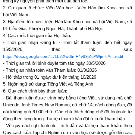
trong kỷ nguyên phát triển mới của dân tộc.
2. Cơ quan tổ chức: Viện Văn học - Viện Hàn lâm Khoa học xã
hội Việt Nam.
3. Địa điểm tổ chức: Viện Hàn lâm Khoa học xã hội Việt Nam, số
01 Liễu Giai, Phường Ngọc Hà, Thành phố Hà Nội.
4. Các mốc thời gian của Hội thảo:
- Thời gian nhận Đăng kí - Tóm tắt tham luận: đến hết ngày
15/5/2026, theo link sau:
https://docs.google.com/.../1L2jXwdtmF4v99jZuAWjmHAr.../edit
- Thời gian trả lời bình duyệt tóm tắt: ngày 30/5/2026
- Thời gian nhận toàn văn Tham luận: 01/9/2026
- Hội thảo trong 01 ngày: dự kiến tháng 10/2026
5. Ngôn ngữ sử dụng: Tiếng Việt và Tiếng Anh
6. Quy cách trình bày tham luận:
- Bài tham luận được trình bày bằng tiếng Việt, sử dụng mã chữ
Unicode, font: Times New Roman, cỡ chữ 14, cách dòng đơn, độ
dài không quá 6.000 chữ. Các chú thích dùng chế độ footnote tự
động theo từng trang. Tài liệu tham khảo đặt ở cuối Tham luận.
- Về quy cách ghi footnote, trích dẫn và tài liệu tham khảo: theo
Quy cách của Tạp chí Nghiên cứu văn học (sẽ được gửi đến các