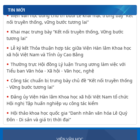
nguyên tắc tâm linh (Một khía cạnh của mã văn hóa
TIN MỚI
Viện Văn học đồng chủ trì buổi Lễ khai mạc trưng bày “Kết
nối truyền thống, vững bước tương lai”
Khai mạc trưng bày “Kết nối truyền thống, Vững bước
tương lai”
Lễ ký kết Thỏa thuận hợp tác giữa Viện Hàn lâm Khoa học
xã hội Việt Nam và Tỉnh ủy Cao Bằng
Thường trực Hội đồng Lý luận Trung ương làm việc với
Tiểu ban Văn hóa - Xã hội - Văn học, nghệ
Công tác chuẩn bị trưng bày chủ đề “Kết nối truyền thống
- Vững bước tương lai”
Đảng ủy Viện Hàn lâm Khoa học xã hội Việt Nam tổ chức
Hội nghị Tập huấn nghiệp vụ công tác kiểm
Hội thảo khoa học quốc gia “Danh nhân văn hóa Lê Quý
Đôn - Di sản và giá trị thời đại”
VIỆN VĂN HỌC