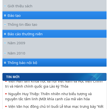
Giới thiệu sách
Đào tạo
Thông tin đào tạo
Báo cáo thường niên
Năm 2009
Đoàn cán bộ Viện Văn học tham gia Hội nghị tập huấn
chuyên môn nghiệp vụ năm 2026 của Viện Hàn lâm
Năm 2010
Hội nghị tập huấn chuyên môn, nghiệp vụ năm 2026 của
Viện Hàn lâm Khoa học xã hội Việt Nam
Thông báo nội bộ
Đối thoại ICWA – VASS lần thứ 6: Thúc đẩy quan hệ Đối tác
Chiến lược Toàn diện tăng cường Việt Nam
TIN MỚI
Viện Hàn lâm Khoa học xã hội Việt Nam và Học viện Chính
trị và Hành chính quốc gia Lào ký Thỏa
Nguyễn Huy Thiệp: Thiên nhiên như biểu tượng và
nguyên tắc tâm linh (Một khía cạnh của mã văn hóa
Viện Văn học đồng chủ trì buổi Lễ khai mạc trưng bày “Kết