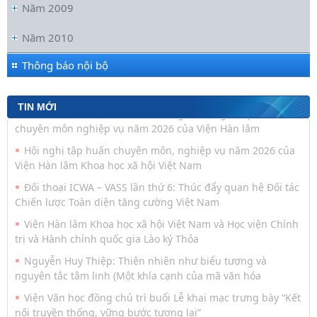
Năm 2009
Năm 2010
Thông báo nội bộ
TIN MỚI
Đoàn cán bộ Viện Văn học tham gia Hội nghị tập huấn
chuyên môn nghiệp vụ năm 2026 của Viện Hàn lâm
Hội nghị tập huấn chuyên môn, nghiệp vụ năm 2026 của
Viện Hàn lâm Khoa học xã hội Việt Nam
Đối thoại ICWA – VASS lần thứ 6: Thúc đẩy quan hệ Đối tác
Chiến lược Toàn diện tăng cường Việt Nam
Viện Hàn lâm Khoa học xã hội Việt Nam và Học viện Chính
trị và Hành chính quốc gia Lào ký Thỏa
Nguyễn Huy Thiệp: Thiên nhiên như biểu tượng và
nguyên tắc tâm linh (Một khía cạnh của mã văn hóa
Viện Văn học đồng chủ trì buổi Lễ khai mạc trưng bày “Kết