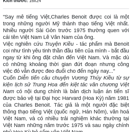
Kích thước:
16x24
"Say mê tiếng Việt,Charles Benoit được coi là một
trong những người Mỹ thành thạo tiếng Việt nhất.
Nhiều người Sài Gòn trước 1975 thường quen với
cái tên Việt Nam Lê Vân Nam của ông.
Việc nghiên cứu
Truyện Kiều
- tác phẩm mà Benoit
coi như tình yêu tinh thần đầu tiên của mình - bắt đầu
ngay từ khi ông đặt chân đến Việt Nam. Và mặc dù
có những khoảng thời gian đứt đoạn nhưng công
việc đó vẫn được đeo đuổi cho đến ngày nay..."
Cuốn
Diễn tiến câu chuyện Vương Thúy Kiều từ sự
kiện lịch sử Trung Hoa đến kiệt tác văn chương Việt
Nam
có nội dung chính là bản dịch luận án tiến sĩ​
được bảo vệ tại Đại học Harvard (Hoa Kỳ) năm 1981
của Charles Benoit. Tác giả là một người đặc biệt
thông thạo tiếng Việt (quốc ngữ, Hán Nôm), văn hoá
Việt Nam, và có nhiều trải nghiệm khác thường tại
Việt Nam những năm trước 1975 và sau ngày chính