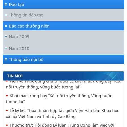
Đào tạo
Thông tin đào tạo
Báo cáo thường niên
Năm 2009
Đối thoại ICWA – VASS lần thứ 6: Thúc đẩy quan hệ Đối tác
Chiến lược Toàn diện tăng cường Việt Nam
Năm 2010
Viện Hàn lâm Khoa học xã hội Việt Nam và Học viện Chính
trị và Hành chính quốc gia Lào ký Thỏa
Thông báo nội bộ
Nguyễn Huy Thiệp: Thiên nhiên như biểu tượng và
nguyên tắc tâm linh (Một khía cạnh của mã văn hóa
TIN MỚI
Viện Văn học đồng chủ trì buổi Lễ khai mạc trưng bày “Kết
nối truyền thống, vững bước tương lai”
Khai mạc trưng bày “Kết nối truyền thống, Vững bước
tương lai”
Lễ ký kết Thỏa thuận hợp tác giữa Viện Hàn lâm Khoa học
xã hội Việt Nam và Tỉnh ủy Cao Bằng
Thường trực Hội đồng Lý luận Trung ương làm việc với