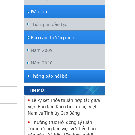
Thúc đẩy quan hệ Đối tác Chiến
lược Toàn diện tăng cường Việt Nam
Đào tạo
Viện Hàn lâm Khoa học xã hội Việt
Thông tin đào tạo
Nam và Học viện Chính trị và Hành
chính quốc gia Lào ký Thỏa
Báo cáo thường niên
Nguyễn Huy Thiệp: Thiên nhiên
như biểu tượng và nguyên tắc tâm
Năm 2009
linh (Một khía cạnh của mã văn hóa
Năm 2010
Viện Văn học đồng chủ trì buổi Lễ
khai mạc trưng bày “Kết nối truyền
thống, vững bước tương lai”
Thông báo nội bộ
Khai mạc trưng bày “Kết nối
truyền thống, Vững bước tương lai”
TIN MỚI
Lễ ký kết Thỏa thuận hợp tác giữa
Viện Hàn lâm Khoa học xã hội Việt
Nam và Tỉnh ủy Cao Bằng
Thường trực Hội đồng Lý luận
Trung ương làm việc với Tiểu ban
Văn hóa - Xã hội - Văn học, nghệ