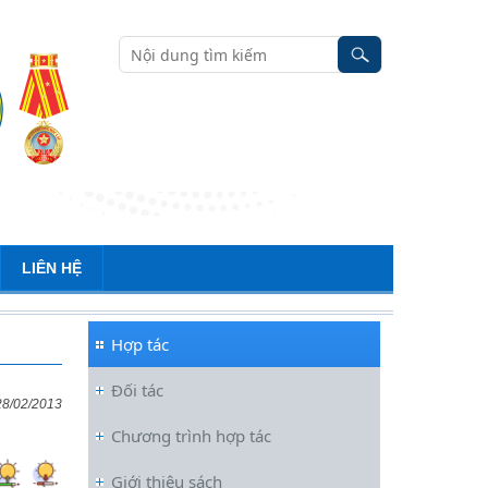
LIÊN HỆ
Hợp tác
Đối tác
28/02/2013
Chương trình hợp tác
Đối thoại ICWA – VASS lần thứ 6:
Giới thiệu sách