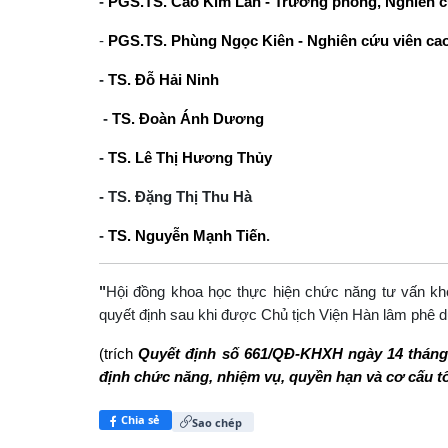
-
PGS.TS. Cao Kim Lan - Trưởng phòng, Nghiên c
-
PGS.TS. Phùng Ngọc Kiên - Nghiên cứu viên ca
-
TS. Đỗ Hải Ninh
-
TS. Đoàn Ánh Dương
-
TS. Lê Thị Hương Thủy
- TS. Đặng Thị Thu Hà
-
TS. Nguyễn Mạnh Tiến
.
"
Hội đồng khoa học thực hiện chức năng tư vấn kh
quyết định sau khi được Chủ tịch Viện Hàn lâm phê d
(trích
Quyết định số 661/QĐ-KHXH ngày 14 tháng
định chức năng, nhiệm vụ, quyền hạn và cơ cấu t
Chia sẻ
Sao chép