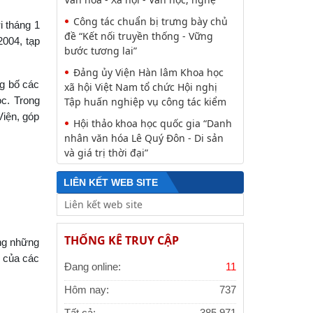
Công tác chuẩn bị trưng bày chủ
i tháng 1
đề “Kết nối truyền thống - Vững
2004, tạp
bước tương lai”
Đảng ủy Viện Hàn lâm Khoa học
ng bố các
xã hội Việt Nam tổ chức Hội nghị
ọc. Trong
Tập huấn nghiệp vụ công tác kiểm
Viện, góp
Hội thảo khoa học quốc gia “Danh
nhân văn hóa Lê Quý Đôn - Di sản
và giá trị thời đại”
LIÊN KẾT WEB SITE
THỐNG KÊ TRUY CẬP
ng những
n của các
Đang online:
11
Hôm nay:
737