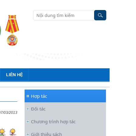
LIÊN HỆ
Hợp tác
Đối tác
07/03/2013
Chương trình hợp tác
Đối thoại ICWA – VASS lần thứ 6:
Giới thiệu sách