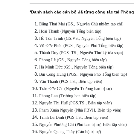
*Danh sách các cán bộ đã từng công tác tại Phòng
Đặng Thai Mai (GS., Nguyên Chủ nhiệm tạp chí)
Hoài Thanh (Nguyên Tổng biên tập)
Hồ Tôn Trinh (GS.VS., Nguyên Tổng biên tập)
Vũ Đức Phúc (PGS., Nguyên Phó Tổng biên tập)
Thành Duy (PGS. TS., Nguyên Thư ký tòa soạn)
Phong Lê (GS., Nguyên Tổng biên tập)
Hà Minh Đức (GS., Nguyên Tổng biên tập)
Bùi Công Hùng (PGS., Nguyên Phó Tổng biên tập)
Vân Thanh (PGS.TS., Biên tập viên)
Trần Đức Các (Nguyên Trưởng ban trị sự)
Phong Lan (Trưởng ban biên tập)
Nguyễn Thị Huế (PGS.TS., Biên tập viên)
Phạm Xuân Nguyên (Nhà PBVH, Biên tập viên)
Trịnh Bá Đĩnh (PGS.TS., Biên tập viên)
Nguyễn Phương Chi (Phó ban trị sự, Biên tập viên)
Nguyễn Quang Thùy (Cán bộ trị sự)