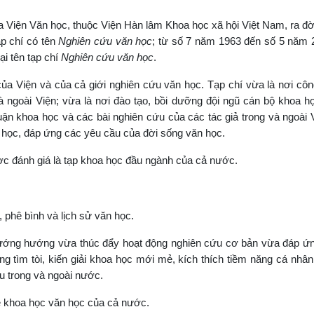
 Viện Văn học, thuộc Viện Hàn lâm Khoa học xã hội Việt Nam, ra đờ
p chí có tên
Nghiên cứu văn học
; từ số 7 năm 1963 đến số 5 năm 
ại tên tạp chí
Nghiên cứu văn học
.
 của Viện và của cả giới nghiên cứu văn học. Tạp chí vừa là nơi cô
 ngoài Viện; vừa là nơi đào tạo, bồi dưỡng đội ngũ cán bộ khoa h
ận khoa học và các bài nghiên cứu của các tác giả trong và ngoài 
 học, đáp ứng các yêu cầu của đời sống văn học.
ợc đánh giá là tạp khoa học đầu ngành của cả nước.
, phê bình và lịch sử văn học.
 hướng hướng vừa thúc đẩy hoạt động nghiên cứu cơ bản vừa đáp ứ
g tìm tòi, kiến giải khoa học mới mẻ, kích thích tiềm năng cá nhâ
u trong và ngoài nước.
về khoa học văn học của cả nước.