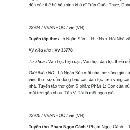
đến các thế hệ hậu sinh khả dĩ Trần Quốc Thực, Đo
23924 / VVANHOC / vie (VN)
Tuyển tập thơ
/ Lò Ngân Sủn . - H. : Nxb. Hội Nhà văn
Ký hiệu kho
:
Vv 33778
Từ khoá
: Văn học hiện đại ; Văn học dân tộc thiểu s
Giới thiệu ND
: Lò Ngân Sủn một nhà thơ sáng giá của 
việc thời sự của đồng bào các dân tộc trên vùng c
nhà. Tuyển tập thơ gồm 5 phần: Phần 1: Con của núi
mặt trời gặp nhau. Tập V: Tôi là một ngọn gió
23925 / VVANHOC / vie (VN)
Tuyển thơ Phạm Ngọc Cảch
/ Phạm Ngọc Cảnh . - H.