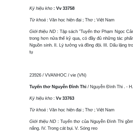
Ký hiệu kho
: Vv 33758
Từ khoá
: Văn học hiện đại ; Thơ ; Việt Nam
Giới thiệu ND
: Tập sách "Tuyển thơ Phạm Ngọc Cảnh
trong hơn nửa thế kỷ qua, có đầy đủ những tác phẩm
Nguồn sinh. II. Lý tưởng và đồng đội. III. Dấu lặng 
tụ
23926 / VVANHOC / vie (VN)
Tuyển thơ Nguyễn Đình Thi
/ Nguyễn Đình Thi . - H.
Ký hiệu kho
:
Vv 33763
Từ khoá
: Văn học hiện đại ; Thơ ; Việt Nam
Giới thiệu ND
: Tuyển thơ của Nguyễn Đình Thi gồm 5 
nắng. IV. Trong cát bụi. V. Sóng reo