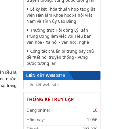
truyền thống, Vững bước tương lai”
Lễ ký kết Thỏa thuận hợp tác giữa
Viện Hàn lâm Khoa học xã hội Việt
Nam và Tỉnh ủy Cao Bằng
Thường trực Hội đồng Lý luận
Trung ương làm việc với Tiểu ban
Văn hóa - Xã hội - Văn học, nghệ
Công tác chuẩn bị trưng bày chủ
đề “Kết nối truyền thống - Vững
bước tương lai”
ện đều là
LIÊN KẾT WEB SITE
học nước
mặt trăng
THỐNG KÊ TRUY CẬP
Đang online:
10
Hôm nay:
1,056