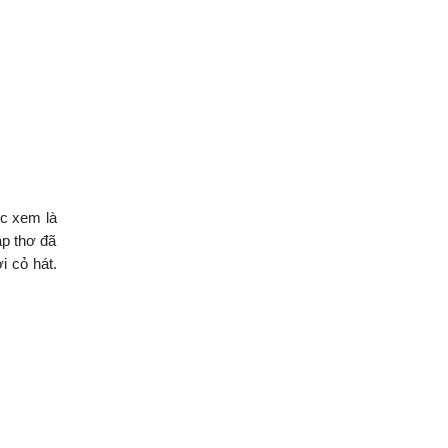
ợc xem là
ập thơ đã
i cỏ hát.