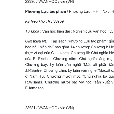
23930 / VVANHOC / vie (VN)
Phương Lựu tác phẩm
/ Phương Lựu . - H. : Nxb. Hộ
Ký hiệu kho
:
Vv 33759
Từ khoá
: Văn học hiện đại ; Nghiên cứu văn học ; Lý
Giới thiệu ND
: Tập sách "Phương Lựu tác phẩm" gồm 
học hậu hiện đại" bao gồm 14 chương: Chương I: Lị
thực vĩ đại của G. Lukacs. Chương III: Chủ nghĩa h
của E. Fischer. Chương năm: Chủ nghĩa lãng mạn 
Chương bảy: Lý luận văn nghệ "Mác xít phân tâ
J.P.Sartre. Chương chín: Lý luận văn nghệ "Mácxít 
ở Nam Tư. Chương mười một: "Chủ nghĩa bá quyề
R.Wiliams. Chương mười ba: Mý học "sản xuất vă
F.Jameson
23931 / VVANHOC / vie (VN)