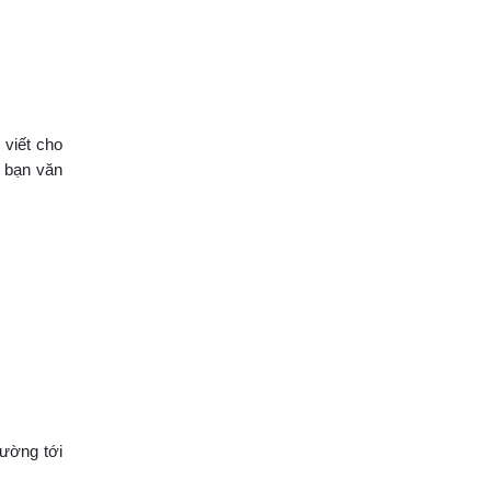
 viết cho
c bạn văn
Đường tới