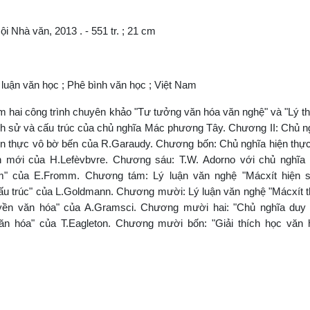
i Nhà văn, 2013 . - 551 tr. ; 21 cm
 luận văn học ; Phê bình văn học ; Việt Nam
hai công trình chuyên khảo "Tư tưởng văn hóa văn nghệ" và "Lý t
ch sử và cấu trúc của chủ nghĩa Mác phương Tây. Chương II: Chủ n
iện thực vô bờ bến của R.Garaudy. Chương bốn: Chủ nghĩa hiện thực
mới của H.Lefèvbvre. Chương sáu: T.W. Adorno với chủ nghĩa h
m" của E.Fromm. Chương tám: Lý luận văn nghệ "Mácxít hiện s
cấu trúc" của L.Goldmann. Chương mười: Lý luận văn nghệ "Mácxít t
n văn hóa" của A.Gramsci. Chương mười hai: "Chủ nghĩa duy 
n hóa" của T.Eagleton. Chương mười bốn: "Giải thích học văn 