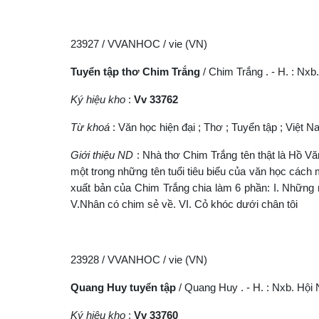
23927 / VVANHOC / vie (VN)
Tuyển tập thơ Chim Trắng
/ Chim Trắng . - H. : Nxb.
Ký hiệu kho
:
Vv 33762
Từ khoá
: Văn học hiện đại ; Thơ ; Tuyển tập ; Việt 
Giới thiệu ND
: Nhà thơ Chim Trắng tên thật là Hồ V
một trong những tên tuổi tiêu biểu của văn học cách
xuất bản của Chim Trắng chia làm 6 phần: I. Những ng
V.Nhân có chim sẻ về. VI. Cỏ khóc dưới chân tôi
23928 / VVANHOC / vie (VN)
Quang Huy tuyển tập
/ Quang Huy . - H. : Nxb. Hội N
Ký hiệu kho
:
Vv 33760