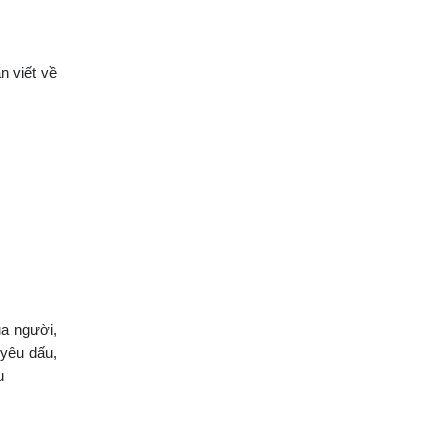
n viết về
a người,
 yêu dấu,
u