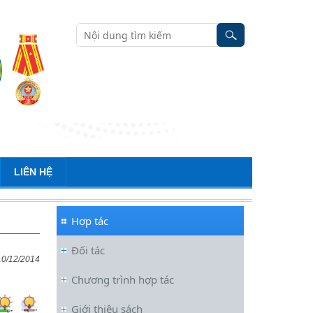
LIÊN HỆ
Hợp tác
Đối tác
10/12/2014
Chương trình hợp tác
Đoàn cán bộ Viện Văn học tham
gia Hội nghị tập huấn chuyên môn
Giới thiệu sách