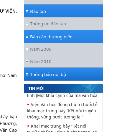
nghiệp vụ năm 2026 của Viện Hàn
lâm
Đào tạo
Ư VIỆN,
Hội nghị tập huấn chuyên môn,
Thông tin đào tạo
nghiệp vụ năm 2026 của Viện Hàn
lâm Khoa học xã hội Việt Nam
Báo cáo thường niên
Đối thoại ICWA – VASS lần thứ 6:
Thúc đẩy quan hệ Đối tác Chiến
Năm 2009
lược Toàn diện tăng cường Việt Nam
Năm 2010
Viện Hàn lâm Khoa học xã hội Việt
Nam và Học viện Chính trị và Hành
chính quốc gia Lào ký Thỏa
Thông báo nội bộ
 thơ Nam
Nguyễn Huy Thiệp: Thiên nhiên
TIN MỚI
như biểu tượng và nguyên tắc tâm
linh (Một khía cạnh của mã văn hóa
Viện Văn học đồng chủ trì buổi Lễ
khai mạc trưng bày “Kết nối truyền
 chảy bập
thống, vững bước tương lai”
 Phương,
Khai mạc trưng bày “Kết nối
 Văn Cao