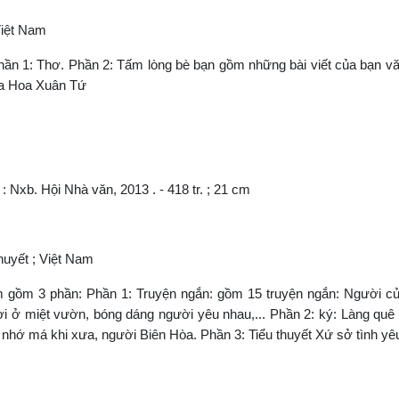
Việt Nam
n 1: Thơ. Phần 2: Tấm lòng bè bạn gồm những bài viết của bạn vă
ừa Hoa Xuân Tứ
: Nxb. Hội Nhà văn, 2013 . - 418 tr. ; 21 cm
thuyết ; Việt Nam
gồm 3 phần: Phần 1: Truyện ngắn: gồm 15 truyện ngắn: Người củ
i ở miệt vườn, bóng dáng người yêu nhau,... Phần 2: ký: Làng quê
. nhớ má khi xưa, người Biên Hòa. Phần 3: Tiểu thuyết Xứ sở tình yê