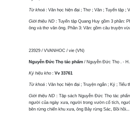
Từ khoá
: Văn học hiện đại ; Thơ ; Văn ; Tuyển tập ; 
Giới thiệu ND
: Tuyển tập Quang Huy gồm 3 phần: Phầ
ông và thơ văn ông. Phần 3: Văn: gồm câu truyện v
23929 / VVANHOC / vie (VN)
Nguyễn Đức Thọ tác phẩm
/ Nguyễn Đức Thọ . - H. 
Ký hiệu kho
:
Vv 33761
Từ khoá
: Văn học hiện đại ; Truyện ngắn ; Ký ; Tiểu 
Giới thiệu ND
: Tập sách Nguyễn Đức Thọ tác phẩm 
người của ngày xưa, người trong vườn cổ tích, ngườ
bên rừng chiến khu xưa, ông Bảy rừng Sác, Bồi hồi..