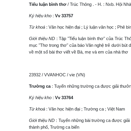
Tiểu luận bình thơ
/ Trúc Thông . - H. : Nxb. Hội Nhà 
Ký hiệu kho
:
Vv 33757
Từ khoá
: Văn học hiện đại ; Lý luận văn học ; Phê b
Giới thiệu ND
: Tập "Tiểu luận bình thơ" của Trúc T
mục "Thơ trong thơ" của báo Văn nghệ trẻ dưới bút 
về một số bài thơ viết về Bà, mẹ và em của nhà thơ
23932 / VVANHOC / vie (VN)
Trường ca
: Tuyển những trường ca được giải thưởng 
Ký hiệu kho
:
Vv 33764
Từ khoá
: Văn học hiện đại ; Trường ca ; Việt Nam
Giới thiệu ND
: Tuyển những bài trường ca được giải
thành phố, Trường ca biển