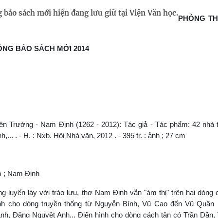
 báo sách mới hiện đang lưu giữ tại Viện Văn học.
PHÒNG TH
ÔNG BÁO SÁCH M
ỚI 2014
ên Trường - Nam Định (1262 - 2012): Tác giả - Tác phẩm: 42 nhà
. . - H. : Nxb. Hội Nhà văn, 2012 . - 395 tr. : ảnh ; 27 cm
am ; Nam Định
 luyến láy với trào lưu, thơ Nam Định vẫn "ám thị" trên hai dòng
ình cho dòng truyền thống từ Nguyễn Bính, Vũ Cao đến Vũ Quần
, Đặng Nguyệt Anh... Điển hình cho dòng cách tân có Trần Dần,