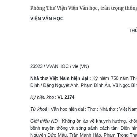
Phòng Thư Viện Viện Văn học, trân trọng thông
VIỆN VĂN HỌC
TH
23923 / VVANHOC / vie (VN)
Nhà thơ Việt Nam hiện đại
: Kỷ niệm 750 năm Thi
Định / Đặng Nguyệt Anh, Phạm Đình Ân, Vũ Ngọc Bình,..
Ký hiệu kho
:
VL 2174
Từ khoá
: Văn học hiện đại ; Thơ ; Nhà thơ ; Việt N
Giới thiệu ND
: Không ồn ào về khuynh hướng, không
bềnh truyền thống và sóng sánh cách tân. Điển h
Nguyễn Đức Mậu, Trần Mạnh Hảo, Phạm Trọng Thanh