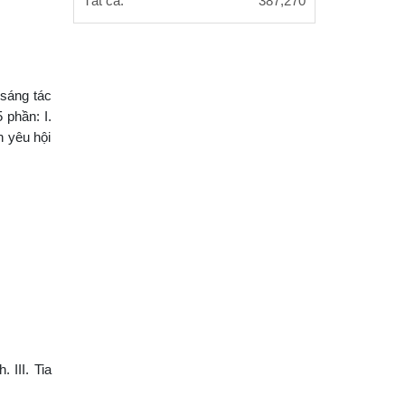
Tất cả:
387,270
sáng tác
 phần: I.
n yêu hội
 III. Tia