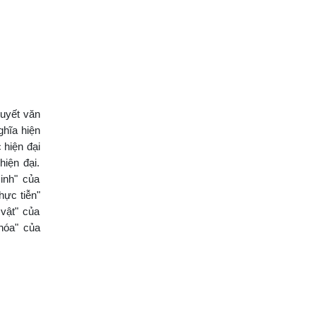
huyết văn
ghĩa hiện
 hiện đại
iện đại.
inh" của
hực tiễn"
vật" của
hóa" của