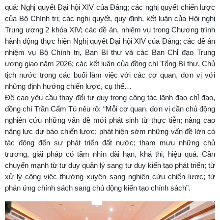
quả: Nghị quyết Đại hội XIV của Đảng; các nghị quyết chiến lược
của Bộ Chính trị; các nghị quyết, quy định, kết luận của Hội nghị
Trung ương 2 khóa XIV; các đề án, nhiệm vụ trong Chương trình
hành động thực hiện Nghị quyết Đại hội XIV của Đảng; các đề án
nhiệm vụ Bộ Chính trị, Ban Bí thư và các Ban Chỉ đạo Trung
ương giao năm 2026; các kết luận của đồng chí Tổng Bí thư, Chủ
tịch nước trong các buổi làm việc với các cơ quan, đơn vị với
những định hướng chiến lược, cụ thể…
Đề cao yêu cầu thay đổi tư duy trong công tác lãnh đạo chỉ đạo,
đồng chí Trần Cẩm Tú nêu rõ: “Mỗi cơ quan, đơn vị cần chủ động
nghiên cứu những vấn đề mới phát sinh từ thực tiễn; nâng cao
năng lực dự báo chiến lược; phát hiện sớm những vấn đề lớn có
tác động đến sự phát triển đất nước; tham mưu những chủ
trương, giải pháp có tầm nhìn dài hạn, khả thi, hiệu quả. Cần
chuyển mạnh từ tư duy quản lý sang tư duy kiến tạo phát triển; từ
xử lý công việc thường xuyên sang nghiên cứu chiến lược; từ
phản ứng chính sách sang chủ động kiến tạo chính sách”.