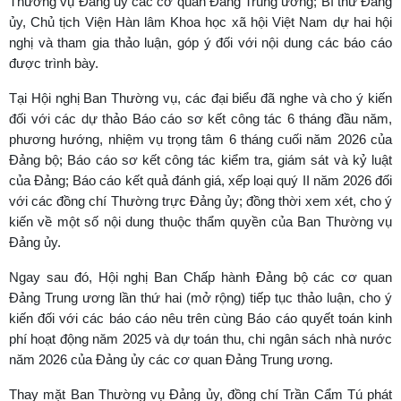
Thường vụ Đảng ủy các cơ quan Đảng Trung ương; Bí thư Đảng
ủy, Chủ tịch Viện Hàn lâm Khoa học xã hội Việt Nam dự hai hội
nghị và tham gia thảo luận, góp ý đối với nội dung các báo cáo
được trình bày.
Tại Hội nghị Ban Thường vụ, các đại biểu đã nghe và cho ý kiến
đối với các dự thảo Báo cáo sơ kết công tác 6 tháng đầu năm,
phương hướng, nhiệm vụ trọng tâm 6 tháng cuối năm 2026 của
Đảng bộ; Báo cáo sơ kết công tác kiểm tra, giám sát và kỷ luật
của Đảng; Báo cáo kết quả đánh giá, xếp loại quý II năm 2026 đối
với các đồng chí Thường trực Đảng ủy; đồng thời xem xét, cho ý
kiến về một số nội dung thuộc thẩm quyền của Ban Thường vụ
Đảng ủy.
Ngay sau đó, Hội nghị Ban Chấp hành Đảng bộ các cơ quan
Đảng Trung ương lần thứ hai (mở rộng) tiếp tục thảo luận, cho ý
kiến đối với các báo cáo nêu trên cùng Báo cáo quyết toán kinh
phí hoạt động năm 2025 và dự toán thu, chi ngân sách nhà nước
năm 2026 của Đảng ủy các cơ quan Đảng Trung ương.
Thay mặt Ban Thường vụ Đảng ủy, đồng chí Trần Cẩm Tú phát