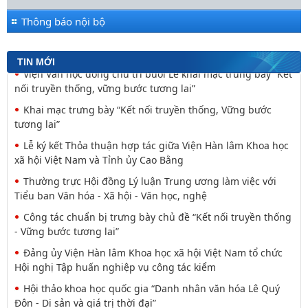
Thông báo nội bộ
TIN MỚI
Đối thoại ICWA – VASS lần thứ 6: Thúc đẩy quan hệ Đối tác
Chiến lược Toàn diện tăng cường Việt Nam
Viện Hàn lâm Khoa học xã hội Việt Nam và Học viện Chính
trị và Hành chính quốc gia Lào ký Thỏa
Nguyễn Huy Thiệp: Thiên nhiên như biểu tượng và
nguyên tắc tâm linh (Một khía cạnh của mã văn hóa
Viện Văn học đồng chủ trì buổi Lễ khai mạc trưng bày “Kết
nối truyền thống, vững bước tương lai”
Khai mạc trưng bày “Kết nối truyền thống, Vững bước
tương lai”
Lễ ký kết Thỏa thuận hợp tác giữa Viện Hàn lâm Khoa học
xã hội Việt Nam và Tỉnh ủy Cao Bằng
Thường trực Hội đồng Lý luận Trung ương làm việc với
Tiểu ban Văn hóa - Xã hội - Văn học, nghệ