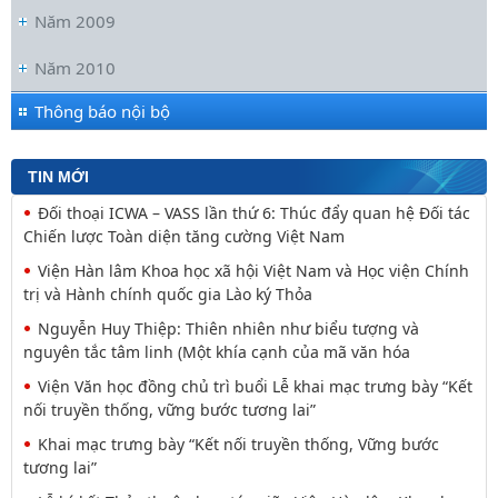
Năm 2009
Đối thoại ICWA – VASS lần thứ 6: Thúc đẩy quan hệ Đối tác
Chiến lược Toàn diện tăng cường Việt Nam
Năm 2010
Viện Hàn lâm Khoa học xã hội Việt Nam và Học viện Chính
trị và Hành chính quốc gia Lào ký Thỏa
Thông báo nội bộ
Nguyễn Huy Thiệp: Thiên nhiên như biểu tượng và
nguyên tắc tâm linh (Một khía cạnh của mã văn hóa
TIN MỚI
Viện Văn học đồng chủ trì buổi Lễ khai mạc trưng bày “Kết
nối truyền thống, vững bước tương lai”
Khai mạc trưng bày “Kết nối truyền thống, Vững bước
tương lai”
Lễ ký kết Thỏa thuận hợp tác giữa Viện Hàn lâm Khoa học
xã hội Việt Nam và Tỉnh ủy Cao Bằng
Thường trực Hội đồng Lý luận Trung ương làm việc với
Tiểu ban Văn hóa - Xã hội - Văn học, nghệ
Công tác chuẩn bị trưng bày chủ đề “Kết nối truyền thống
- Vững bước tương lai”
Đảng ủy Viện Hàn lâm Khoa học xã hội Việt Nam tổ chức