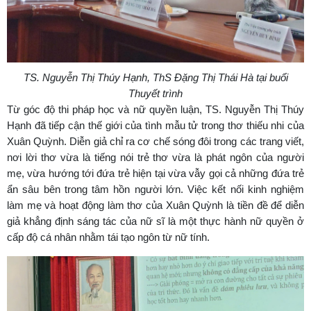
TS. Nguyễn Thị Thúy Hạnh, ThS Đặng Thị Thái Hà tại buổi
Thuyết trình
Từ góc độ thi pháp học và nữ quyền luận, TS. Nguyễn Thị Thúy
Hạnh đã tiếp cận thế giới của tình mẫu tử trong thơ thiếu nhi của
Xuân Quỳnh. Diễn giả chỉ ra cơ chế sóng đôi trong các trang viết,
nơi lời thơ vừa là tiếng nói trẻ thơ vừa là phát ngôn của người
mẹ, vừa hướng tới đứa trẻ hiện tại vừa vẫy gọi cả những đứa trẻ
ẩn sâu bên trong tâm hồn người lớn. Việc kết nối kinh nghiệm
làm mẹ và hoạt động làm thơ của Xuân Quỳnh là tiền đề để diễn
giả khẳng định sáng tác của nữ sĩ là một thực hành nữ quyền ở
cấp độ cá nhân nhằm tái tạo ngôn từ nữ tính.