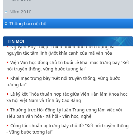
Viện Hàn lâm Khoa học xã hội Việt Nam
Năm 2010
Đối thoại ICWA – VASS lần thứ 6: Thúc đẩy quan hệ Đối tác
Chiến lược Toàn diện tăng cường Việt Nam
Thông báo nội bộ
Viện Hàn lâm Khoa học xã hội Việt Nam và Học viện Chính
trị và Hành chính quốc gia Lào ký Thỏa
TIN MỚI
Nguyễn Huy Thiệp: Thiên nhiên như biểu tượng và
nguyên tắc tâm linh (Một khía cạnh của mã văn hóa
Viện Văn học đồng chủ trì buổi Lễ khai mạc trưng bày “Kết
nối truyền thống, vững bước tương lai”
Khai mạc trưng bày “Kết nối truyền thống, Vững bước
tương lai”
Lễ ký kết Thỏa thuận hợp tác giữa Viện Hàn lâm Khoa học
xã hội Việt Nam và Tỉnh ủy Cao Bằng
Thường trực Hội đồng Lý luận Trung ương làm việc với
Tiểu ban Văn hóa - Xã hội - Văn học, nghệ
Công tác chuẩn bị trưng bày chủ đề “Kết nối truyền thống
- Vững bước tương lai”