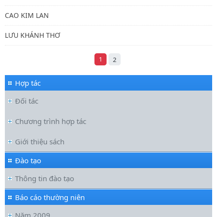
CAO KIM LAN
LƯU KHÁNH THƠ
1
2
Hợp tác
Đối tác
Chương trình hợp tác
Giới thiệu sách
Đào tạo
Thông tin đào tạo
Báo cáo thường niên
Năm 2009
Hội nghị tập huấn chuyên môn, nghiệp vụ năm 2026 của