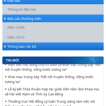
Đào tạo
Thông tin đào tạo
Báo cáo thường niên
Năm 2009
Đối thoại ICWA – VASS lần thứ 6: Thúc đẩy quan hệ Đối tác
Chiến lược Toàn diện tăng cường Việt Nam
Năm 2010
Viện Hàn lâm Khoa học xã hội Việt Nam và Học viện Chính
trị và Hành chính quốc gia Lào ký Thỏa
Thông báo nội bộ
Nguyễn Huy Thiệp: Thiên nhiên như biểu tượng và
nguyên tắc tâm linh (Một khía cạnh của mã văn hóa
TIN MỚI
Viện Văn học đồng chủ trì buổi Lễ khai mạc trưng bày “Kết
nối truyền thống, vững bước tương lai”
Khai mạc trưng bày “Kết nối truyền thống, Vững bước
tương lai”
Lễ ký kết Thỏa thuận hợp tác giữa Viện Hàn lâm Khoa học
xã hội Việt Nam và Tỉnh ủy Cao Bằng
Thường trực Hội đồng Lý luận Trung ương làm việc với