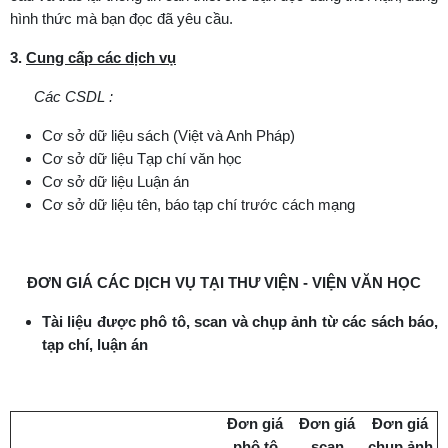
hình thức mà bạn đọc đã yêu cầu.
3
.
Cung cấp các dịch vụ
Các CSDL :
Cơ sở dữ liệu sách (Việt và Anh Pháp)
Cơ sở dữ liệu Tạp chí văn học
Cơ sở dữ liệu Luận án
Cơ sở dữ liệu tên, báo tạp chí trước cách mạng
ĐƠN GIÁ CÁC DỊCH VỤ TẠI THƯ VIỆN - VIỆN VĂN HỌC
Tài liệu được phô tô, scan và chụp ảnh từ các sách báo,
tạp chí, luận án
Đơn giá
Đơn giá
Đơn giá
phô tô
scan
chụp ảnh