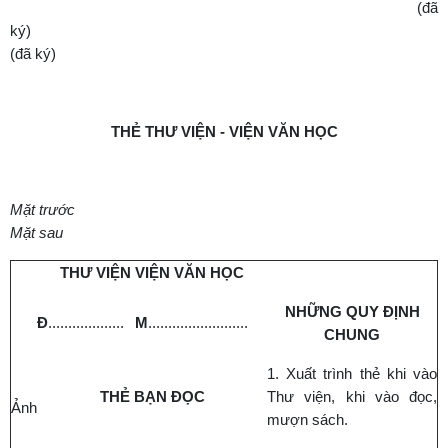
(đã
ký
(đã ký)
TH
Ẻ
TH
Ư
VI
Ệ
N - VI
Ệ
N V
Ă
N H
Ọ
C
M
ặ
t tr
ướ
c
M
ặ
t sau
TH
Ư
VI
Ệ
N VI
Ệ
N VĂN H
Ọ
C
NH
Ữ
NG QUY Đ
Ị
NH
Đ
...................
M
.........................
CHUNG
1. Xuất trình thẻ khi vào
TH
Ẻ
B
Ạ
N Đ
Ọ
C
Thư viện, khi vào đọc,
Ảnh
mượn sách.