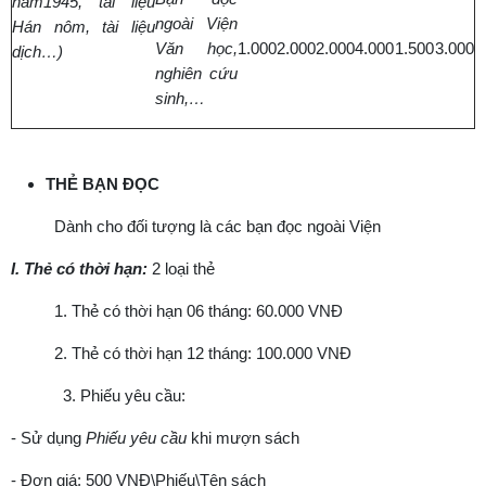
năm1945, tài liệu
ngoài Vi
ệ
n
Hán nôm, tài liệu
Văn h
ọ
c,
1.000
2.000
2.000
4.000
1.500
3.000
dịch…)
nghiên c
ứ
u
sinh,…
THẺ BẠN ĐỌC
Dành cho đối tượng là các bạn đọc ngoài Viện
I. Thẻ có thời hạn:
2 loại thẻ
1. Thẻ có thời hạn 06 tháng: 60.000 VNĐ
2. Thẻ có thời hạn 12 tháng: 100.000 VNĐ
3. Phiếu yêu cầu:
- Sử dụng
Phiếu yêu cầu
khi mượn sách
- Đơn giá: 500 VNĐ\Phiếu\Tên sách