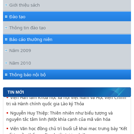
Giới thiệu sách
Đào tạo
Thông tin đào tạo
Báo cáo thường niên
Năm 2009
Đoàn cán bộ Viện Văn học tham gia Hội nghị tập huấn
chuyên môn nghiệp vụ năm 2026 của Viện Hàn lâm
Năm 2010
Hội nghị tập huấn chuyên môn, nghiệp vụ năm 2026 của
Viện Hàn lâm Khoa học xã hội Việt Nam
Thông báo nội bộ
Đối thoại ICWA – VASS lần thứ 6: Thúc đẩy quan hệ Đối tác
Chiến lược Toàn diện tăng cường Việt Nam
TIN MỚI
Viện Hàn lâm Khoa học xã hội Việt Nam và Học viện Chính
trị và Hành chính quốc gia Lào ký Thỏa
Nguyễn Huy Thiệp: Thiên nhiên như biểu tượng và
nguyên tắc tâm linh (Một khía cạnh của mã văn hóa
Viện Văn học đồng chủ trì buổi Lễ khai mạc trưng bày “Kết