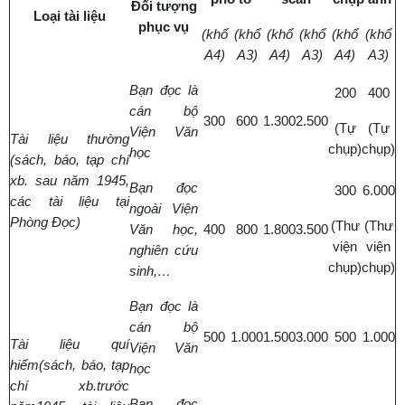
Đối tượng
Loại tài liệu
phục vụ
(khổ
(khổ
(khổ
(khổ
(khổ
(khổ
A4)
A3)
A4)
A3)
A4)
A3)
Bạn đọc là
200
400
cán bộ
300
600
1.300
2.500
(Tự
(Tự
Viện Văn
Tài liệu thường
chụp)
chụp)
học
(sách, báo, tạp chí
xb. sau năm 1945,
Bạn đọc
300
6.000
các tài liệu tại
ngoài Viện
Phòng Đọc)
(Thư
(Thư
Văn học,
400
800
1.800
3.500
viện
viện
nghiên cứu
chụp)
chụp)
sinh,…
Bạn đọc là
cán bộ
500
1.000
1.500
3.000
500
1.000
Tài liệu quí
Viện Văn
hiếm(sách, báo, tạp
học
chí xb.trước
B
ạ
n đ
ọ
c