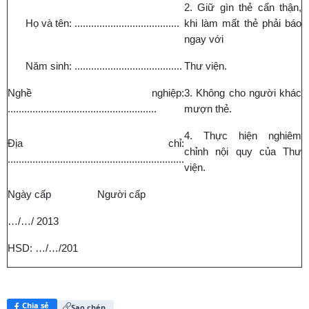
2. Giữ gìn thẻ cẩn thận,
Họ và tên: ......................................
khi làm mất thẻ phải báo
ngay với
Năm sinh: .......................................
Thư viện.
Nghề nghiệp:
3. Không cho người khác
......................................................
mượn thẻ.
4. Thực hiện nghiêm
Địa chỉ:
chỉnh nội quy của Thư
................................................................
viện.
Ngày cấp
Người cấp
…/…/ 2013
HSD: …/…/201
Chia sẻ
Sao chép