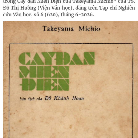
trong Cây đàn Miến Điện của Takeyama Michio" của TS.
Đỗ Thị Hường (Viện Văn học), đăng trên Tạp chí Nghiên
cứu Văn học, số 6 (620), tháng 6-2026.