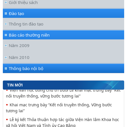
Giới thiệu sách
Đào tạo
Thông tin đào tạo
Báo cáo thường niên
Năm 2009
Đối thoại ICWA – VASS lần thứ 6: Thúc đẩy quan hệ Đối tác
Chiến lược Toàn diện tăng cường Việt Nam
Năm 2010
Viện Hàn lâm Khoa học xã hội Việt Nam và Học viện Chính
trị và Hành chính quốc gia Lào ký Thỏa
Thông báo nội bộ
Nguyễn Huy Thiệp: Thiên nhiên như biểu tượng và
nguyên tắc tâm linh (Một khía cạnh của mã văn hóa
TIN MỚI
Viện Văn học đồng chủ trì buổi Lễ khai mạc trưng bày “Kết
nối truyền thống, vững bước tương lai”
Khai mạc trưng bày “Kết nối truyền thống, Vững bước
tương lai”
Lễ ký kết Thỏa thuận hợp tác giữa Viện Hàn lâm Khoa học
xã hội Việt Nam và Tỉnh ủy Cao Bằng