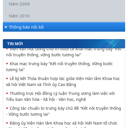
Năm 2009
Đối thoại ICWA – VASS lần thứ 6: Thúc đẩy quan hệ Đối tác
Chiến lược Toàn diện tăng cường Việt Nam
Năm 2010
Viện Hàn lâm Khoa học xã hội Việt Nam và Học viện Chính
trị và Hành chính quốc gia Lào ký Thỏa
Thông báo nội bộ
Nguyễn Huy Thiệp: Thiên nhiên như biểu tượng và
nguyên tắc tâm linh (Một khía cạnh của mã văn hóa
TIN MỚI
Viện Văn học đồng chủ trì buổi Lễ khai mạc trưng bày “Kết
nối truyền thống, vững bước tương lai”
Khai mạc trưng bày “Kết nối truyền thống, Vững bước
tương lai”
Lễ ký kết Thỏa thuận hợp tác giữa Viện Hàn lâm Khoa học
xã hội Việt Nam và Tỉnh ủy Cao Bằng
Thường trực Hội đồng Lý luận Trung ương làm việc với
Tiểu ban Văn hóa - Xã hội - Văn học, nghệ
Công tác chuẩn bị trưng bày chủ đề “Kết nối truyền thống
- Vững bước tương lai”
Đảng ủy Viện Hàn lâm Khoa học xã hội Việt Nam tổ chức