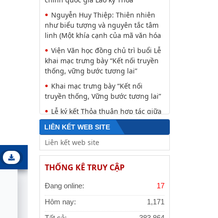
Nguyễn Huy Thiệp: Thiên nhiên
như biểu tượng và nguyên tắc tâm
linh (Một khía cạnh của mã văn hóa
Viện Văn học đồng chủ trì buổi Lễ
khai mạc trưng bày “Kết nối truyền
thống, vững bước tương lai”
Khai mạc trưng bày “Kết nối
truyền thống, Vững bước tương lai”
Lễ ký kết Thỏa thuận hợp tác giữa
Viện Hàn lâm Khoa học xã hội Việt
LIÊN KẾT WEB SITE
Nam và Tỉnh ủy Cao Bằng
Thường trực Hội đồng Lý luận
Trung ương làm việc với Tiểu ban
THỐNG KÊ TRUY CẬP
Văn hóa - Xã hội - Văn học, nghệ
Công tác chuẩn bị trưng bày chủ
Đang online:
17
đề “Kết nối truyền thống - Vững
bước tương lai”
Hôm nay:
1,171
Đảng ủy Viện Hàn lâm Khoa học