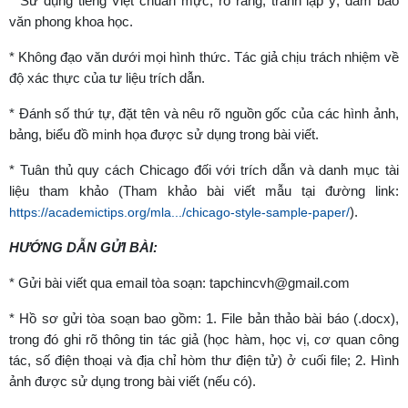
* Sử dụng tiếng Việt chuẩn mực, rõ ràng, tránh lặp ý, đảm bảo
văn phong khoa học.
* Không đạo văn dưới mọi hình thức. Tác giả chịu trách nhiệm về
độ xác thực của tư liệu trích dẫn.
* Đánh số thứ tự, đặt tên và nêu rõ nguồn gốc của các hình ảnh,
bảng, biểu đồ minh họa được sử dụng trong bài viết.
* Tuân thủ quy cách Chicago đối với trích dẫn và danh mục tài
liệu tham khảo (Tham khảo bài viết mẫu tại đường link:
).
https://academictips.org/mla.../chicago-style-sample-paper/
HƯỚNG DẪN GỬI BÀI:
* Gửi bài viết qua email tòa soạn: tapchincvh@gmail.com
* Hồ sơ gửi tòa soạn bao gồm: 1. File bản thảo bài báo (.docx),
trong đó ghi rõ thông tin tác giả (học hàm, học vị, cơ quan công
tác, số điện thoại và địa chỉ hòm thư điện tử) ở cuối file; 2. Hình
ảnh được sử dụng trong bài viết (nếu có).