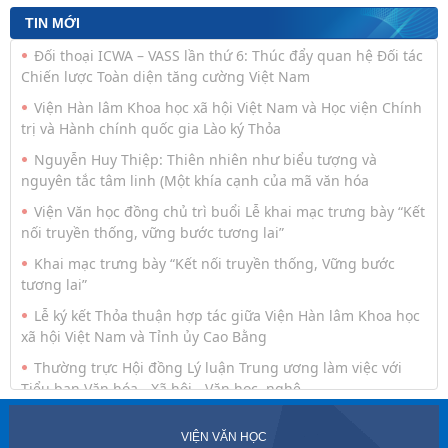
TIN MỚI
Đối thoại ICWA – VASS lần thứ 6: Thúc đẩy quan hệ Đối tác
Chiến lược Toàn diện tăng cường Việt Nam
Viện Hàn lâm Khoa học xã hội Việt Nam và Học viện Chính
trị và Hành chính quốc gia Lào ký Thỏa
Nguyễn Huy Thiệp: Thiên nhiên như biểu tượng và
nguyên tắc tâm linh (Một khía cạnh của mã văn hóa
Viện Văn học đồng chủ trì buổi Lễ khai mạc trưng bày “Kết
nối truyền thống, vững bước tương lai”
Khai mạc trưng bày “Kết nối truyền thống, Vững bước
tương lai”
Lễ ký kết Thỏa thuận hợp tác giữa Viện Hàn lâm Khoa học
xã hội Việt Nam và Tỉnh ủy Cao Bằng
Thường trực Hội đồng Lý luận Trung ương làm việc với
Tiểu ban Văn hóa - Xã hội - Văn học, nghệ
Công tác chuẩn bị trưng bày chủ đề “Kết nối truyền thống
VIỆN VĂN HỌC
- Vững bước tương lai”