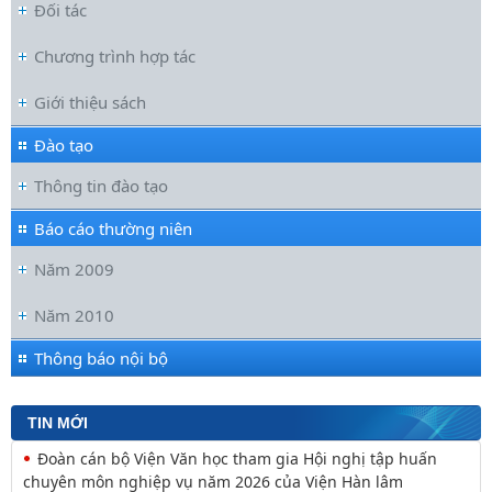
Đối tác
Chương trình hợp tác
Giới thiệu sách
Đào tạo
Thông tin đào tạo
Báo cáo thường niên
Năm 2009
Năm 2010
Thông báo nội bộ
Đoàn cán bộ Viện Văn học tham gia Hội nghị tập huấn
TIN MỚI
chuyên môn nghiệp vụ năm 2026 của Viện Hàn lâm
Hội nghị tập huấn chuyên môn, nghiệp vụ năm 2026 của