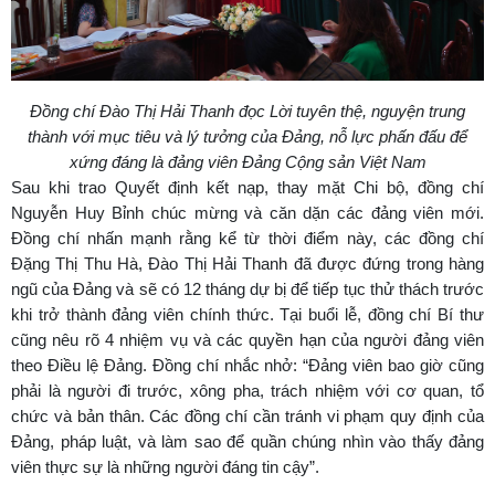
Đồng chí Đào Thị Hải Thanh đọc Lời tuyên thệ, nguyện trung
thành với mục tiêu và lý tưởng của Đảng, nỗ lực phấn đấu để
xứng đáng là đảng viên Đảng Cộng sản Việt Nam
Sau khi trao Quyết định kết nạp, thay mặt Chi bộ, đồng chí
Nguyễn Huy Bỉnh chúc mừng và căn dặn các đảng viên mới.
Đồng chí nhấn mạnh rằng kể từ thời điểm này, các đồng chí
Đặng Thị Thu Hà, Đào Thị Hải Thanh đã được đứng trong hàng
ngũ của Đảng và sẽ có 12 tháng dự bị để tiếp tục thử thách trước
khi trở thành đảng viên chính thức. Tại buổi lễ, đồng chí Bí thư
cũng nêu rõ 4 nhiệm vụ và các quyền hạn của người đảng viên
theo Điều lệ Đảng. Đồng chí nhắc nhở: “Đảng viên bao giờ cũng
phải là người đi trước, xông pha, trách nhiệm với cơ quan, tổ
chức và bản thân. Các đồng chí cần tránh vi phạm quy định của
Đảng, pháp luật, và làm sao để quần chúng nhìn vào thấy đảng
viên thực sự là những người đáng tin cậy”.