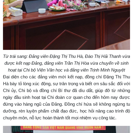
Từ trái sang: Đảng viên Đặng Thị Thu Hà, Đào Thị Hải Thanh vừa
được kết nạp Đảng, đảng viên Trần Thị Hòa vừa chuyển về sinh
hoạt tại Chi bộ Viện Văn học và đảng viên Trịnh Minh Nguyệt
Đại diện cho các đảng viên mới kết nạp, đồng chí Đặng Thị Thu
Hà bày tỏ lòng xúc động, sự trân trọng và biết ơn sâu sắc đối với
Chi ủy, Chi bộ và đồng chí Bí thư đã dìu dắt, giúp đỡ từ những
ngày đầu sinh hoạt tại Chi đoàn cơ quan cho đến hôm nay được
đứng vào hàng ngũ của Đảng. Đồng chí hứa sẽ không ngừng tu
dưỡng, rèn luyện phẩm chất đạo đức, học hỏi nâng cao trình độ
chuyên môn, nỗ lực hoàn thành tốt mọi nhiệm vụ công tác.