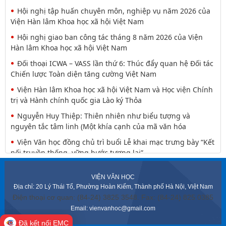
Viện Hàn lâm Khoa học xã hội Việt Nam
Hội nghị giao ban công tác tháng 8 năm 2026 của Viện
Hàn lâm Khoa học xã hội Việt Nam
Đối thoại ICWA – VASS lần thứ 6: Thúc đẩy quan hệ Đối tác
Chiến lược Toàn diện tăng cường Việt Nam
Viện Hàn lâm Khoa học xã hội Việt Nam và Học viện Chính
trị và Hành chính quốc gia Lào ký Thỏa
Nguyễn Huy Thiệp: Thiên nhiên như biểu tượng và
nguyên tắc tâm linh (Một khía cạnh của mã văn hóa
Viện Văn học đồng chủ trì buổi Lễ khai mạc trưng bày “Kết
nối truyền thống, vững bước tương lai”
Khai mạc trưng bày “Kết nối truyền thống, Vững bước
tương lai”
Lễ ký kết Thỏa thuận hợp tác giữa Viện Hàn lâm Khoa học
VIỆN VĂN HỌC
xã hội Việt Nam và Tỉnh ủy Cao Bằng
Địa chỉ: 20 Lý Thái Tổ, Phường Hoàn Kiếm, Thành phố Hà Nội, Việt Nam
Điện thoại cơ quan: (84-24) 3825 3548. Fax: (84-24) 825 0385
Thường trực Hội đồng Lý luận Trung ương làm việc với
Email: vienvanhoc@gmail.com
Tiểu ban Văn hóa - Xã hội - Văn học, nghệ
Đã kết nối EMC