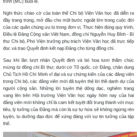
trình (MC) buổi lễ.
Nghi thức chào cờ của toàn thể Chi bộ Viện Văn học đã diễn ra
đầy trang trọng, mở đầu cho một bước ngoặt lớn trong cuộc đời
của các quần chúng ưu tú trong đơn vị. Thực hiện đúng quy trình,
Điều lệ Đảng Cộng sản Việt Nam, đồng chí Nguyễn Huy Bỉnh - Bí
thư Chi bộ, Phó Viện trưởng phụ trách Viện Văn học đã trực tiếp
đọc và trao Quyết định kết nạp Đảng cho từng đồng chí.
Sau khi lần lượt nhận Quyết định và bó hoa tươi thắm chúc
mừng từ đồng chí Bí thư; dưới cờ Tổ quốc, cờ Đảng, chân dung
Chủ Tịch Hồ Chí Minh vĩ đại và sự chứng kiến của các đảng viên
trong Chi bộ, các đảng viên mới đã tuyên thệ lời thề danh dự của
người cộng sản. Những lời tuyên thệ dõng dạc, nghiêm trang
vang lên trên Hội trường Viện Văn học ngày hôm nay của hai
đảng viên mới không chỉ là cam kết tuyệt đối trung thành với mục
tiêu, lý tưởng của Đảng mà còn là sự tự hứa sẽ không ngừng rèn
luyện, tu dưỡng đạo đức để xứng đáng với sự tin tưởng của tập
thể.