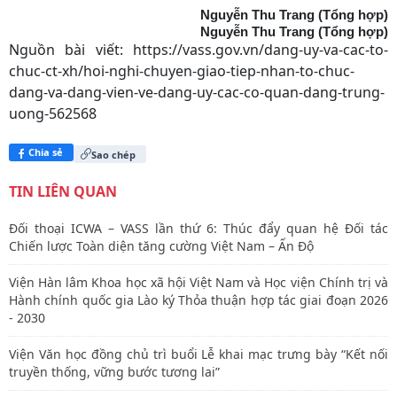
Nguyễn Thu Trang (Tổng hợp)
Nguyễn Thu Trang (Tổng hợp)
Nguồn bài viết:
https://vass.gov.vn/dang-uy-va-cac-to-
chuc-ct-xh/hoi-nghi-chuyen-giao-tiep-nhan-to-chuc-
dang-va-dang-vien-ve-dang-uy-cac-co-quan-dang-trung-
uong-562568
Chia sẻ
Sao chép
TIN LIÊN QUAN
Đối thoại ICWA – VASS lần thứ 6: Thúc đẩy quan hệ Đối tác
Chiến lược Toàn diện tăng cường Việt Nam – Ấn Độ
Viện Hàn lâm Khoa học xã hội Việt Nam và Học viện Chính trị và
Hành chính quốc gia Lào ký Thỏa thuận hợp tác giai đoạn 2026
- 2030
Viện Văn học đồng chủ trì buổi Lễ khai mạc trưng bày “Kết nối
truyền thống, vững bước tương lai”