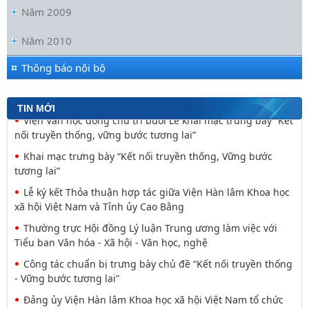
Năm 2009
Đối thoại ICWA – VASS lần thứ 6: Thúc đẩy quan hệ Đối tác
Chiến lược Toàn diện tăng cường Việt Nam
Năm 2010
Viện Hàn lâm Khoa học xã hội Việt Nam và Học viện Chính
trị và Hành chính quốc gia Lào ký Thỏa
Thông báo nội bộ
Nguyễn Huy Thiệp: Thiên nhiên như biểu tượng và
nguyên tắc tâm linh (Một khía cạnh của mã văn hóa
TIN MỚI
Viện Văn học đồng chủ trì buổi Lễ khai mạc trưng bày “Kết
nối truyền thống, vững bước tương lai”
Khai mạc trưng bày “Kết nối truyền thống, Vững bước
tương lai”
Lễ ký kết Thỏa thuận hợp tác giữa Viện Hàn lâm Khoa học
xã hội Việt Nam và Tỉnh ủy Cao Bằng
Thường trực Hội đồng Lý luận Trung ương làm việc với
Tiểu ban Văn hóa - Xã hội - Văn học, nghệ
Công tác chuẩn bị trưng bày chủ đề “Kết nối truyền thống
- Vững bước tương lai”
Đảng ủy Viện Hàn lâm Khoa học xã hội Việt Nam tổ chức