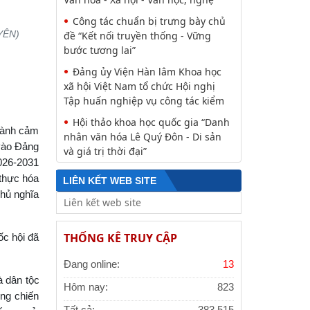
Công tác chuẩn bị trưng bày chủ
UYÊN)
đề “Kết nối truyền thống - Vững
bước tương lai”
Đảng ủy Viện Hàn lâm Khoa học
xã hội Việt Nam tổ chức Hội nghị
Tập huấn nghiệp vụ công tác kiểm
Hội thảo khoa học quốc gia “Danh
thành cảm
nhân văn hóa Lê Quý Đôn - Di sản
 vào Đảng
và giá trị thời đại”
2026-2031
 thực hóa
LIÊN KẾT WEB SITE
chủ nghĩa
THỐNG KÊ TRUY CẬP
ốc hội đã
Đang online:
13
à dân tộc
Hôm nay:
823
ũng chiến