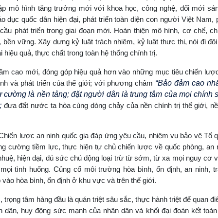
lập mô hình tăng trưởng mới với khoa học, công nghệ, đổi mới sá
 dục quốc dân hiện đại, phát triển toàn diện con người Việt Nam, p
cầu phát triển trong giai đoạn mới. Hoàn thiện mô hình, cơ chế, c
m, bền vững. Xây dựng kỷ luật trách nhiệm, kỷ luật thực thi, nói đi đôi
hiệu quả, thực chất trong toàn hệ thống chính trị.
ở tầm cao mới, đóng góp hiệu quả hơn vào những mục tiêu chiến lượ
ình và phát triển của thế giới; với phương châm
“Bảo đảm cao nhất
 tự cường là nền tảng; đặt người dân là trung tâm của mọi chính 
;
đưa đất nước ta hòa cùng dòng chảy của nền chính trị thế giới, nề
 Chiến lược an ninh quốc gia đáp ứng yêu cầu, nhiệm vụ bảo vệ Tổ 
ng cường tiềm lực, thực hiện tự chủ chiến lược về quốc phòng, an 
nhuệ, hiện đại, đủ sức chủ động loại trừ từ sớm, từ xa mọi nguy cơ 
ọi tình huống. Củng cố môi trường hòa bình, ổn định, an ninh, tr
ào hòa bình, ổn định ở khu vực và trên thế giới.
 trọng tâm hàng đầu là quán triệt sâu sắc, thực hành triệt để quan 
n dân, huy động sức mạnh của nhân dân và khối đại đoàn kết toàn