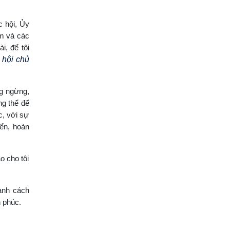
 hội, Ủy
am và các
i, để tôi
 hội chủ
ng ngừng,
ng thể để
c, với sự
iển, hoàn
o cho tôi
ành cách
 phúc.