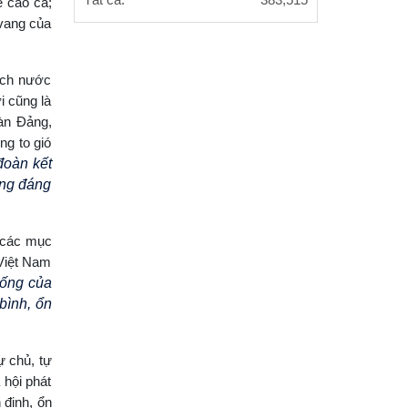
Tất cả:
383,515
ế cao cả;
 vang của
ịch nước
i cũng là
àn Đảng,
ng to gió
đoàn kết
ứng đáng
i các mục
 Việt Nam
sống của
bình, ổn
ự chủ, tự
 hội phát
 định, ổn