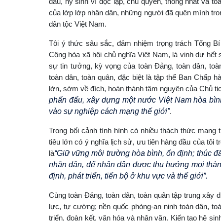
đấu, hy sinh vì độc lập, chủ quyền, thống nhất và to
của lớp lớp nhân dân, những người đã quên mình tro
dân tộc Việt Nam.
Tôi ý thức sâu sắc, đảm nhiệm trọng trách Tổng 
Cộng hòa xã hội chủ nghĩa Việt Nam, là vinh dự hết sứ
sự tin tưởng, kỳ vọng của toàn Đảng, toàn dân, to
toàn dân, toàn quân, đặc biệt là tập thể Ban Chấp
lớn, sớm về đích, hoàn thành tâm nguyện của Chủ tị
phấn đấu, xây dựng một nước Việt Nam hòa bình
vào sự nghiệp cách mạng thế giới”
.
Trong bối cảnh tình hình có nhiều thách thức mang t
tiêu lớn có ý nghĩa lịch sử, ưu tiên hàng đầu của tô
là
“Giữ vững môi trường hòa bình, ổn định; thúc đ
nhân dân, để nhân dân được thụ hưởng mọi thành
định, phát triển, tiến bộ ở khu vực và thế giới”.
Cùng toàn Đảng, toàn dân, toàn quân tập trung xây 
lực, tự cường; nền quốc phòng-an ninh toàn dân, toàn 
triển, đoàn kết, văn hóa và nhân văn. Kiến tạo hệ sinh