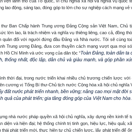
àn vẹn lãnh thổ của Tổ quốc, vì chủ nghĩa xã hội và nghĩa vụ quốc t
ng lao động, sáng tạo, đóng góp to lớn cho sự nghiệp cách mạng vẻ
Bí thư Ban Chấp hành Trung ương Đảng Cộng sản Việt Nam, Chủ t
c lớn lao, là trách nhiệm và nghĩa vụ thiêng liêng, cao cả, đồng thờ
àn quân đối với người đứng đầu Đảng và Nhà nước. Tôi sẽ cùng to
 hành Trung ương Đảng, đưa con thuyền cách mạng vượt qua mọi só
ch Hồ Chí Minh và ước vọng của dân tộc “
Toàn Đảng, toàn dân ta 
, thống nhất, độc lập, dân chủ và giàu mạnh, và góp phần x
ính thời đại, trong nước triển khai nhiều chủ trương chiến lược vớ
i trên cương vị Tổng Bí thư-Chủ tịch nước Cộng hòa xã hội chủ nghĩa
ẩy đất nước phát triển nhanh, bền vững; nâng cao mọi mặt đời 
 quả của phát triển; gia tăng đóng góp của Việt Nam cho hòa 
dựng nhà nước pháp quyền xã hội chủ nghĩa, xây dựng nền kinh tế t
diện và hiện đại; hệ thống chính trị tinh gọn, hiệu lực, hiệu quả; xã
 thái phát triển mới, thực hiện tự chủ chiến lược, lấy phát triển để ổn