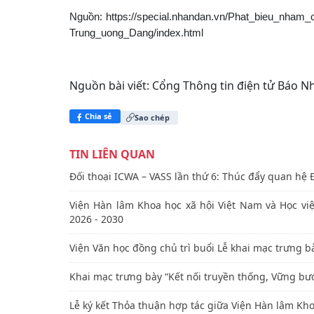
Nguồn: https://special.nhandan.vn/Phat_bieu_nh
Trung_uong_Dang/index.html
Nguồn bài viết:
Cổng Thông tin điện tử Báo N
Chia sẻ
Sao chép
TIN LIÊN QUAN
Đối thoại ICWA – VASS lần thứ 6: Thúc đẩy quan hệ 
Viện Hàn lâm Khoa học xã hội Việt Nam và Học việ
2026 - 2030
Viện Văn học đồng chủ trì buổi Lễ khai mạc trưng b
Khai mạc trưng bày “Kết nối truyền thống, Vững bướ
Lễ ký kết Thỏa thuận hợp tác giữa Viện Hàn lâm Kh