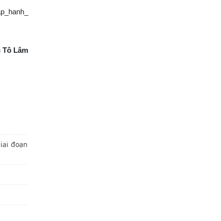
ap_hanh_
c Tô Lâm
iai đoạn