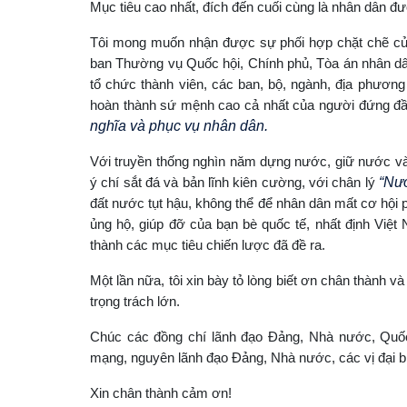
Mục tiêu cao nhất, đích đến cuối cùng là nhân dân đư
Tôi mong muốn nhận được sự phối hợp chặt chẽ của
ban Thường vụ Quốc hội, Chính phủ, Tòa án nhân dân
tổ chức thành viên, các ban, bộ, ngành, địa phương
hoàn thành sứ mệnh cao cả nhất của người đứng 
nghĩa và phục vụ nhân dân.
Với truyền thống nghìn năm dựng nước, giữ nước và n
ý chí sắt đá và bản lĩnh kiên cường, với chân lý
“Nướ
đất nước tụt hậu, không thể để nhân dân mất cơ hội ph
ủng hộ, giúp đỡ của bạn bè quốc tế, nhất định Việt 
thành các mục tiêu chiến lược đã đề ra.
Một lần nữa, tôi xin bày tỏ lòng biết ơn chân thành 
trọng trách lớn.
Chúc các đồng chí lãnh đạo Đảng, Nhà nước, Quốc 
mạng, nguyên lãnh đạo Đảng, Nhà nước, các vị đại b
Xin chân thành cảm ơn!