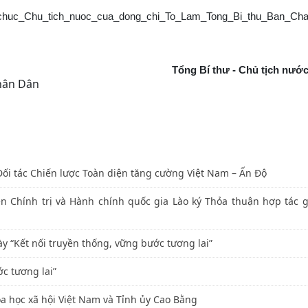
am_chuc_Chu_tich_nuoc_cua_dong_chi_To_Lam_Tong_Bi_thu_Ban_Ch
Tổng Bí thư - Chủ tịch nướ
hân Dân
Đối tác Chiến lược Toàn diện tăng cường Việt Nam – Ấn Độ
n Chính trị và Hành chính quốc gia Lào ký Thỏa thuận hợp tác g
ày “Kết nối truyền thống, vững bước tương lai”
c tương lai”
oa học xã hội Việt Nam và Tỉnh ủy Cao Bằng