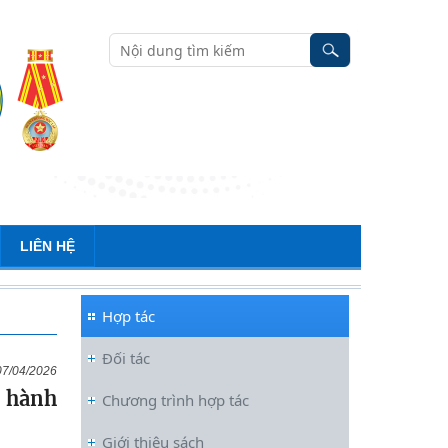
LIÊN HỆ
Hợp tác
Đối tác
07/04/2026
p hành
Chương trình hợp tác
Đối thoại ICWA – VASS lần thứ 6:
Giới thiệu sách