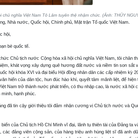
hội chủ nghĩa Việt Nam Tô Lâm tuyên thệ nhậm chức. (Ảnh: THỦY NG
ảng, Nhà nước, Quốc hội, Chính phủ, Mặt trận Tổ quốc Việt Nam.
c hội,
bạn bè quốc tế.
m chức Chủ tịch nước Cộng hòa xã hội chủ nghĩa Việt Nam, tôi chân 
 nhiệm, khát vọng xây dựng quê hương đất nước và niềm tin son sắt
uốc hội khóa XVI và đại biểu Hội đồng nhân dân các cấp nhiệm kỳ 
 văn hiến của dân tộc, hun đúc hào khí, quyết tâm mãnh liệt, để hiện
iệt Nam trở thành nước phát triển, có thu nhập cao, là nước xã hội 
n minh, hạnh phúc.
g đã tin cậy giới thiệu tôi đảm nhận cương vị Chủ tịch nước và Qu
i biển của Chủ tịch Hồ Chí Minh vĩ đại, lãnh tụ thiên tài của Đảng ta v
g, các đảng viên cộng sản, của hàng triệu anh hùng liệt sĩ đã anh d