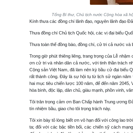
Tổng Bí thư, Chủ tịch nước Cộng hòa xã 
Kính thưa các đồng chí lãnh đạo, nguyên lãnh đạo Đ
Thưa đồng chí Chủ tịch Quốc hội, các vị đại biểu Quố
Thưa toàn thể đồng bào, đồng chí, cử tri cả nước và 
Trong giờ phút thiêng liêng, trang trọng của Lễ nhậ
ơn cử tri và nhân dân cả nước, với tinh thần trách
Cộng sản Việt Nam, đã làm nên kỳ bầu cử đại biểu Q
rất thành công. Đây là sự hội tụ từ lịch sử ngàn năm
hai mục tiêu chiến lược 100 năm, để đến năm 2045, V
hòa bình, độc lập, dân chủ, giàu mạnh, phồn vinh, vă
Tôi trân trọng cảm ơn Ban Chấp hành Trung ương Đản
tín nhiệm bầu, giao cho tôi trọng trách này.
Tôi xin bày tỏ lòng biết ơn vô hạn đối với công lao trờ
ta; đối với các bậc tiền bối, các chiến sỹ cách mạn