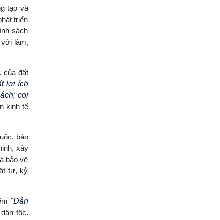
ng tạo và
hát triển
hính sách
 với làm,
c của đất
 lợi ích
sách; coi
n kinh tế
quốc, bảo
ninh, xây
và bảo vệ
ật tự, kỷ
điểm
"Dân
 dân tộc.