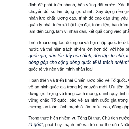
định để phát triển nhanh, bền vững đất nước. Xác 
chuyển đổi số làm động lực chính. Xây dựng nền giáo
nhân lực chất lượng cao, trình độ cao đáp ứng yêu 
quản lý phát triển xã hội hiện đại, toàn diện, bao trù
làm đến cùng, làm vì nhân dân, kết quả công việc phải 
Triển khai công tác đối ngoại và hội nhập quốc tế 
nước và thể hiện trách nhiệm lớn hơn đối với hòa b
quốc gia, dân tộc; lấy hòa bình, độc lập, tự chủ,
đóng góp cho cộng đồng quốc tế là trách nhiệm”
quốc tế và nền văn minh nhân loại.
Hoàn thiện và triển khai Chiến lược bảo vệ Tổ quốc,
vệ an ninh quốc gia trong kỷ nguyên mới. Ưu tiên tă
dựng lực lượng vũ trang cách mạng, chính quy, tinh 
vững chắc Tổ quốc, bảo vệ an ninh quốc gia trong m
cương, an toàn, lành mạnh ở tầm mức cao, đóng góp v
Trong thực hiện nhiệm vụ Tổng Bí thư, Chủ tịch nước,
là gốc”
, phát huy mạnh mẽ vai trò chủ thể của Nhâ