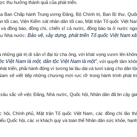
ợc thụ hưởng thành quả của phát triển.
 Ban Chấp hành Trung ương Đảng, Bộ Chính trị, Ban Bí thư, Quốc
 tối cao, Viện Kiểm sát nhân dân tối cao, Mặt trận Tổ quốc Việt N
 và đồng bào, đồng chí, chiến sĩ cả nước, đồng bào ta ở nước ngoà
đầu Nhà nước:
Bảo vệ,
x
ây dựng, phát triển Tổ quốc Việt Nam xã
hững giá trị di sản vĩ đại từ cha ông, với khát vọng vươn lên khô
c Việt Nam là một, dân tộc Việt Nam là một”
, với quyết tâm khô
át triển, phải hành động vì tương lai lâu dài và tươi sáng cho dân tộ
Nam sẽ viết tiếp những chương mới rực rỡ trong hành trình phát tr
và sâu sắc về việc Đảng, Nhà nước, Quốc hội, Nhân dân đã tin cậy gia
hội, Chính phủ, Mặt trận Tổ quốc Việt Nam, các đồng chí lão th
iểu Quốc hội, các vị khách quý và toàn thể Nhân dân sức khỏe, hạnh