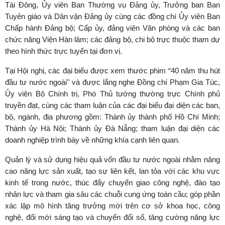
Tài Đông, Ủy viên Ban Thường vụ Đảng ủy, Trưởng ban Ban
Tuyên giáo và Dân vận Đảng ủy cùng các đồng chí Ủy viên Ban
Chấp hành Đảng bộ; Cấp ủy, đảng viên Văn phòng và các ban
chức năng Viện Hàn lâm; các đảng bộ, chi bộ trực thuộc tham dự
theo hình thức trực tuyến tại đơn vị.
Tại Hội nghị, các đại biểu được xem thước phim “40 năm thu hút
đầu tư nước ngoài" và được lắng nghe Đồng chí Phạm Gia Túc,
Ủy viên Bộ Chính trị, Phó Thủ tướng thường trực Chính phủ
truyền đạt, cùng các tham luận của các đại biểu đại diện các ban,
bộ, ngành, địa phương gồm: Thành ủy thành phố Hồ Chí Minh;
Thành ủy Hà Nội; Thành ủy Đà Nẵng; tham luận đại diện các
doanh nghiệp trình bày về những khía cạnh liên quan.
Quản lý và sử dụng hiệu quả vốn đầu tư nước ngoài nhằm nâng
cao năng lực sản xuất, tạo sự liên kết, lan tỏa với các khu vực
kinh tế trong nước, thúc đẩy chuyển giao công nghệ, đào tạo
nhân lực và tham gia sâu các chuỗi cung ứng toàn cầu; góp phần
xác lập mô hình tăng trưởng mới trên cơ sở khoa học, công
nghệ, đổi mới sáng tạo và chuyển đổi số, tăng cường năng lực