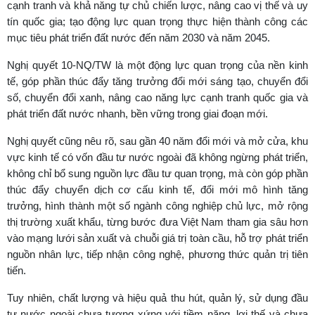
cạnh tranh và khả năng tự chủ chiến lược, nâng cao vị thế và uy
tín quốc gia; tạo động lực quan trọng thực hiện thành công các
mục tiêu phát triển đất nước đến năm 2030 và năm 2045.
Nghị quyết 10-NQ/TW là một động lực quan trọng của nền kinh
tế, góp phần thúc đẩy tăng trưởng đổi mới sáng tạo, chuyển đổi
số, chuyển đổi xanh, nâng cao năng lực cạnh tranh quốc gia và
phát triển đất nước nhanh, bền vững trong giai đoạn mới.
Nghị quyết cũng nêu rõ, sau gần 40 năm đổi mới và mở cửa, khu
vực kinh tế có vốn đầu tư nước ngoài đã không ngừng phát triển,
không chỉ bổ sung nguồn lực đầu tư quan trọng, mà còn góp phần
thúc đẩy chuyển dịch cơ cấu kinh tế, đổi mới mô hình tăng
trưởng, hình thành một số ngành công nghiệp chủ lực, mở rộng
thị trường xuất khẩu, từng bước đưa Việt Nam tham gia sâu hơn
vào mạng lưới sản xuất và chuỗi giá trị toàn cầu, hỗ trợ phát triển
nguồn nhân lực, tiếp nhận công nghệ, phương thức quản trị tiên
tiến.
Tuy nhiên, chất lượng và hiệu quả thu hút, quản lý, sử dụng đầu
tư nước ngoài chưa tương xứng với tiềm năng, lợi thế và chưa