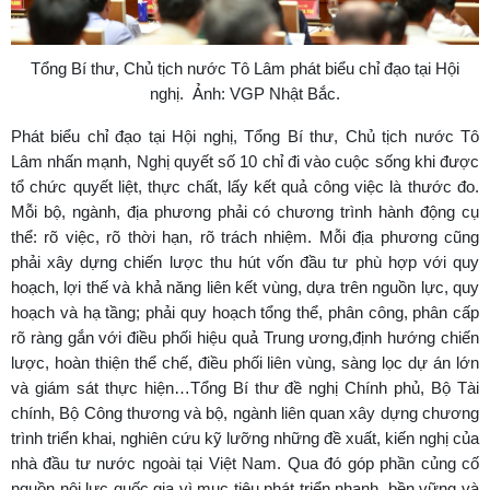
Tổng Bí thư, Chủ tịch nước Tô Lâm
phát biểu chỉ đạo tại Hội
nghị. Ảnh: VGP Nhật Bắc.
Phát biểu chỉ đạo tại Hội nghị, Tổng Bí thư, Chủ tịch nước Tô
Lâm nhấn mạnh, Nghị quyết số 10 chỉ đi vào cuộc sống khi được
tổ chức quyết liệt, thực chất, lấy kết quả công việc là thước đo.
Mỗi bộ, ngành, địa phương phải có chương trình hành động cụ
thể: rõ việc, rõ thời hạn, rõ trách nhiệm. Mỗi địa phương cũng
phải xây dựng chiến lược thu hút vốn đầu tư phù hợp với quy
hoạch, lợi thế và khả năng liên kết vùng, dựa trên nguồn lực, quy
hoạch và hạ tầng; phải quy hoạch tổng thể, phân công, phân cấp
rõ ràng gắn với điều phối hiệu quả Trung ương,định hướng chiến
lược, hoàn thiện thể chế, điều phối liên vùng, sàng lọc dự án lớn
và giám sát thực hiện…Tổng Bí thư đề nghị Chính phủ, Bộ Tài
chính, Bộ Công thương và bộ, ngành liên quan xây dựng chương
trình triển khai, nghiên cứu kỹ lưỡng những đề xuất, kiến nghị của
nhà đầu tư nước ngoài tại Việt Nam. Qua đó góp phần củng cố
nguồn nội lực quốc gia vì mục tiêu phát triển nhanh, bền vững và