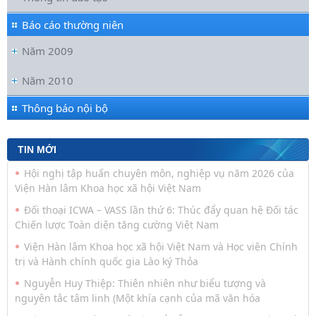
Báo cáo thường niên
Năm 2009
Năm 2010
Thông báo nội bộ
TIN MỚI
Đoàn cán bộ Viện Văn học tham gia Hội nghị tập huấn
chuyên môn nghiệp vụ năm 2026 của Viện Hàn lâm
Hội nghị tập huấn chuyên môn, nghiệp vụ năm 2026 của
Viện Hàn lâm Khoa học xã hội Việt Nam
Đối thoại ICWA – VASS lần thứ 6: Thúc đẩy quan hệ Đối tác
Chiến lược Toàn diện tăng cường Việt Nam
Viện Hàn lâm Khoa học xã hội Việt Nam và Học viện Chính
trị và Hành chính quốc gia Lào ký Thỏa