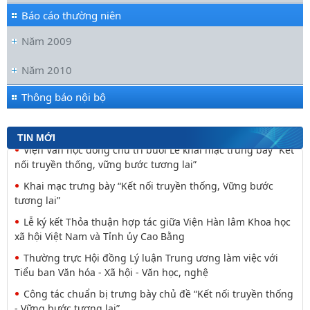
Báo cáo thường niên
Năm 2009
Đối thoại ICWA – VASS lần thứ 6: Thúc đẩy quan hệ Đối tác
Chiến lược Toàn diện tăng cường Việt Nam
Năm 2010
Viện Hàn lâm Khoa học xã hội Việt Nam và Học viện Chính
trị và Hành chính quốc gia Lào ký Thỏa
Thông báo nội bộ
Nguyễn Huy Thiệp: Thiên nhiên như biểu tượng và
nguyên tắc tâm linh (Một khía cạnh của mã văn hóa
TIN MỚI
Viện Văn học đồng chủ trì buổi Lễ khai mạc trưng bày “Kết
nối truyền thống, vững bước tương lai”
Khai mạc trưng bày “Kết nối truyền thống, Vững bước
tương lai”
Lễ ký kết Thỏa thuận hợp tác giữa Viện Hàn lâm Khoa học
xã hội Việt Nam và Tỉnh ủy Cao Bằng
Thường trực Hội đồng Lý luận Trung ương làm việc với
Tiểu ban Văn hóa - Xã hội - Văn học, nghệ
Công tác chuẩn bị trưng bày chủ đề “Kết nối truyền thống
- Vững bước tương lai”