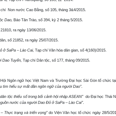
 chí Non nước Cao Bằng, số 105, tháng 3&4/2015.
tộc Dao,
Báo Tân Trào, số 394, kỳ 2 tháng 5/2015.
21810, ra ngày 13/06/2015.
dân, số 21852, ra ngày 25/07/2015.
Đỏ ở SaPa – Lào Cai,
Tạp chí Văn hóa dân gian, số 4(160)/2015.
ời Dao Tuyển,
Tạp chí Dân tộc, số 177, tháng 09/2015.
Hội Ngôn ngữ học Việt Nam và Trường Đại học Sài Gòn tổ chức tại
u tìm hiểu sự mất dần ngôn ngữ của người Dao”
.
 dân tộc thiểu số trong bối cảnh hội nhập ASEAN”
do Đại học Thái N
 nguồn nước của người Dao Đỏ ở SaPa – Lào Cai”
.
 – Thực trạng và triển vọng”
do Viện Văn học tổ chức ngày 28/5/20