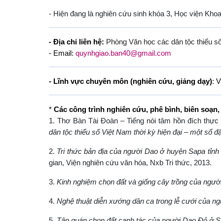
- Hiện đang là nghiên cứu sinh khóa 3, Học viện Kho
- Địa chỉ liên hệ:
Phòng Văn học các dân tộc thiểu số
- Email:
quynhgiao.ban40@gmail.com
- Lĩnh vực chuyên môn (nghiên cứu, giảng dạy)
:
V
*
Các công trình nghiên cứu, phê bình, biên soạn, 
1. Thơ Bàn Tài Đoàn – Tiếng nói tâm hồn đích thực
dân tộc thiểu số Việt Nam thời kỳ hiện đại – một số đ
2.
Tri thức bản địa của người Dao ở huyện Sapa tỉnh 
gian, Viện nghiên cứu văn hóa, Nxb Tri thức, 2013.
3.
Kinh nghiệm chọn đất và giống cây trồng của ngư
4.
Nghệ thuật diễn xướng dân ca trong lễ cưới của n
5.
Tập quán chọn đất canh tác của người Dao Đỏ ở 