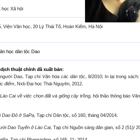
a học Xã hội
, Viện Văn học, 20 Lý Thái Tổ, Hoàn Kiếm, Hà Nội
ăn học dân tộc Dao
dịch thuật chính đã xuất bản:
 người Dao, Tạp chí
Văn hóa các dân tộc
, 8/2010; In lại trong sách
ặc điểm
, Nxb Đại học Thái Nguyên, 2012.
Lào Cai về việc chọn đất và giống cây trồng,
hội thảo thông báo Vă
ời Dao Đỏ ở SaPa,
Tạp chí Dân tộc, số 160, tháng 04/2014.
gười Dao Tuyển ở Lào Cai,
Tạp chí Nguồn sáng dân gian, số 2 (51)/ 2
SaPa,
Tạp chí Phansipăng, số 165, 11- 2014.