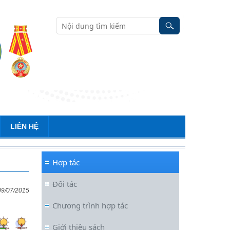
LIÊN HỆ
Hợp tác
Đối tác
09/07/2015
Chương trình hợp tác
Đối thoại ICWA – VASS lần thứ 6:
Giới thiệu sách