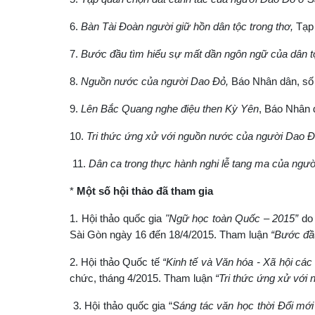
6.
Bàn Tài Đoàn người giữ hồn dân tộc trong thơ,
Tạp
7.
Bước đầu tìm hiểu sự mất dần ngôn ngữ của dân 
8.
Nguồn nước của người Dao Đỏ,
Báo Nhân dân, số 
9.
Lên Bắc Quang nghe điệu then Kỳ Yên
, Báo Nhân 
10.
Tri thức ứng xử với nguồn nước của người Dao 
11.
Dân ca trong thực hành nghi lễ tang ma của ngư
*
Một số hội thảo đã tham gia
1. Hội thảo quốc gia
"Ngữ học toàn Quốc – 2015”
do 
Sài Gòn ngày 16 đến 18/4/2015. Tham luận
“Bước đầ
2. Hội thảo Quốc tế
“Kinh tế và Văn hóa - Xã hội các
chức, tháng 4/2015. Tham luận
“Tri thức ứng xử với
3. Hội thảo quốc gia “
Sáng tác văn học thời Đổi mới