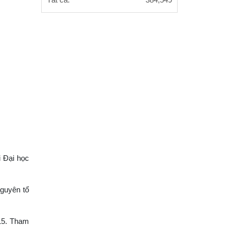
Tất cả:
384,549
 Đại học
guyên tổ
15. Tham