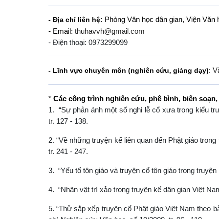
Phòng Văn học dân gian, Viện Văn h
- Địa chỉ liên hệ:
- Email:
thuhavvh@gmail.com
- Điện thoại: 0973299099
:
V
- Lĩnh vực chuyên môn (nghiên cứu, giảng dạy)
*
Các công trình nghiên cứu, phê bình, biên soạn, 
1. “Sự phản ánh một số nghi lễ cổ xưa trong kiểu tru
tr. 127 - 138.
2. “Về những truyện kể liên quan đến Phật giáo trong
tr. 241 - 247.
3. “Yếu tố tôn giáo và truyện cổ tôn giáo trong truyệ
4. “Nhân vật trí xảo trong truyện kể dân gian Việt Na
5. “Thử sắp xếp truyện cổ Phật giáo Việt Nam theo b