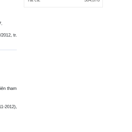
Tất cả:
384,878
7.
/2012, tr.
viên tham
11-2012),