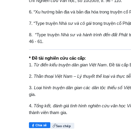
chí
Nghiên cứu Văn học
, số 10/2009, tr. 96 - 110.
6. “Xu hướng bản địa và bản địa hóa trong truyện cổ 
7. “Type truyện
Nhà sư và cô gái
trong truyện cổ Phật
8. “Type truyện
Nhà sư và hành trình đến đất Phật
t
46 - 61.
* Đề tài nghiên cứu các cấp
:
1.
Từ điển kiểu truyện dân gian Việt Nam
. Đề tài cấp
2.
Thần thoại Việt Nam – Lý thuyết thể loại và thực ti
3.
Loại hình truyện dân gian các dân tộc thiểu số Vi
gia.
4.
Tổng kết, đánh giá tình hình nghiên cứu văn học V
thành viên tham gia.
Chia sẻ
Sao chép