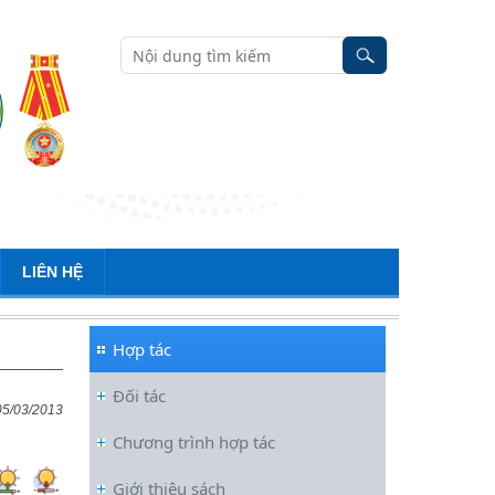
LIÊN HỆ
Hợp tác
Đối tác
05/03/2013
Chương trình hợp tác
Đối thoại ICWA – VASS lần thứ 6:
Giới thiệu sách