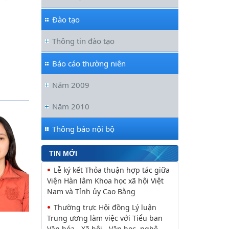
Thúc đẩy quan hệ Đối tác Chiến
lược Toàn diện tăng cường Việt Nam
Đào tạo
Viện Hàn lâm Khoa học xã hội Việt
Thông tin đào tạo
Nam và Học viện Chính trị và Hành
chính quốc gia Lào ký Thỏa
Báo cáo thường niên
Nguyễn Huy Thiệp: Thiên nhiên
như biểu tượng và nguyên tắc tâm
Năm 2009
linh (Một khía cạnh của mã văn hóa
Năm 2010
Viện Văn học đồng chủ trì buổi Lễ
khai mạc trưng bày “Kết nối truyền
thống, vững bước tương lai”
Thông báo nội bộ
Khai mạc trưng bày “Kết nối
truyền thống, Vững bước tương lai”
TIN MỚI
Lễ ký kết Thỏa thuận hợp tác giữa
Viện Hàn lâm Khoa học xã hội Việt
Nam và Tỉnh ủy Cao Bằng
Thường trực Hội đồng Lý luận
Trung ương làm việc với Tiểu ban
Văn hóa - Xã hội - Văn học, nghệ