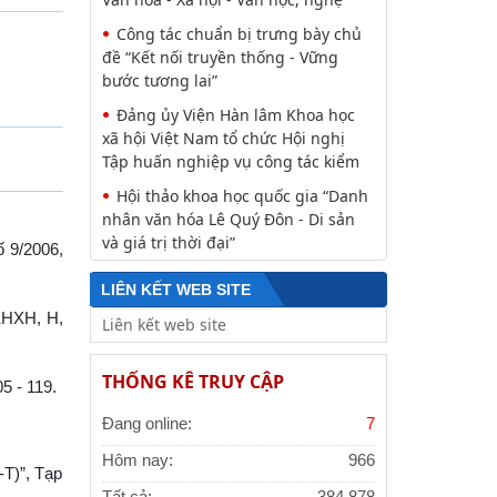
Công tác chuẩn bị trưng bày chủ
đề “Kết nối truyền thống - Vững
bước tương lai”
Đảng ủy Viện Hàn lâm Khoa học
xã hội Việt Nam tổ chức Hội nghị
Tập huấn nghiệp vụ công tác kiểm
Hội thảo khoa học quốc gia “Danh
nhân văn hóa Lê Quý Đôn - Di sản
và giá trị thời đại”
ố 9/2006,
LIÊN KẾT WEB SITE
KHXH, H,
THỐNG KÊ TRUY CẬP
05 - 119.
Đang online:
7
Hôm nay:
966
-T)”, Tạp