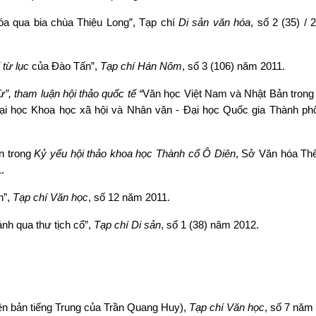
óa qua bia chùa Thiệu Long”, Tạp chí
Di sản văn hóa
, số 2 (35) / 2
ừ lục
của Đào Tấn”,
Tạp chí Hán Nôm
, số 3 (106) năm 2011.
Từ
”,
tham luận hội thảo quốc tế “
Văn học Việt Nam và Nhật Bản trong
i học Khoa học xã hội và Nhân văn - Đại học Quốc gia Thành ph
in trong
Kỷ yếu hội thảo khoa học Thành cổ Ô Diên
, Sở Văn hóa Thê
.
h”,
Tạp chí Văn học
, số 12 năm 2011.
nh qua thư tịch cổ”,
Tạp chí Di sản
, số 1 (38) năm 2012.
yên bản tiếng Trung của Trần Quang Huy),
Tạp chí Văn học
, số 7 năm