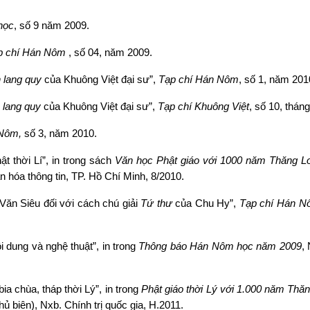
học
, số 9 năm 2009.
p chí Hán Nôm
, số 04, năm 2009.
 lang quy
của Khuông Việt đại sư”,
Tạp chí Hán Nôm
, số 1, năm 201
 lang quy
của Khuông Việt đại sư”,
Tạp chí
Khuông Việt
, số 10, thán
 Nôm,
số 3, năm 2010.
t thời Lí”, in trong sách
Văn học Phật giáo với 1000 năm Thăng L
 hóa thông tin, TP. Hồ Chí Minh, 8/2010.
Văn Siêu đối với cách chú giải
Tứ thư
của Chu Hy”,
Tạp chí Hán N
i dung và nghệ thuật”, in trong
Thông báo Hán Nôm học năm 2009
,
a chùa, tháp thời Lý”, in trong
Phật giáo thời Lý với 1.000 năm Th
ủ biên), Nxb. Chính trị quốc gia, H.2011.