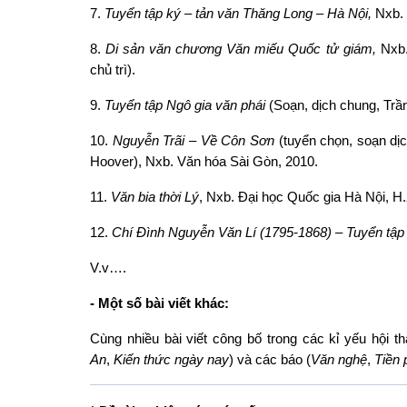
7.
Tuyển tập ký – tản văn Thăng Long – Hà Nội,
Nxb. 
8.
Di sản văn chương Văn miếu Quốc tử giám,
Nxb.
chủ trì).
9.
Tuyển tập Ngô gia văn phái
(Soạn, dịch chung, Trâ
10.
Nguyễn Trãi – Về Côn Sơn
(tuyển chọn, soạn d
Hoover), Nxb. Văn hóa Sài Gòn, 2010.
11.
Văn bia thời Lý
, Nxb. Đại học Quốc gia Hà Nội, H.
12.
Chí Đình Nguyễn Văn Lí (1795-1868) – Tuyển tập
V.v….
-
Một số bài viết khác:
Cùng nhiều bài viết công bố trong các kỉ yếu hội tha
An
,
Kiến thức ngày nay
) và các báo (
Văn nghệ
,
Tiền