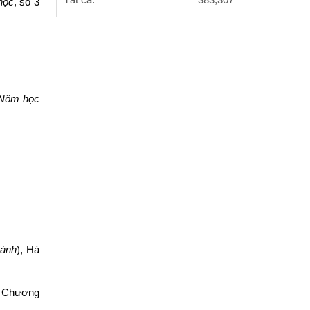
Tất cả:
383,307
học
, số 3
 Nôm học
Oánh
), Hà
ng Chương