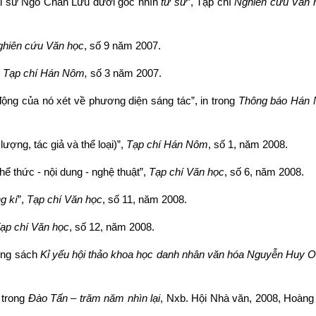
i sư Ngô Chân Lưu dưới góc nhìn
từ sử
”, Tạp chí
Nghiên cứu Văn 
hiên cứu Văn học
, số 9 năm 2007.
,
Tạp chí Hán Nôm,
số 3 năm 2007.
ng của nó xét về phương diện sáng tác”, in trong
Thông báo Hán
lượng, tác giả và thể loại)”,
Tạp chí Hán Nôm
, số 1, năm 2008.
hể thức - nội dung - nghệ thuật”,
Tạp chí Văn học
, số 6, năm 2008.
g kí
”,
Tạp chí Văn học
, số 11, năm 2008.
ạp chí Văn học
, số 12, năm 2008.
ong sách
Kỉ yếu hội thảo khoa học danh nhân văn hóa Nguyễn Huy 
n trong
Đào Tấn – trăm năm nhìn lại
, Nxb. Hội Nhà văn, 2008, Hoà