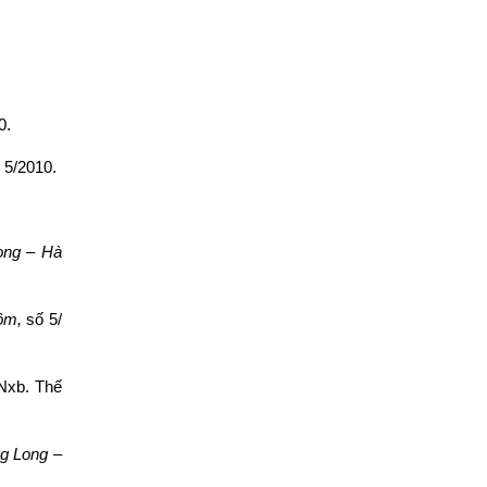
0.
g 5/2010.
ong – Hà
ôm,
số 5/
 Nxb. Thế
ăng Long –