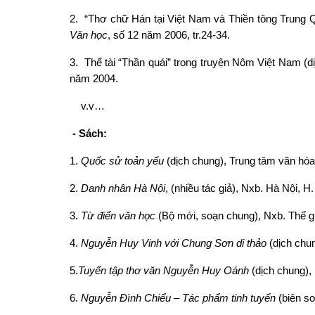
2. “Thơ chữ Hán tại Việt Nam và Thiền tông Trung Q
Văn học
, số 12 năm 2006, tr.24-34.
3. Thể tài “Thần quái” trong truyện Nôm Việt Nam (
năm 2004.
v.v…
-
Sách:
1.
Quốc sử toản yếu
(dịch chung), Trung tâm văn hóa
2.
Danh nhân Hà Nội
, (nhiều tác giả), Nxb. Hà Nội, 
3.
Từ
điển v
ăn học
(Bộ mới, soạn chung), Nxb. Thế gi
4.
Nguyễn Huy Vinh với Chung Sơn di thảo
(dịch chun
5.
Tuyển tập thơ văn Nguyễn Huy Oánh
(dịch chung),
6.
Nguyễn Đình Chiểu – Tác phẩm tinh tuyển
(biên so