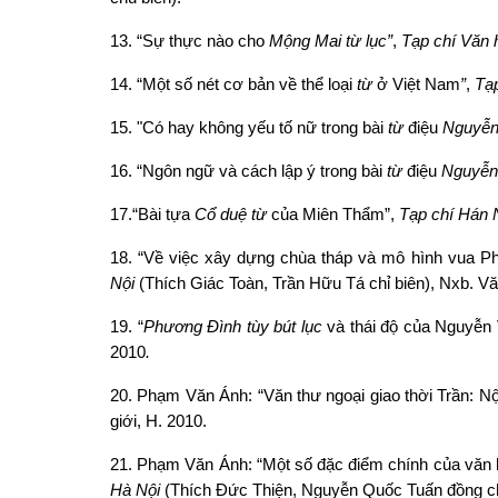
13. “Sự thực nào cho
Mộng Mai từ lục”
,
Tạp chí Văn 
14. “Một số nét cơ bản về thể loại
từ
ở Việt Nam
”
,
Tạ
15. "Có hay không yếu tố nữ trong bài
từ
điệu
Nguyễn
16. “Ngôn ngữ và cách lập ý trong bài
từ
điệu
Nguyễn
17.“Bài tựa
Cổ duệ từ
của Miên Thẩm”,
Tạp chí Hán
18. “Về việc xây dựng chùa tháp và mô hình vua Phậ
Nội
(Thích Giác Toàn, Trần Hữu Tá chỉ biên), Nxb. Văn
19. “
Phương Đình tùy bút lục
và thái độ của Nguyễn 
2010
.
20. Phạm Văn Ánh: “Văn thư ngoại giao thời Trần: Nộ
giới, H. 2010.
21. Phạm Văn Ánh: “Một số đặc điểm chính của văn bi
Hà Nội
(Thích Đức Thiện, Nguyễn Quốc Tuấn đồng ch