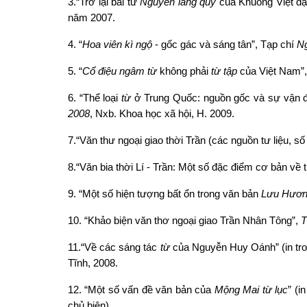
3.“Trở lại bài từ
Nguyễn lang quy
của Khuông Việt đạ
năm 2007.
4. “
Hoa viên kì ngộ
- gốc gác và sáng tân”, Tạp chí
Ng
5. “
Cổ điệu ngâm từ
không phải
từ tập
của Việt Nam”
6. “Thể loại
từ
ở Trung Quốc: nguồn gốc và sự vận độ
2008
, Nxb. Khoa học xã hội, H. 2009.
7.“Văn thư ngoại giao thời Trần (các nguồn tư liệu, số 
8.“Văn bia thời Lí - Trần: Một số đặc điểm cơ bản về t
9. “Một số hiện tượng bất ổn trong văn bản
Lưu Hươn
10. “Khảo biện văn thơ ngoại giao Trần Nhân Tông”,
T
11.“Về các sáng tác
từ
của Nguyễn Huy Oánh” (in tr
Tĩnh, 2008.
12. “Một số vấn đề văn bản của
Mộng Mai từ lục
” (i
chủ biên).