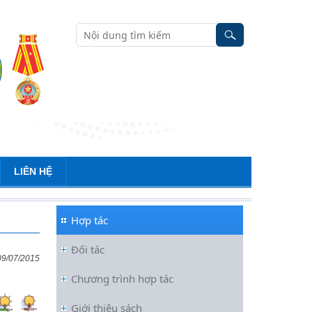
LIÊN HỆ
Hợp tác
Đối tác
09/07/2015
Chương trình hợp tác
Đối thoại ICWA – VASS lần thứ 6:
Giới thiệu sách