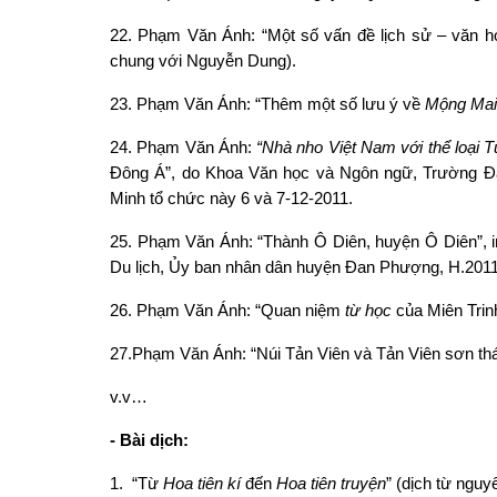
22. Phạm Văn Ánh: “Một số vấn đề lịch sử – văn h
chung với Nguyễn Dung).
23. Phạm Văn Ánh: “Thêm một số lưu ý về
Mộng Mai t
24. Phạm Văn Ánh:
“
Nhà nho Việt Nam với thể loại 
Đông Á”, do Khoa Văn học và Ngôn ngữ, Trường Đạ
Minh tổ chức này 6 và 7-12-2011.
25. Phạm Văn Ánh: “Thành Ô Diên, huyện Ô Diên”, 
Du lịch, Ủy ban nhân dân huyện Đan Phượng, H.2011
26. Phạm Văn Ánh: “Quan niệm
từ học
của Miên Trin
27.Phạm Văn Ánh: “Núi Tản Viên và Tản Viên sơn thá
v.v…
-
Bài dịch:
1. “Từ
Hoa tiên kí
đến
Hoa tiên truyện
” (dịch từ ngu