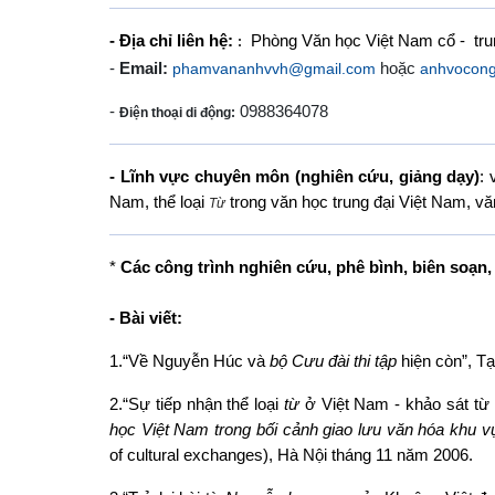
- Địa chỉ liên hệ:
Phòng Văn học Việt Nam cổ - trung 
:
-
Email:
hoặc
phamvananhvvh@gmail.com
anhvocon
-
0988364078
Điện thoại di động:
- Lĩnh vực chuyên môn (nghiên cứu, giảng dạy)
:
Nam, thể loại
trong văn học trung đại Việt Nam, vă
Từ
*
Các công trình nghiên cứu, phê bình, biên soạn, 
- B
ài viết
:
1.“Về Nguyễn Húc và
bộ Cưu đài thi tập
hiện còn”, T
2.“Sự tiếp nhận thể loại
từ
ở Việt Nam - khảo sát từ 
học Việt Nam trong bối cảnh giao lưu văn hóa khu v
of cultural exchanges), Hà Nội tháng 11 năm 2006.