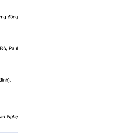
ơng đồng
 Đỗ, Paul
.
ính).
văn Nghệ