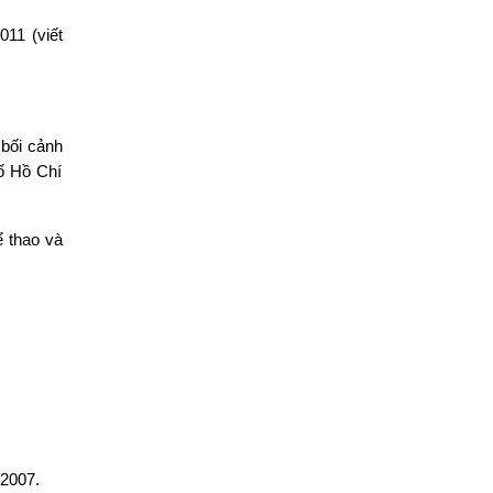
011 (viết
 bối cảnh
ố Hồ Chí
̉ thao và
 2007.