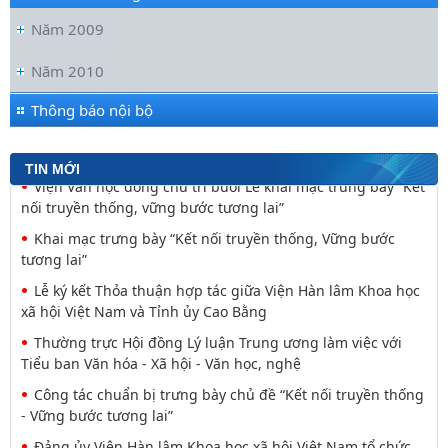
Năm 2009
Đối thoại ICWA – VASS lần thứ 6: Thúc đẩy quan hệ Đối tác
Chiến lược Toàn diện tăng cường Việt Nam
Năm 2010
Viện Hàn lâm Khoa học xã hội Việt Nam và Học viện Chính
trị và Hành chính quốc gia Lào ký Thỏa
Thông báo nội bộ
Nguyễn Huy Thiệp: Thiên nhiên như biểu tượng và
nguyên tắc tâm linh (Một khía cạnh của mã văn hóa
TIN MỚI
Viện Văn học đồng chủ trì buổi Lễ khai mạc trưng bày “Kết
nối truyền thống, vững bước tương lai”
Khai mạc trưng bày “Kết nối truyền thống, Vững bước
tương lai”
Lễ ký kết Thỏa thuận hợp tác giữa Viện Hàn lâm Khoa học
xã hội Việt Nam và Tỉnh ủy Cao Bằng
Thường trực Hội đồng Lý luận Trung ương làm việc với
Tiểu ban Văn hóa - Xã hội - Văn học, nghệ
Công tác chuẩn bị trưng bày chủ đề “Kết nối truyền thống
- Vững bước tương lai”
Đảng ủy Viện Hàn lâm Khoa học xã hội Việt Nam tổ chức