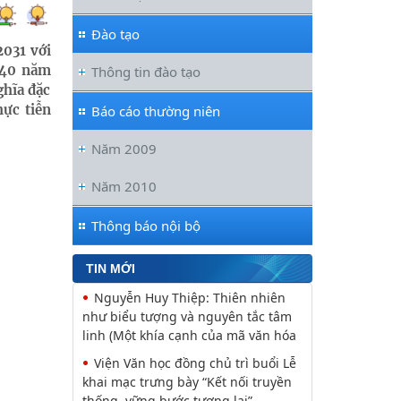
Đào tạo
2031 với
à 40 năm
Thông tin đào tạo
ghĩa đặc
hực tiễn
Báo cáo thường niên
Năm 2009
Năm 2010
Thông báo nội bộ
TIN MỚI
Nguyễn Huy Thiệp: Thiên nhiên
như biểu tượng và nguyên tắc tâm
linh (Một khía cạnh của mã văn hóa
Viện Văn học đồng chủ trì buổi Lễ
khai mạc trưng bày “Kết nối truyền
thống, vững bước tương lai”