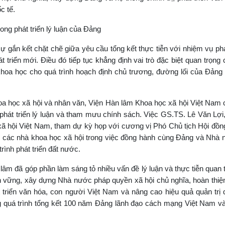
c tế.
ong phát triển lý luận của Đảng
ự gắn kết chặt chẽ giữa yêu cầu tổng kết thực tiễn với nhiệm vụ phát
 triển mới. Điều đó tiếp tục khẳng định vai trò đặc biệt quan trọng
khoa học cho quá trình hoạch định chủ trương, đường lối của Đảng
 học xã hội và nhân văn, Viện Hàn lâm Khoa học xã hội Việt Nam c
, phát triển lý luận và tham mưu chính sách. Việc GS.TS. Lê Văn Lợi
ã hội Việt Nam, tham dự kỳ họp với cương vị Phó Chủ tịch Hội đồn
gũ các nhà khoa học xã hội trong việc đồng hành cùng Đảng và Nhà 
trình phát triển đất nước.
m đã góp phần làm sáng tỏ nhiều vấn đề lý luận và thực tiễn quan t
ền vững, xây dựng Nhà nước pháp quyền xã hội chủ nghĩa, hoàn thiệ
t triển văn hóa, con người Việt Nam và nâng cao hiệu quả quản trị 
ong quá trình tổng kết 100 năm Đảng lãnh đạo cách mạng Việt Nam 