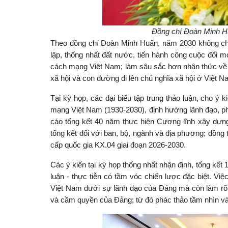
Đồng chí Đoàn Minh Hu
Theo đồng chí Đoàn Minh Huấn, năm 2030 không chỉ l
lập, thống nhất đất nước, tiến hành công cuộc đổi m
cách mạng Việt Nam; làm sâu sắc hơn nhận thức về va
xã hội và con đường đi lên chủ nghĩa xã hội ở Việt N
Tại kỳ họp, các đại biểu tập trung thảo luận, cho ý
mạng Việt Nam (1930-2030), định hướng lãnh đạo, phá
cáo tổng kết 40 năm thực hiện Cương lĩnh xây dựng
tổng kết đối với ban, bộ, ngành và địa phương; đồng
cấp quốc gia KX.04 giai đoạn 2026-2030.
Các ý kiến tại kỳ họp thống nhất nhận định, tổng kết
luận - thực tiễn có tầm vóc chiến lược đặc biệt. Vi
Việt Nam dưới sự lãnh đạo của Đảng mà còn làm rõ 
và cầm quyền của Đảng; từ đó phác thảo tầm nhìn và đ