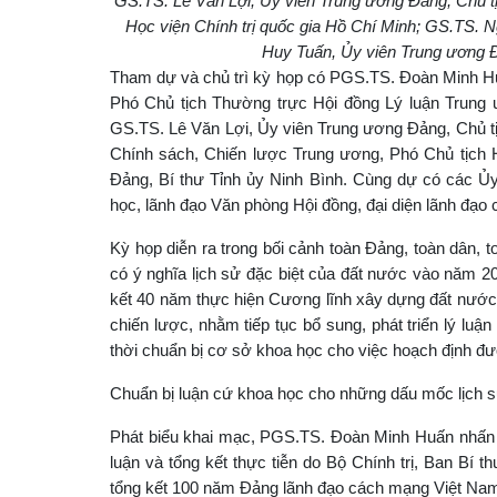
GS.TS. Lê Văn Lợi, Ủy viên Trung ương Đảng, Chủ t
Học viện Chính trị quốc gia Hồ Chí Minh; GS.TS. 
Huy Tuấn, Ủy viên Trung ương Đả
Tham dự và chủ trì kỳ họp có PGS.TS. Đoàn Minh Huấ
Phó Chủ tịch Thường trực Hội đồng Lý luận Trung
GS.TS. Lê Văn Lợi, Ủy viên Trung ương Đảng, Chủ t
Chính sách, Chiến lược Trung ương, Phó Chủ tịch 
Đảng, Bí thư Tỉnh ủy Ninh Bình. Cùng dự có các Ủy 
học, lãnh đạo Văn phòng Hội đồng, đại diện lãnh đạo
Kỳ họp diễn ra trong bối cảnh toàn Đảng, toàn dân, 
có ý nghĩa lịch sử đặc biệt của đất nước vào năm 
kết 40 năm thực hiện Cương lĩnh xây dựng đất nước t
chiến lược, nhằm tiếp tục bổ sung, phát triển lý lu
thời chuẩn bị cơ sở khoa học cho việc hoạch định đườ
Chuẩn bị luận cứ khoa học cho những dấu mốc lịch 
Phát biểu khai mạc, PGS.TS. Đoàn Minh Huấn nhấn m
luận và tổng kết thực tiễn do Bộ Chính trị, Ban Bí th
tổng kết 100 năm Đảng lãnh đạo cách mạng Việt Nam,