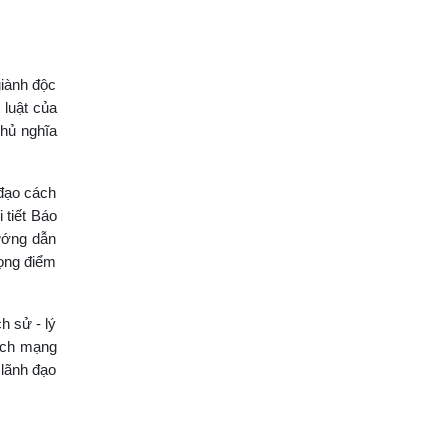
giành độc
 luật của
chủ nghĩa
 đạo cách
 tiết Báo
hướng dẫn
rọng điểm
h sử - lý
cách mạng
 lãnh đạo