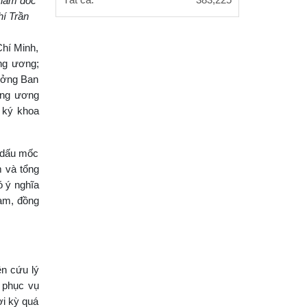
Giám đốc
Tất cả:
383,225
Nam tham dự Hội nghị nghiên cứu,
hí Trần
học tập, quán triệt và triển
Chí Minh,
Hội thảo quốc tế "Không gian phát
ng ương;
triển Việt Nam trong kỷ nguyên mới:
Định hướng chiến lược và lựa
rưởng Ban
ung ương
ư ký khoa
g dấu mốc
m và tổng
ó ý nghĩa
Nam, đồng
ên cứu lý
g phục vụ
ời kỳ quá