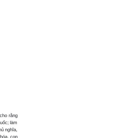
 cho rằng
quốc; làm
hủ nghĩa,
 hóa, con