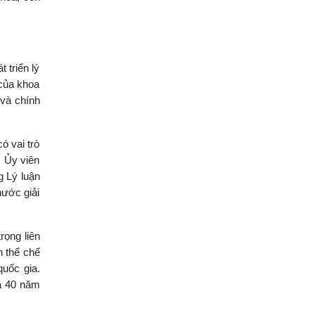
 triển lý
 của khoa
 và chính
ó vai trò
, Ủy viên
g Lý luận
nước giải
rọng liên
n thể chế
quốc gia.
và 40 năm