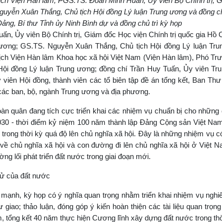
ịch Viện Hàn lâm; PGS.TS. Đoàn Minh Huấn, Ủy viên Bộ Chính trị, 
Nguyễn Xuân Thắng, Chủ tịch Hội đồng Lý luận Trung ương và đồng c
ng, Bí thư Tỉnh ủy Ninh Bình dự và đồng chủ trì kỳ họp
n, Ủy viên Bộ Chính trị, Giám đốc Học viện Chính trị quốc gia Hồ 
 ương; GS.TS. Nguyễn Xuân Thắng, Chủ tịch Hội đồng Lý luận Tru
ịch Viện Hàn lâm Khoa học xã hội Việt Nam (Viện Hàn lâm), Phó T
Hội đồng Lý luận Trung ương; đồng chí Trần Huy Tuấn, Ủy viên Tr
viên Hội đồng, thành viên các tổ biên tập đề án tổng kết, Ban Th
 các ban, bộ, ngành Trung ương và địa phương.
toàn quân đang tích cực triển khai các nhiệm vụ chuẩn bị cho nhữn
2030 - thời điểm kỷ niệm 100 năm thành lập Đảng Cộng sản Việt Na
rong thời kỳ quá độ lên chủ nghĩa xã hội. Đây là những nhiệm vụ c
ận về chủ nghĩa xã hội và con đường đi lên chủ nghĩa xã hội ở Việt 
ng lối phát triển đất nước trong giai đoạn mới.
sử của đất nước
ạnh, kỳ họp có ý nghĩa quan trọng nhằm triển khai nhiệm vụ nghi
ư giao; thảo luận, đóng góp ý kiến hoàn thiện các tài liệu quan trọn
 tổng kết 40 năm thực hiện Cương lĩnh xây dựng đất nước trong th