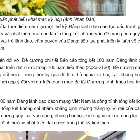
ấn phát biểu khai mạc kỳ họp (ảnh Nhân Dân)
à thời điểm nhìn lại một thế kỷ Đảng lãnh đạo dân tộc đấu tranh 
ới và phát triển, mà còn là dịp tổng kết những vấn đề mang tính quy
i trò lãnh đạo, cầm quyền của Đảng; tiếp tục phát triển lý luận về 
am.
 kiến đối với Đề cương chi tiết Báo cáo tổng kết 100 năm Đảng lãnh
t triển đất nước trong 100 năm tiếp theo (2030-2130); Đề cương chi
 đất nước trong thời kỳ quá độ lên chủ nghĩa xã hội; các khung 
 thời góp ý đối với dự kiến danh mục đề tài Chương trình khoa học t
 100 năm Đảng lãnh đạo cách mạng Việt Nam là công trình tổng kết lịc
ệc tổng kết không chỉ nhằm khẳng định những thắng lợi vĩ đại của 
những quy luật vận động, những bài học kinh nghiệm lớn, năng lực
ịnh hướng phát triển đất nước trong thế kỷ tiếp theo.