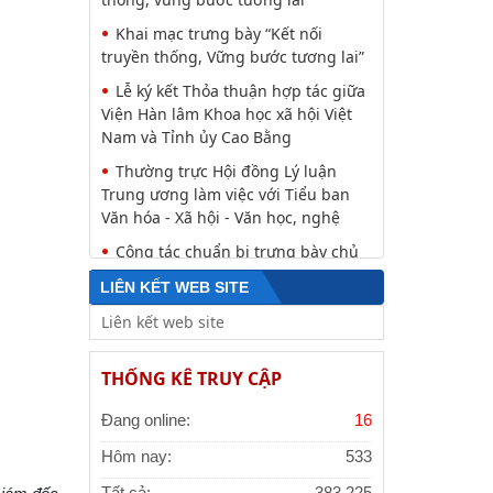
Khai mạc trưng bày “Kết nối
truyền thống, Vững bước tương lai”
Lễ ký kết Thỏa thuận hợp tác giữa
Viện Hàn lâm Khoa học xã hội Việt
Nam và Tỉnh ủy Cao Bằng
Thường trực Hội đồng Lý luận
Trung ương làm việc với Tiểu ban
Văn hóa - Xã hội - Văn học, nghệ
Công tác chuẩn bị trưng bày chủ
đề “Kết nối truyền thống - Vững
LIÊN KẾT WEB SITE
bước tương lai”
Đảng ủy Viện Hàn lâm Khoa học
xã hội Việt Nam tổ chức Hội nghị
THỐNG KÊ TRUY CẬP
Tập huấn nghiệp vụ công tác kiểm
Hội thảo khoa học quốc gia “Danh
Đang online:
16
nhân văn hóa Lê Quý Đôn - Di sản
và giá trị thời đại”
Hôm nay:
533
Viện Hàn lâm Khoa học xã hội Việt