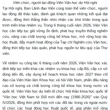
Viên chức, người lao động Viện Văn học dự Hội nghị
Tại Hội nghị, Ban Lãnh đạo Viện cùng toàn thể viên chức, người
lao động đã thảo luận, đánh giá khách quan những kết quả đạt
được, đồng thời thẳng thắn nhìn nhận các khó khăn trong quá
trình triển khai nhiệm vụ. Trong 6 tháng cuối năm 2026, Viện Văn
học cần tiếp tục giữ vững ổn định, phát huy truyền thống nghiên
cứu, nâng cao chất lượng công bố khoa học, mở rộng hợp tác
học thuật, đẩy mạnh hoạt động của Tạp chí Nghiên cứu Văn học,
đồng thời tiếp tục bảo quản, phát huy nguồn tư liệu quý của Thư
viện.
Về nhiệm vụ công tác 6 tháng cuối năm 2026, Viện Văn học xác
định tiếp tục triển khai các nhiệm vụ khoa học cấp Bộ, cấp cơ sở
đúng tiến độ, xây dựng kế hoạch khoa học năm 2027 theo chỉ
đạo của Viện Hàn lâm Khoa học xã hội Việt Nam, phấn đấu nâng
cao số lượng và chất lượng công bố khoa học trong nước và
quốc tế. Viện Văn học dự kiến tổ chức Hội thảo khoa học quốc tế
“Văn học Việt Nam từ Đổi mới đến nay (1986-2026)” vào Quý
IV/2026, đồng thời phối hợp với các đối tác trong và ngoài nước
tổ chức các hoạt động học thuật quốc tế, góp phần mở rộng