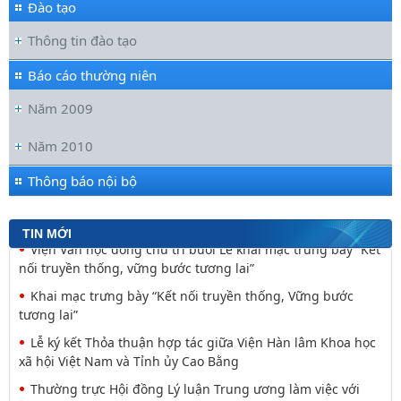
Đào tạo
Thông tin đào tạo
Báo cáo thường niên
Năm 2009
Đối thoại ICWA – VASS lần thứ 6: Thúc đẩy quan hệ Đối tác
Chiến lược Toàn diện tăng cường Việt Nam
Năm 2010
Viện Hàn lâm Khoa học xã hội Việt Nam và Học viện Chính
trị và Hành chính quốc gia Lào ký Thỏa
Thông báo nội bộ
Nguyễn Huy Thiệp: Thiên nhiên như biểu tượng và
nguyên tắc tâm linh (Một khía cạnh của mã văn hóa
TIN MỚI
Viện Văn học đồng chủ trì buổi Lễ khai mạc trưng bày “Kết
nối truyền thống, vững bước tương lai”
Khai mạc trưng bày “Kết nối truyền thống, Vững bước
tương lai”
Lễ ký kết Thỏa thuận hợp tác giữa Viện Hàn lâm Khoa học
xã hội Việt Nam và Tỉnh ủy Cao Bằng
Thường trực Hội đồng Lý luận Trung ương làm việc với