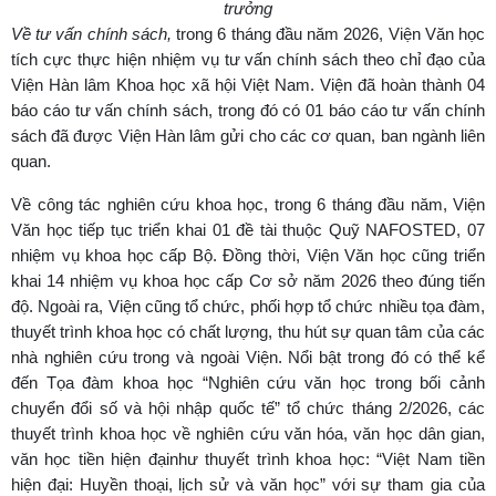
trưởng
Về tư vấn chính sách,
trong 6 tháng đầu năm 2026, Viện Văn học
tích cực thực hiện nhiệm vụ tư vấn chính sách theo chỉ đạo của
Viện Hàn lâm Khoa học xã hội Việt Nam. Viện đã hoàn thành 04
báo cáo tư vấn chính sách, trong đó có 01 báo cáo tư vấn chính
sách đã được Viện Hàn lâm gửi cho các cơ quan, ban ngành liên
quan.
Về công tác nghiên cứu khoa học,
trong 6 tháng đầu năm, Viện
Văn học tiếp tục triển khai 01 đề tài thuộc Quỹ NAFOSTED, 07
nhiệm vụ khoa học cấp Bộ. Đồng thời, Viện Văn học cũng triển
khai 14 nhiệm vụ khoa học cấp Cơ sở năm 2026 theo đúng tiến
độ. Ngoài ra, Viện cũng tổ chức, phối hợp tổ chức nhiều tọa đàm,
thuyết trình khoa học có chất lượng, thu hút sự quan tâm của các
nhà nghiên cứu trong và ngoài Viện. Nổi bật trong đó có thể kể
đến Tọa đàm khoa học “Nghiên cứu văn học trong bối cảnh
chuyển đổi số và hội nhập quốc tế” tổ chức tháng 2/2026, các
thuyết trình khoa học về nghiên cứu văn hóa, văn học dân gian,
văn học tiền hiện đạinhư thuyết trình khoa học: “Việt Nam tiền
hiện đại: Huyền thoại, lịch sử và văn học” với sự tham gia của