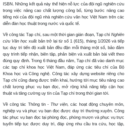
ISBN. Những kết quả này thể hiện nỗ lực của đội ngũ nghiên cứu
trong việc nâng cao chất lượng công bố, từng bước nâng cao
tiếng nói của đội ngũ nhà nghiên cứu văn học Việt Nam trên các
diễn đàn học thuật trong nước và quốc tế.
Về công tác Tạp chí,
sau một thời gian gián đoạn, Tạp chí
Nghiên
cứu Văn học
xuất bản trở lại từ số 1 (615), tháng 1/2026 và tiếp
tục duy trì tiến độ xuất bản đều đặn mỗi tháng một số, bảo đảm
quy trình tiếp nhận, biên tập, phản biện và xuất bản bài viết theo
đúng quy định. Trong 6 tháng đầu năm, Tạp chí đã vào danh mục
các tạp chí khoa học Việt Nam, đáp ứng các tiêu chí của Bộ
Khoa học và Công nghệ. Công tác xây dựng website riêng cho
Tạp chí cũng đang được triển khai, hướng tới mục tiêu nâng cao
chất lượng phục vụ bạn đọc, mở rộng khả năng tiếp cận học
thuật và tăng cường uy tín của Tạp chí trong thời gian tới.
Về công tác Thông tin
-
Thư viện,
các hoạt động chuyên môn,
nghiệp vụ và phục vụ bạn đọc được duy trì thường xuyên. Công
tác phục vụ bạn đọc tại phòng đọc, phòng mượn và phục vụ trực
tuyến tiếp tục được duy trì, đáp ứng nhu cầu tra cứu, học tập,