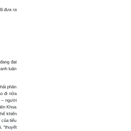
ã đưa ra
“đang đạt
ranh luận
phải phân
ào đi nữa
h – người
Liên Khoa
thể khiến
 của tiểu
, “thuyết