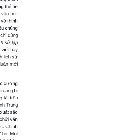
ng thể né
o văn học
 với hình
nếu chúng
 chỉ dùng
ch sử lập
 viết hay
h lịch sử
 luận mới
học đương
i càng bị
 tải trên
ình Trung
 xuất sắc
 chửi văn
ọc. Chính
” họ. Một