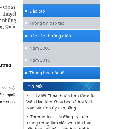
Đối thoại ICWA – VASS lần thứ 6:
9-2009).
Đào tạo
Thúc đẩy quan hệ Đối tác Chiến
u thuyết
lược Toàn diện tăng cường Việt Nam
ắt những
Thông tin đào tạo
ng Quốc
Viện Hàn lâm Khoa học xã hội Việt
Nam và Học viện Chính trị và Hành
Báo cáo thường niên
chính quốc gia Lào ký Thỏa
Năm 2009
Nguyễn Huy Thiệp: Thiên nhiên
như biểu tượng và nguyên tắc tâm
Năm 2010
linh (Một khía cạnh của mã văn hóa
Hương
Viện Văn học đồng chủ trì buổi Lễ
Thông báo nội bộ
khai mạc trưng bày “Kết nối truyền
thống, vững bước tương lai”
TIN MỚI
i cho cuộc
Khai mạc trưng bày “Kết nối
 học người
truyền thống, Vững bước tương lai”
và văn hóa
Lễ ký kết Thỏa thuận hợp tác giữa
Viện Hàn lâm Khoa học xã hội Việt
Nam và Tỉnh ủy Cao Bằng
Thường trực Hội đồng Lý luận