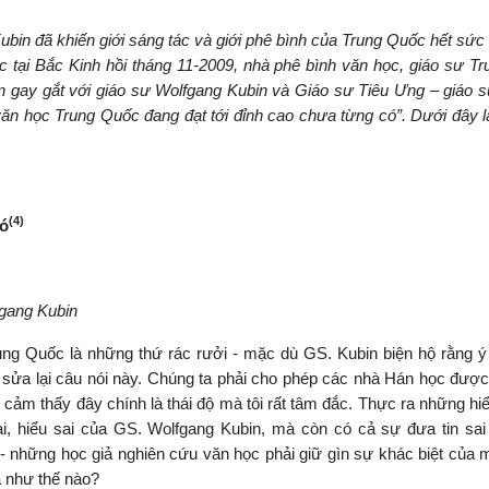
bin đã khiến giới sáng tác và giới phê bình của Trung Quốc hết sức 
ức tại Bắc Kinh hồi tháng 11-2009, nhà phê bình văn học, giáo sư T
ận gay gắt với giáo sư Wolfgang Kubin và Giáo sư Tiêu Ưng – giáo 
n học Trung Quốc đang đạt tới đỉnh cao chưa từng có”. Dưới đây là
(4)
có
fgang Kubin
ng Quốc là những thứ rác rưởi - mặc dù GS. Kubin biện hộ rằng ý
 sửa lại câu nói này. Chúng ta phải cho phép các nhà Hán học được
ôi cảm thấy đây chính là thái độ mà tôi rất tâm đắc. Thực ra những hiể
i, hiểu sai của GS. Wolfgang Kubin, mà còn có cả sự đưa tin sai
a - những học giả nghiên cứu văn học phải giữ gìn sự khác biệt của 
là như thế nào?