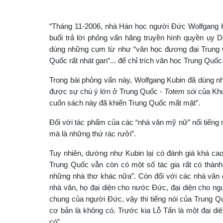
“Tháng 11-2006, nhà Hán học người Đức Wolfgang 
buổi trả lời phỏng vấn hãng truyền hình quyền uy 
dùng những cụm từ như “văn học đương đại Trung Q
Quốc rất nhát gan”... để chỉ trích văn học Trung Quốc
Trong bài phỏng vấn này, Wolfgang Kubin đã dùng nhi
được sự chú ý lớn ở Trung Quốc -
Totem sói
của Khư
cuốn sách này đã khiến Trung Quốc mất mặt”.
Đối với tác phẩm của các “nhà văn mỹ nữ” nổi tiếng 
mà là những thứ rác rưởi”.
Tuy nhiên, dường như Kubin lại có đánh giá khá cao
Trung Quốc vẫn còn có một số tác gia rất có thàn
những nhà thơ khác nữa”. Còn đối với các nhà văn ở
nhà văn, họ đại diện cho nước Đức, đại diện cho ngườ
chung của người Đức, vậy thì tiếng nói của Trung Q
cơ bản là không có. Trước kia Lỗ Tấn là một đại d
có”.