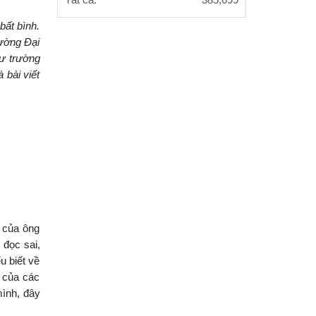
Tất cả:
385,699
bất bình.
rường Đại
sư trường
 bài viết
 của ông
 đọc sai,
u biết về
 của các
mình, đây