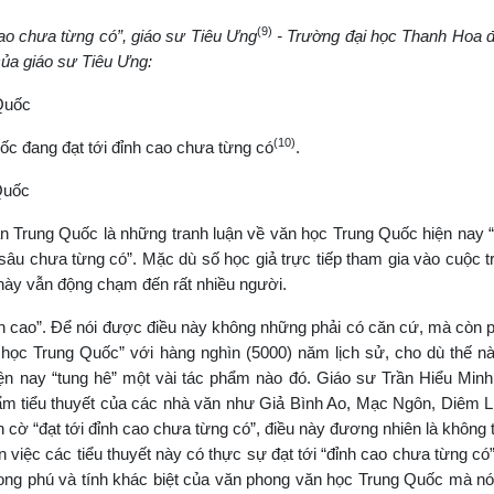
(9)
ao chưa từng có”, giáo sư Tiêu Ưng
- Trường đại học Thanh Hoa đ
của giáo sư Tiêu Ưng:
 Quốc
(10)
ốc đang đạt tới đỉnh cao chưa từng có
.
Quốc
àn Trung Quốc là những tranh luận về văn học Trung Quốc hiện nay 
sâu chưa từng có”. Mặc dù số học giả trực tiếp tham gia vào cuộc t
này vẫn động chạm đến rất nhiều người.
 đỉnh cao”. Để nói được điều này không những phải có căn cứ, mà còn 
n học Trung Quốc” với hàng nghìn (5000) năm lịch sử, cho dù thế n
iện nay “tung hê” một vài tác phẩm nào đó. Giáo sư Trần Hiểu Min
 phẩm tiểu thuyết của các nhà văn như Giả Bình Ao, Mạc Ngôn, Diêm 
n cờ “đạt tới đỉnh cao chưa từng có”, điều này đương nhiên là không 
việc các tiểu thuyết này có thực sự đạt tới “đỉnh cao chưa từng có”
ong phú và tính khác biệt của văn phong văn học Trung Quốc mà nói