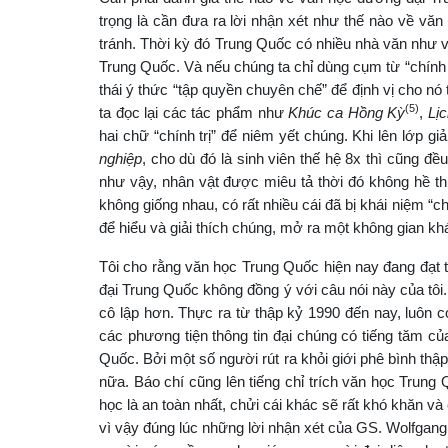
trọng là cần đưa ra lời nhận xét như thế nào về văn
tránh. Thời kỳ đó Trung Quốc có nhiều nhà văn như 
Trung Quốc. Và nếu chúng ta chỉ dùng cụm từ “chính t
thái ý thức “tập quyền chuyên chế” để định vị cho nó
(5)
ta đọc lại các tác phẩm như
Khúc ca Hồng Kỳ
,
Lịc
hai chữ “chính trị” để niêm yết chúng. Khi lên lớp gi
nghiệp
, cho dù đó là sinh viên thế hệ 8x thì cũng đề
như vậy, nhân vật được miêu tả thời đó không hề th
không giống nhau, có rất nhiều cái đã bị khái niệm “c
để hiểu và giải thích chúng, mở ra một không gian kh
Tôi cho rằng văn học Trung Quốc hiện nay đang đạt 
đại Trung Quốc không đồng ý với câu nói này của tôi
cô lập hơn. Thực ra từ thập kỷ 1990 đến nay, luôn c
các phương tiện thông tin đại chúng có tiếng tăm củ
Quốc. Bởi một số người rút ra khỏi giới phê bình th
nữa. Báo chí cũng lên tiếng chỉ trích văn học Trung 
học là an toàn nhất, chửi cái khác sẽ rất khó khăn v
vì vậy đúng lúc những lời nhận xét của GS. Wolfgang 