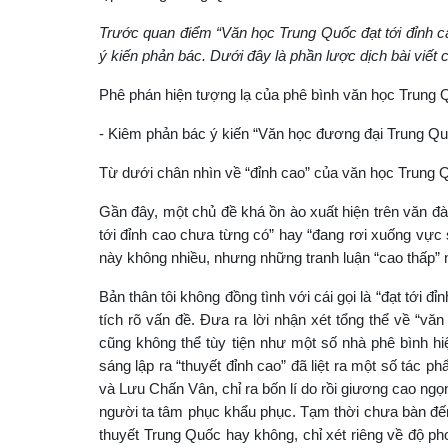
Trước quan điểm “Văn học Trung Quốc đạt tới đỉnh c
ý kiến phản bác. Dưới đây là phần lược dịch bài viết 
Phê phán hiện tượng lạ của phê bình văn học Trung
- Kiêm phản bác ý kiến “Văn học đương đại Trung Qu
Từ dưới chân nhìn về “đỉnh cao” của văn học Trung 
Gần đây, một chủ đề khá ồn ào xuất hiện trên văn đ
tới đỉnh cao chưa từng có” hay “đang rơi xuống vực 
này không nhiều, nhưng những tranh luận “cao thấp” 
Bản thân tôi không đồng tình với cái gọi là “đạt tới
tích rõ vấn đề. Đưa ra lời nhận xét tổng thể về “vă
cũng không thể tùy tiện như một số nhà phê bình h
sáng lập ra “thuyết đỉnh cao” đã liệt ra một số tác
và Lưu Chấn Vân, chỉ ra bốn lí do rồi giương cao ngọ
người ta tâm phục khẩu phục. Tạm thời chưa bàn đến 
thuyết Trung Quốc hay không, chỉ xét riêng về độ ph