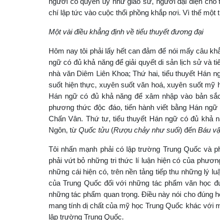
người có quyền uy như giáo sư, người đại diện cho t
chí lập tức vào cuộc thổi phồng khắp nơi. Vì thế một 
Một vài điều khẳng định về tiểu thuyết đương đại
Hôm nay tôi phải lấy hết can đảm để nói mấy câu khẳ
ngữ có đủ khả năng để giải quyết di sản lịch sử và 
nhà văn Diêm Liên Khoa; Thứ hai, tiểu thuyết Hán n
suốt hiện thực, xuyên suốt văn hoá, xuyên suốt mỹ 
Hán ngữ có đủ khả năng để xâm nhập vào bản sắc
phương thức độc đáo, tiến hành viết bằng Hán ngữ
Chấn Vân. Thứ tư, tiểu thuyết Hán ngữ có đủ khả nă
Ngôn, từ
Quốc tửu
(
Rượu chảy như suối
) đến
Báu vậ
Tôi nhấn mạnh phải có lập trường Trung Quốc và p
phải vứt bỏ những tri thức lí luận hiện có của phươ
những cái hiện có, trên nền tảng tiếp thu những lý l
của Trung Quốc đối với những tác phẩm văn học đượ
những tác phẩm quan trọng. Điều này nói cho đúng hơn
mang tính dị chất của mỹ học Trung Quốc khác với m
lập trường Trung Quốc.