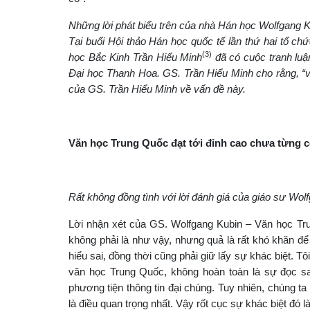
Những lời phát biểu trên của nhà Hán học Wolfgang Ku
Tại buổi Hội thảo Hán học quốc tế lần thứ hai tổ ch
(3)
học Bắc Kinh Trần Hiểu Minh
đã có cuộc tranh lu
Đại học Thanh Hoa. GS. Trần Hiểu Minh cho rằng, “vă
của GS. Trần Hiểu Minh về vấn đề này.
Văn học Trung Quốc đạt tới đỉnh cao chưa từng 
Rất không đồng tình với lời đánh giá của giáo sư Wol
Lời nhận xét của GS. Wolfgang Kubin – Văn học Tru
không phải là như vậy, nhưng quả là rất khó khăn để
hiểu sai, đồng thời cũng phải giữ lấy sự khác biệt. T
văn học Trung Quốc, không hoàn toàn là sự đọc sa
phương tiện thông tin đại chúng. Tuy nhiên, chúng t
là điều quan trọng nhất. Vậy rốt cục sự khác biệt đó 