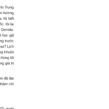
nh Trung
hơi hướng
 tôi biết
, tôi lại
 Derrida.
t học giả
ng trước
sao? Lịch
ong khuôn
chúng tôi
g giá trị
in đã đạt
 thậm chí
2), quan