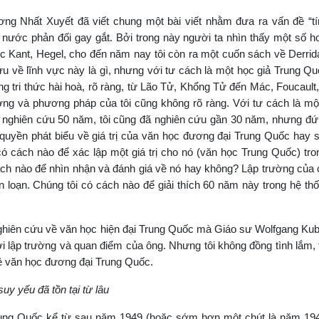
g Nhất Xuyết đã viết chung một bài viết nhằm đưa ra vấn đề “tí
g nước phản đối gay gắt. Bởi trong này người ta nhìn thấy một số 
c Kant, Hegel, cho đến năm nay tôi còn ra một cuốn sách về Derrida,
ứu về lĩnh vực này là gì, nhưng với tư cách là một học giả Trung Quốc
g tri thức hài hoà, rõ ràng, từ Lão Tử, Khổng Tử đến Mác, Foucault,
ường và phương pháp của tôi cũng không rõ ràng. Với tư cách là mộ
nghiên cứu 50 năm, tôi cũng đã nghiên cứu gần 30 năm, nhưng đứ
 quyền phát biểu về giá trị của văn học đương đại Trung Quốc hay 
ó cách nào để xác lập một giá trị cho nó (văn học Trung Quốc) tr
ách nào để nhìn nhận và đánh giá về nó hay không? Lập trường của 
 loạn. Chúng tôi có cách nào để giải thích 60 năm này trong hệ thốn
hiên cứu về văn học hiện đại Trung Quốc mà Giáo sư Wolfgang Kub
i lập trường và quan điểm của ông. Nhưng tôi không đồng tình lắm,
về văn học đương đại Trung Quốc.
uy yếu đã tồn tại từ lâu
rung Quốc kể từ sau năm 1949 (hoặc sớm hơn một chút là năm 194