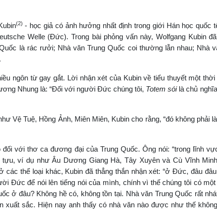
(2)
Kubin
- học giả có ảnh hưởng nhất định trong giới Hán học quốc t
Deutsche Welle (Đức). Trong bài phỏng vấn này, Wolfgang Kubin đ
uốc là rác rưởi; Nhà văn Trung Quốc coi thường lẫn nhau; Nhà v
.
ều ngôn từ gay gắt. Lời nhận xét của Kubin về tiểu thuyết một thời
ơng Nhung là: “Đối với người Đức chúng tôi,
Totem sói
là chủ nghĩa
như Vệ Tuệ, Hồng Ảnh, Miên Miên, Kubin cho rằng, “đó không phải l
 đối với thơ ca đương đại của Trung Quốc. Ông nói: “trong lĩnh vự
h tựu, ví dụ như Âu Dương Giang Hà, Tây Xuyên và Cù Vĩnh Minh.
 các thể loại khác, Kubin đã thẳng thắn nhận xét: “ở Đức, đâu đâ
i Đức để nói lên tiếng nói của mình, chính vì thế chúng tôi có một 
uốc ở đâu? Không hề có, không tồn tại. Nhà văn Trung Quốc rất nhá
iện xuất sắc. Hiện nay anh thấy có nhà văn nào được như thế khô