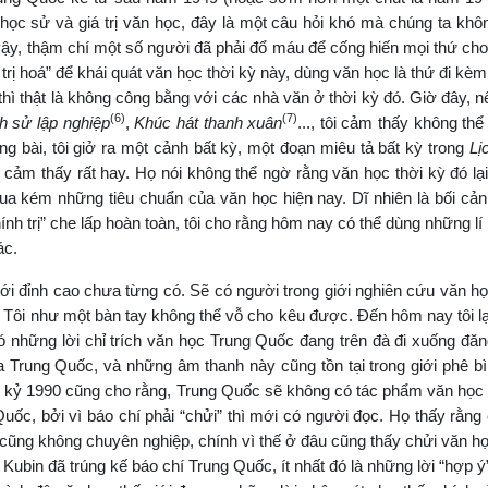
 học sử và giá trị văn học, đây là một câu hỏi khó mà chúng ta khô
vậy, thậm chí một số người đã phải đổ máu để cống hiến mọi thứ ch
rị hoá” để khái quát văn học thời kỳ này, dùng văn học là thứ đi kèm
 thì thật là không công bằng với các nhà văn ở thời kỳ đó. Giờ đây, 
(6)
(7)
h sử lập nghiệp
,
Khúc hát thanh xuân
..., tôi cảm thấy không thể
ảng bài, tôi giở ra một cảnh bất kỳ, một đoạn miêu tả bất kỳ trong
Lị
u cảm thấy rất hay. Họ nói không thể ngờ rằng văn học thời kỳ đó lại
ua kém những tiêu chuẩn của văn học hiện nay. Dĩ nhiên là bối cản
hính trị” che lấp hoàn toàn, tôi cho rằng hôm nay có thể dùng những lí
ác.
tới đỉnh cao chưa từng có. Sẽ có người trong giới nghiên cứu văn 
. Tôi như một bàn tay không thể vỗ cho kêu được. Đến hôm nay tôi lạ
ó những lời chỉ trích văn học Trung Quốc đang trên đà đi xuống đăng
a Trung Quốc, và những âm thanh này cũng tồn tại trong giới phê b
ập kỷ 1990 cũng cho rằng, Trung Quốc sẽ không có tác phẩm văn học
Quốc, bởi vì báo chí phải “chửi” thì mới có người đọc. Họ thấy rằng
à cũng không chuyên nghiệp, chính vì thế ở đâu cũng thấy chửi văn h
Kubin đã trúng kế báo chí Trung Quốc, ít nhất đó là những lời “hợp ý