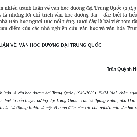
lên nhiều tranh luận về văn học đương đại Trung Quốc (194
là những lời chỉ trích văn học đương đại - đặc biệt là tiể
hà Hán học người Đức nổi tiếng. Dưới đây là bài viết tóm t
 quan điểm của các nhà nghiên cứu văn học và văn hóa Tru
LUẬN VỀ
VĂN HỌC ĐƯƠNG ĐẠI TRUNG QUỐC
Trần Quỳnh 
anh luận về văn học đương đại Trung Quốc (1949-2009). “Mồi lửa” châm ngò
đặc biệt là tiểu thuyết đương đại Trung Quốc - của Wolfgang Kubin, nhà Hán
trích của Wolfgang Kubin và một số quan điểm của các nhà nghiên cứu văn học 