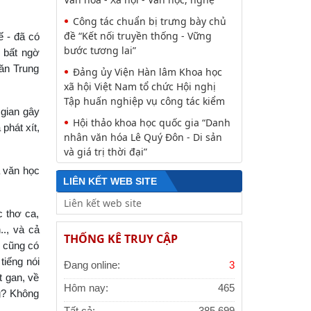
Trung ương làm việc với Tiểu ban
Văn hóa - Xã hội - Văn học, nghệ
ế - đã có
Công tác chuẩn bị trưng bày chủ
ã bất ngờ
đề “Kết nối truyền thống - Vững
ăn Trung
bước tương lai”
Đảng ủy Viện Hàn lâm Khoa học
xã hội Việt Nam tổ chức Hội nghị
 gian gây
Tập huấn nghiệp vụ công tác kiểm
 phát xít,
Hội thảo khoa học quốc gia “Danh
nhân văn hóa Lê Quý Đôn - Di sản
à văn học
và giá trị thời đại”
LIÊN KẾT WEB SITE
c thơ ca,
., và cả
THỐNG KÊ TRUY CẬP
u cũng có
tiếng nói
Đang online:
3
t gan, về
Hôm nay:
465
ng? Không