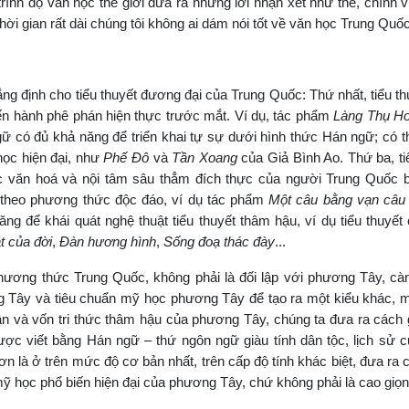
rình độ văn học thế giới đưa ra những lời nhận xét như thế, chính v
thời gian rất dài chúng tôi không ai dám nói tốt về văn học Trung Quốc
ng định cho tiểu thuyết đương đại của Trung Quốc: Thứ nhất, tiểu t
tiến hành phê phán hiện thực trước mắt. Ví dụ, tác phẩm
Làng
Thụ Ho
gữ có đủ khả năng để triển khai tự sự dưới hình thức Hán ngữ; có 
học hiện đại, như
Phế Đô
và
Tần Xoang
của Giả Bình Ao. Thứ ba, ti
 văn hoá và nội tâm sâu thẳm đích thực của người Trung Quốc 
 theo phương thức độc đáo, ví dụ tác phẩm
Một câu bằng vạn câu
ng để khái quát nghệ thuật tiểu thuyết thâm hậu, ví dụ tiểu thuyế
t của đời
,
Đàn hương hình
,
Sống đoạ thác đày
...
hương thức Trung Quốc, không phải là đối lập với phương Tây, cà
ng Tây và tiêu chuẩn mỹ học phương Tây để tạo ra một kiểu khác, m
uận và vốn tri thức thâm hậu của phương Tây, chúng ta đưa ra cách g
c viết bằng Hán ngữ – thứ ngôn ngữ giàu tính dân tộc, lịch sử c
 là ở trên mức độ cơ bản nhất, trên cấp độ tính khác biệt, đưa ra cá
ỹ học phổ biến hiện đại của phương Tây, chứ không phải là cao giọ