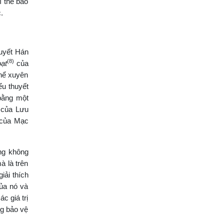
ì thế báo
.
huyết Hán
(8)
ạt
của
thể xuyên
ểu thuyết
bằng một
của Lưu
t của Mạc
ng không
à là trên
iải thích
ủa nó và
c giá trị
ng bảo vệ