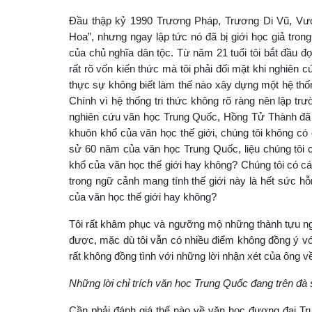
Đầu thập kỷ 1990 Trương Pháp, Trương Di Vũ, Vươn
Hoa”, nhưng ngay lập tức nó đã bị giới học giả tron
của chủ nghĩa dân tộc. Từ năm 21 tuổi tôi bắt đầu đọ
rất rõ vốn kiến thức mà tôi phải đối mặt khi nghiên c
thực sự không biết làm thế nào xây dựng một hệ thốn
Chính vì hệ thống tri thức không rõ ràng nên lập tr
nghiên cứu văn học Trung Quốc, Hồng Tử Thành đã 
khuôn khổ của văn học thế giới, chúng tôi không có
sử 60 năm của văn học Trung Quốc, liệu chúng tôi c
khổ của văn học thế giới hay không? Chúng tôi có c
trong ngữ cảnh mang tính thế giới này là hết sức hỗn
của văn học thế giới hay không?
Tôi rất khâm phục và ngưỡng mộ những thành tựu ng
được, mặc dù tôi vẫn có nhiều điểm không đồng ý vớ
rất không đồng tình với những lời nhận xét của ông 
Những lời chỉ trích văn học Trung Quốc đang trên đà s
Cần phải đánh giá thế nào về văn học đương đại T