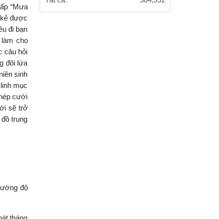
Tất cả:
384,392
chấp “Mưa
xã hội Việt Nam tổ chức Hội nghị
a kẻ được
Tập huấn nghiệp vụ công tác kiểm
êu đi bạn
Hội thảo khoa học quốc gia “Danh
 làm cho
nhân văn hóa Lê Quý Đôn - Di sản
c câu hỏi
và giá trị thời đại”
g đôi lứa
niên sinh
 linh mục
phép cưới
ới sẽ trở
 đồ trung
 cường độ
hát tháng