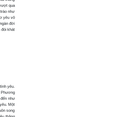
 vượt qua
 trào như
hơ yêu vô
 ngàn đời
 đói khát
tình yêu.
 Y Phương
g đến như
 yêu. Một
luôn song
yêu thăng