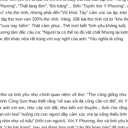
Y Phương”, “Thất tàng lồm”, “Đò trăng”… Đến “Tuyển thơ Y Phương”,
” cho thơ tình, nhưng phải đến “Vũ khúc Tày” cảm xúc ùa ập, tràn
 tập thơ trọn vẹn 100% thơ tình. Vâng. 108 bài thơ tình rút từ “kho t
“xưa nay hiếm”. Thật cảm phục. Thế mới biết “tình yêu không tuổi,
ương tâm đắc câu ca: “Người ta có thể no đủ vật chất Nhưng lại luôn
ộc đời khác nữa rất trùng với suy nghĩ của anh: “Yêu nghĩa là sống
thơ và tình yêu như chính quan niệm về thơ: “Thơ cũng giống như 
Trịnh Công Sơn thao thiết rằng “về sau sỏi đá cũng cần có đôi”, thì
hư anh với em, như cây với đất, như bến với thuyền... Anh cho rằn
n với hoa” huống chi con người đầy cảm xúc mà lại sống thiếu tình
nhìn như vỏ trấu” (Hỡi con người). Với Y Phương, thơ và tình yêu 
ột “cặp bài trùng”, hay nói đúng hơn một “cặp đôi hoàn hảo” để tình 