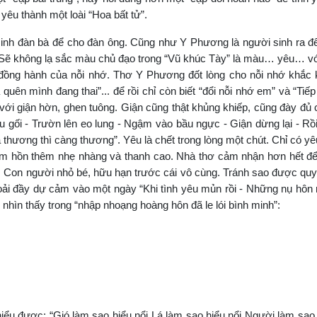
yêu thành một loài “Hoa bất tử”.
sinh đàn bà để cho đàn ông. Cũng như Y Phương là người sinh ra đ
… Sẽ không lạ sắc màu chủ đạo trong “Vũ khúc Tày” là màu… yêu… v
ồng hành của nỗi nhớ. Thơ Y Phương đốt lòng cho nỗi nhớ khắc k
uên mình đang thai”... để rồi chỉ còn biết “đổi nỗi nhớ em” và “Tiế
 với giận hờn, ghen tuông. Giận cũng thật khủng khiếp, cũng đày đủ
u gối - Trườn lên eo lung - Ngậm vào bầu ngực - Giận dừng lại - Rồi
 thương thì càng thương”. Yêu là chết trong lòng một chút. Chỉ có yê
tâm hồn thêm nhẹ nhàng và thanh cao. Nhà thơ cảm nhận hơn hết đ
 Con người nhỏ bé, hữu hạn trước cái vô cùng. Tránh sao được quy 
oải đầy dự cảm vào một ngày “Khi tình yêu mủn rồi - Những nụ hôn 
ơ nhìn thấy trong “nhập nhoạng hoàng hôn đã le lói bình minh”:
u được: “Gió làm sao hiểu nổi Lá làm sao hiểu nổi Người làm sao 