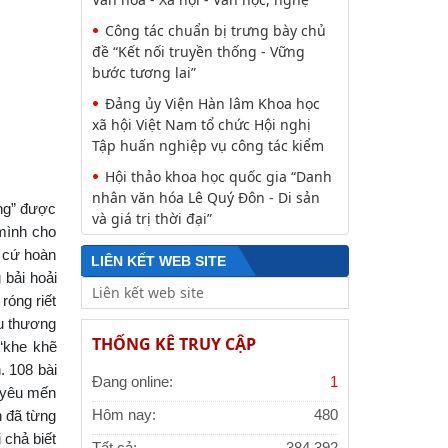
Nguyễn Huy Thiệp: Thiên nhiên
như biểu tượng và nguyên tắc tâm
linh (Một khía cạnh của mã văn hóa
Viện Văn học đồng chủ trì buổi Lễ
khai mạc trưng bày “Kết nối truyền
thống, vững bước tương lai”
Khai mạc trưng bày “Kết nối
truyền thống, Vững bước tương lai”
ong” được
Lễ ký kết Thỏa thuận hợp tác giữa
 mình cho
Viện Hàn lâm Khoa học xã hội Việt
t cứ hoàn
LIÊN KẾT WEB SITE
Nam và Tỉnh ủy Cao Bằng
 bải hoải
róng riết
Thường trực Hội đồng Lý luận
Trung ương làm việc với Tiểu ban
êu thương
THỐNG KÊ TRUY CẬP
Văn hóa - Xã hội - Văn học, nghệ
 “khe khẽ
. 108 bài
Công tác chuẩn bị trưng bày chủ
Đang online:
1
 yêu mến
đề “Kết nối truyền thống - Vững
h đã từng
bước tương lai”
Hôm nay:
480
 chả biết
Đảng ủy Viện Hàn lâm Khoa học