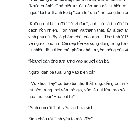
(Khúc quành) Chả biết tự lúc nào anh đã tự biến mìn
ngục” lại trở thành kẻ bị “cầm tù” cho “mê cung tình ái
Không chỉ là tín đồ “Tử vì đạo”, anh còn là tín đồ “
cách hồn nhiên. Hồn nhiên và thành thật, ấy là thơ a
vinh phụ nữ, ấy là phẩm chất của anh… Thơ tình Y Ph
về người phụ nữ. Cái đẹp tỏa và sống động trong từn
tự nhiên đã nói lên một phẩm chất truyền thống của vă
“Người đàn ông tựa lưng vào người đàn bà
Người đàn bà tựa lưng vào biển cả”
“Vũ khúc Tày” có bao bài thơ thắt lòng, đắng đót vì 
thì bên trong trời vẫn trở gió, vẫn là núi lửa trào
hoa một loài “Hoa bất tử”:
“Sinh con rồi Tình yêu ta chưa sinh
Sinh cháu rồi Tình yêu ta mới đến”