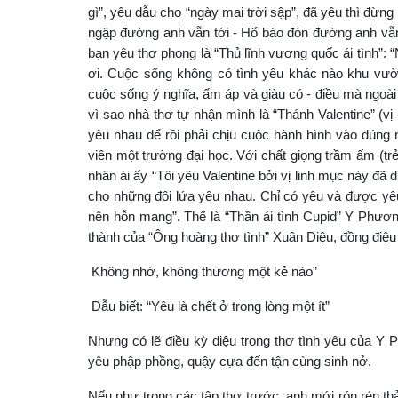
gì”, yêu dẫu cho “ngày mai trời sập”, đã yêu thì đừng
ngập đường anh vẫn tới - Hổ báo đón đường anh vẫn
bạn yêu thơ phong là “Thủ lĩnh vương quốc ái tình”: “
ơi. Cuộc sống không có tình yêu khác nào khu vư
cuộc sống ý nghĩa, ấm áp và giàu có - điều mà ngoài
vì sao nhà thơ tự nhận mình là “Thánh Valentine” (vị
yêu nhau để rồi phải chịu cuộc hành hình vào đúng
viên một trường đại học. Với chất giọng trầm ấm (trẻ
nhân ái ấy “Tôi yêu Valentine bởi vị linh mục này đã
cho những đôi lứa yêu nhau. Chỉ có yêu và được yêu 
nên hỗn mang”. Thế là “Thần ái tình Cupid” Y Phương
thành của “Ông hoàng thơ tình” Xuân Diệu, đồng điệ
Không nhớ, không thương một kẻ nào”
Dẫu biết: “Yêu là chết ở trong lòng một ít”
Nhưng có lẽ điều kỳ diệu trong thơ tình yêu của Y 
yêu phập phồng, quậy cựa đến tận cùng sinh nở.
Nếu như trong các tập thơ trước, anh mới rón rén thả t