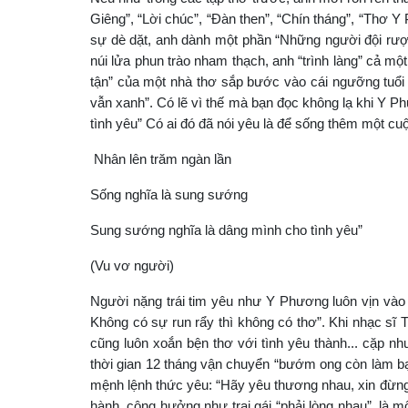
Giêng”, “Lời chúc”, “Đàn then”, “Chín tháng”, “Thơ 
sự dè dặt, anh dành một phần “Những người đội rượu
núi lửa phun trào nham thạch, anh “trình làng” cả một
tận” của một nhà thơ sắp bước vào cái ngưỡng tuổi 
vẫn xanh”. Có lẽ vì thế mà bạn đọc không lạ khi Y Ph
tình yêu” Có ai đó đã nói yêu là để sống thêm một cu
Nhân lên trăm ngàn lần
Sống nghĩa là sung sướng
Sung sướng nghĩa là dâng mình cho tình yêu”
(Vu vơ người)
Người nặng trái tim yêu như Y Phương luôn vịn vào 
Không có sự run rẩy thì không có thơ”. Khi nhạc sĩ 
cũng luôn xoắn bện thơ với tình yêu thành... cặp n
thời gian 12 tháng vận chuyển “bướm ong còn làm bạ
mệnh lệnh thức yêu: “Hãy yêu thương nhau, xin đừng 
hành, cộng hưởng như trai gái “phải lòng nhau”, là m