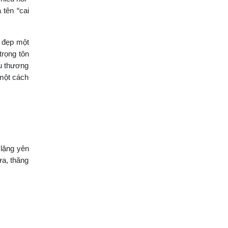
 tên “cai
i đẹp một
trọng tôn
êu thương
 một cách
 lặng yên
ựa, thăng