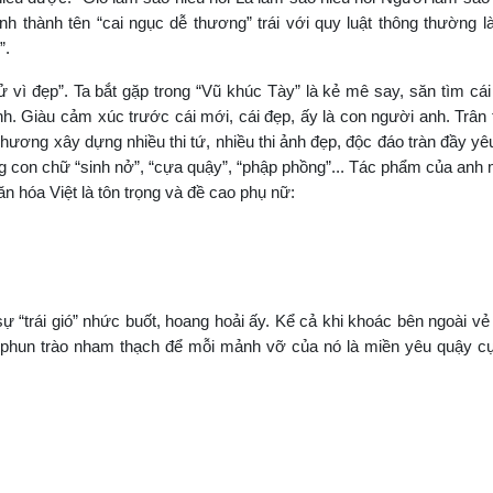
h thành tên “cai ngục dễ thương” trái với quy luật thông thường là
”.
Tử vì đẹp”. Ta bắt gặp trong “Vũ khúc Tày” là kẻ mê say, săn tìm cá
nh. Giàu cảm xúc trước cái mới, cái đẹp, ấy là con người anh. Trân 
ương xây dựng nhiều thi tứ, nhiều thi ảnh đẹp, độc đáo tràn đầy y
g con chữ “sinh nở”, “cựa quậy”, “phập phồng”... Tác phẩm của anh
n hóa Việt là tôn trọng và đề cao phụ nữ:
sự “trái gió” nhức buốt, hoang hoải ấy. Kể cả khi khoác bên ngoài vẻ
 sôi, phun trào nham thạch để mỗi mảnh vỡ của nó là miền yêu quậy c