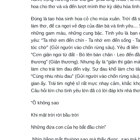
hoa cho thơ và và đến lượt mình thơ kỳ diệu hóa tình 
Đúng là tạo hóa sinh hoa cỏ cho mùa xuân. Trời đã 
làm thơ, để ca ngợi vẻ đẹp của đàn bà và tình yêu
những gam màu, những cung bậc. Tình yêu là bạn đ
yêu: “Ta nhớ em đến chín - Ta nhớ em đến sống - Ta q
tóc chờ” (Gửi người vào chốn rừng sâu). Yêu đi liền
“Cơn giận ngoi từ đất - Bò lên bàn chân - Leo đến đầ
thương” (Giận thương). Nhưng ấy là “giận thì giận mà
làm cho trái tim đau đến vậy. Sự đau khổ làm cho 
“Cùng nhiu nhíu đau” (Gửi người vào chốn rừng sâu).
gian ấy. Trái tim nghệ sĩ rất mực nhạy cảm, khắc kh
Câu hỏi lớn cho tình yêu lớn đã có lời đáp khi nhà th
“Ồ không sao
Khi mặt trời rời bầu trời
Những đứa con của họ bắt đầu chín”
Nhìn bằng mắt thường sao mà thấy được, sao mà hiể