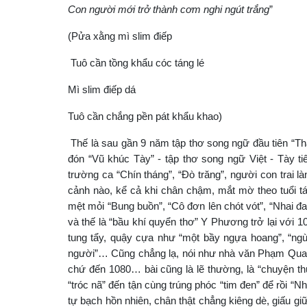
Con người mới trở thành cơm nghi ngút trắng
”
(Pửa xằng mì slim điếp
Tuô cần tồng khẩu cóc táng lé
Mì slim điếp dá
Tuô cần chắng pền pát khẩu khao)
Thế là sau gần 9 năm tập thơ song ngữ đầu tiên “Th
đón “Vũ khúc Tày” - tập thơ song ngữ Việt - Tày ti
trường ca “Chín tháng”, “Đò trăng”, người con trai 
cảnh nào, kể cả khi chân chậm, mắt mờ theo tuổi t
mệt mỏi “Bung buồn”, “Cô đơn lên chót vót”, “Nhai đau”
và thế là “bầu khí quyển thơ” Y Phương trở lại với 
tung tẩy, quậy cựa như “một bầy ngựa hoang”, “ngùn 
người”… Cũng chẳng lạ, nói như nhà văn Phạm Quang 
chứ đến 1080… bài cũng là lẽ thường, là “chuyện t
“tróc nã” đến tận cùng trúng phóc “tim đen” để rồi “N
tự bạch hồn nhiên, chân thật chẳng kiêng dè, giấu giữ