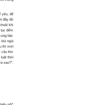
ể yêu, để
ới đầy đủ
hoải khi
p tục đếm
 cung bậc
 bùi ngùi
u thì mới
ể câu thơ
luật thời
ra sao?”.
hiểu nổi”