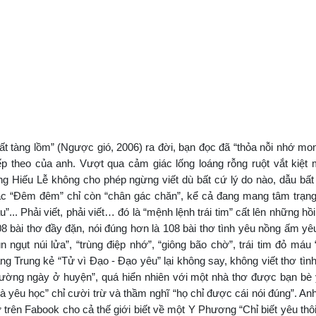
ất tàng lồm” (Ngược gió, 2006) ra đời, bạn đọc đã “thỏa nỗi nhớ m
ếp theo của anh. Vượt qua cảm giác lống loáng rỗng ruột vắt kiệt
làng Hiếu Lễ không cho phép ngừng viết dù bất cứ lý do nào, dẫu bấ
ác “Đêm đêm” chỉ còn “chân gác chăn”, kể cả đang mang tâm trạng
... Phải viết, phải viết… đó là “mệnh lệnh trái tim” cất lên những hồi 
108 bài thơ đầy đặn, nói đúng hơn là 108 bài thơ tình yêu nồng ấm y
ngụt núi lửa”, “trùng điệp nhớ”, “giông bão chờ”, trái tim đỏ máu
Trung kẻ “Tử vì Đạo - Đạo yêu” lại không say, không viết thơ tình
hường ngày ở huyện”, quá hiển nhiên với một nhà thơ được bạn bè
hà yêu học” chỉ cười trừ và thầm nghĩ “họ chỉ được cái nói đúng”. An
 trên Fabook cho cả thế giới biết về một Y Phương “Chỉ biết yêu thôi