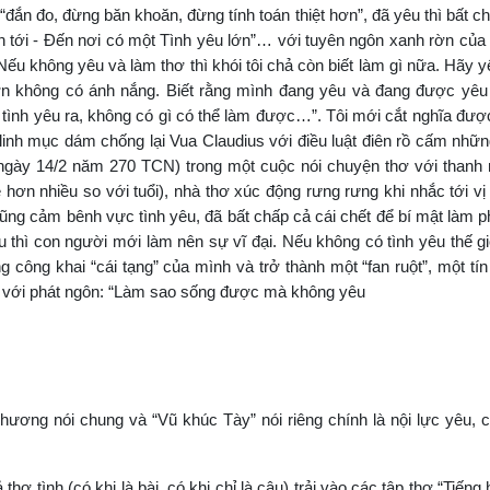
 “đắn đo, đừng băn khoăn, đừng tính toán thiệt hơn”, đã yêu thì bất 
 tới - Đến nơi có một Tình yêu lớn”… với tuyên ngôn xanh rờn củ
Nếu không yêu và làm thơ thì khói tôi chả còn biết làm gì nữa. Hãy y
ờn không có ánh nắng. Biết rằng mình đang yêu và đang được yêu
 tình yêu ra, không có gì có thể làm được…”. Tôi mới cắt nghĩa đượ
 linh mục dám chống lại Vua Claudius với điều luật điên rồ cấm nhữn
 ngày 14/2 năm 270 TCN) trong một cuộc nói chuyện thơ với thanh 
 hơn nhiều so với tuổi), nhà thơ xúc động rưng rưng khi nhắc tới vị
 dũng cảm bênh vực tình yêu, đã bất chấp cả cái chết để bí mật làm 
thì con người mới làm nên sự vĩ đại. Nếu không có tình yêu thế gi
 công khai “cái tạng” của mình và trở thành một “fan ruột”, một tín
u với phát ngôn: “Làm sao sống được mà không yêu
Phương nói chung và “Vũ khúc Tày” nói riêng chính là nội lực yêu,
hơ tình (có khi là bài, có khi chỉ là câu) trải vào các tập thơ “Tiếng 