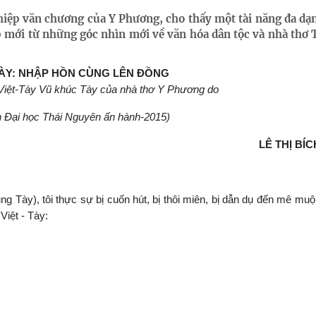
iệp văn chương của Y Phương, cho thấy một tài năng đa dạ
p mới từ những góc nhìn mới về văn hóa dân tộc và nhà thơ
ÀY: NHẬP HỒN CÙNG LÊN ĐỒNG
 Việt-Tày Vũ khúc Tày của nhà thơ Y Phương
do
 Đại học Thái Nguyên ấn hành-2015)
LÊ THỊ BÍ
Tày), tôi thực sự bị cuốn hút, bị thôi miên, bị dẫn dụ đến mê muộ
Việt - Tày: