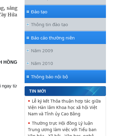
ng, sáng
Đào tạo
 Tày Hứa
Thông tin đào tạo
Báo cáo thường niên
Năm 2009
CH HỒNG
Năm 2010
Thông báo nội bộ
i ngay từ
TIN MỚI
Đối thoại ICWA – VASS lần thứ 6:
Thúc đẩy quan hệ Đối tác Chiến
lược Toàn diện tăng cường Việt Nam
Viện Hàn lâm Khoa học xã hội Việt
Nam và Học viện Chính trị và Hành
chính quốc gia Lào ký Thỏa